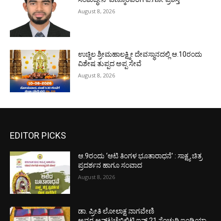
August 8, 2026
ಉಚ್ಚಿಲ ಶ್ರೀಮಹಾಲಕ್ಷ್ಮೀ ದೇವಸ್ಥಾನದಲ್ಲಿ ಆ.10ರಂದು
ವಿಶೇಷ ತುಪ್ಪದ ಅಪ್ಪ ಸೇವೆ
August 8, 2026
EDITOR PICKS
ಆ.9ರಂದು ‘ಆಟಿ ತಿಂಗಳ ಭೂತಾರಾಧನೆ’ : ಸಾಕ್ಷ್ಯ ಚಿತ್ರ
ಪ್ರದರ್ಶನ ಹಾಗೂ ಸಂವಾದ
August 8, 2026
ಡಾ. ಪ್ರೀತಿ ಲೋಲಾಕ್ಷ ನಾಗವೇಣಿ
ಅವರ ಅನ್‌ಟಚೆಬಿಲಿಟಿ ಇನ್ 21 ಸೆಂಚುರಿ ಇಂಡಿಯಾ