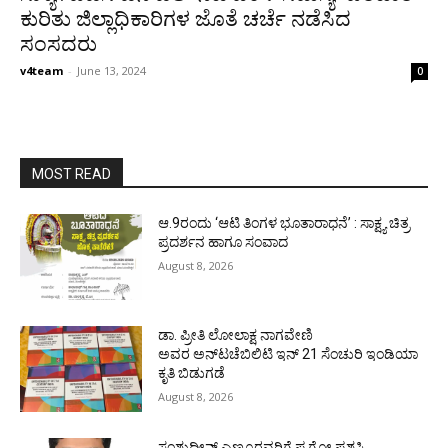
ಕುರಿತು ಜಿಲ್ಲಾಧಿಕಾರಿಗಳ ಜೊತೆ ಚರ್ಚೆ ನಡೆಸಿದ
ಸಂಸದರು
v4team
-
June 13, 2024
0
MOST READ
ಆ.9ರಂದು ‘ಆಟಿ ತಿಂಗಳ ಭೂತಾರಾಧನೆ’ : ಸಾಕ್ಷ್ಯ ಚಿತ್ರ
ಪ್ರದರ್ಶನ ಹಾಗೂ ಸಂವಾದ
August 8, 2026
ಡಾ. ಪ್ರೀತಿ ಲೋಲಾಕ್ಷ ನಾಗವೇಣಿ
ಅವರ ಅನ್‌ಟಚೆಬಿಲಿಟಿ ಇನ್ 21 ಸೆಂಚುರಿ ಇಂಡಿಯಾ
ಕೃತಿ ಬಿಡುಗಡೆ
August 8, 2026
ಸಂಶುದ್ಧೀನ್ ಎಣ್ಮೂರವರಿಗೆ ಪ.ಗೋ ಪ್ರಶಸ್ತಿ