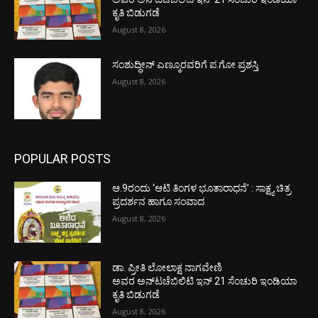
ಕೃತಿ ಬಿಡುಗಡೆ
August 8, 2026
ಸಂಶುದ್ಧೀನ್ ಎಣ್ಮೂರವರಿಗೆ ಪ.ಗೋ ಪ್ರಶಸ್ತಿ
August 8, 2026
POPULAR POSTS
ಆ.9ರಂದು ‘ಆಟಿ ತಿಂಗಳ ಭೂತಾರಾಧನೆ’ : ಸಾಕ್ಷ್ಯ ಚಿತ್ರ
ಪ್ರದರ್ಶನ ಹಾಗೂ ಸಂವಾದ
August 8, 2026
ಡಾ. ಪ್ರೀತಿ ಲೋಲಾಕ್ಷ ನಾಗವೇಣಿ
ಅವರ ಅನ್‌ಟಚೆಬಿಲಿಟಿ ಇನ್ 21 ಸೆಂಚುರಿ ಇಂಡಿಯಾ
ಕೃತಿ ಬಿಡುಗಡೆ
August 8, 2026