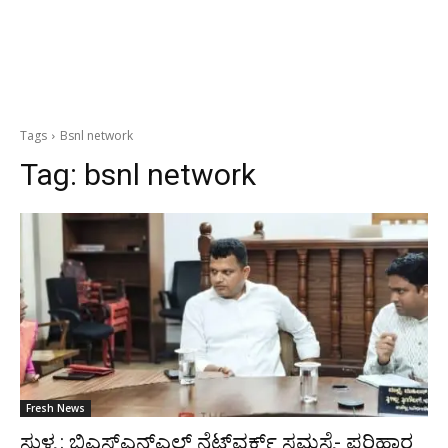
Tags
Bsnl network
Tag:
bsnl network
Fresh News
ಸುಳ್ಯ : ಬಿಎಸ್‌ಎನ್‌ಎಲ್ ನೆಟ್‌ವರ್ಕ್ ಸಮಸ್ಯೆ- ಪರಿಹಾರ