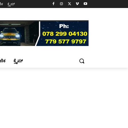
ಷಣಿಕ
ಕ್ರೈಮ್
್ಷಣಿಕ
ಕ್ರೈಮ್