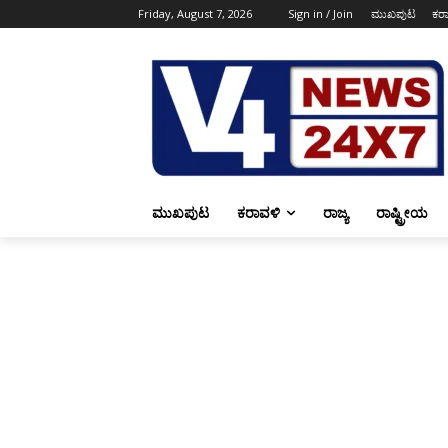
Friday, August 7, 2026
Sign in / Join
ಮುಖಪುಟ
ಕರ
ಮುಖಪುಟ
ಕರಾವಳಿ
ರಾಜ್ಯ
ರಾಷ್ಟ್ರೀಯ