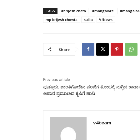
TAGS
#brijesh chota
#mangalore
#mangalor
mp brijesh chowta
sullia
V4News
Share
Previous article
ಪುತ್ತೂರು: ಶಾಂತಿಗೋಡಿನ ಪಂಜಿಗ ತೋಟಕ್ಕೆ ನುಗ್ಗಿದ ಕಾಡಾನ
ಅಪಾರ ಪ್ರಮಾಣದ ಕೃಷಿಗೆ ಹಾನಿ
v4team