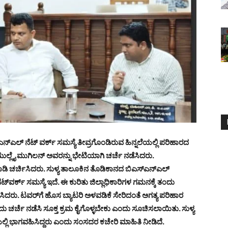
ನ್‌ಎಲ್ ನೆಟ್ ವರ್ಕ್ ಸಮಸ್ಯೆ ತೀವ್ರಗೊಂಡಿರುವ ಹಿನ್ನಲೆಯಲ್ಲಿ ಪರಿಹಾರದ
ಿ ಮುಲ್ಲೈ ಮುಗಿಲನ್ ಅವರನ್ನು ಭೇಟಿಯಾಗಿ ಚರ್ಚೆ ನಡೆಸಿದರು.
ಿ ಮಾಡಿ ಚರ್ಚಿಸಿದರು. ಸುಳ್ಯ ತಾಲೂಕಿನ ತೊಡಿಕಾನದ ಬಿಎಸ್‌ಎನ್‌ಎಲ್
ೆಟ್‌ವರ್ಕ್ ಸಮಸ್ಯೆ ಇದೆ. ಈ ಕುರಿತು ಜಿಲ್ಲಾಧಿಕಾರಿಗಳ ಗಮನಕ್ಕೆ ತಂದು
ಿದರು. ಟವರ್‌ಗೆ ಹೊಸ ಬ್ಯಾಟರಿ ಅಳವಡಿಕೆ‌ ಸೇರಿದಂತೆ ಅಗತ್ಯ ಪರಿಹಾರ
ು ಚರ್ಚೆ ನಡೆಸಿ ಸೂಕ್ತ ಕ್ರಮ ಕೈಗೊಳ್ಳಬೇಕು ಎಂದು ಸೂಚಿಸಲಾಯಿತು. ಸುಳ್ಯ
ಲಿ ಭಾಗವಹಿಸಿದ್ದರು ಎಂದು ಸಂಸದರ ಕಚೇರಿ ಮಾಹಿತಿ ನೀಡಿದೆ.