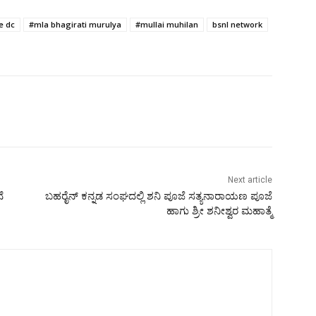
e dc
#mla bhagirati murulya
#mullai muhilan
bsnl network
Next article
ೆ
ಬಹರೈನ್ ಕನ್ನಡ ಸಂಘದಲ್ಲಿ ಶನಿ ಪೂಜೆ ಸತ್ಯನಾರಾಯಣ ಪೂಜೆ
ಹಾಗು ಶ್ರೀ ಶನೀಶ್ವರ ಮಹಾತ್ಮೆ