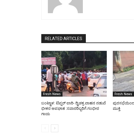
RELATED ARTICLES
Fresh News
Fresh News
ಬಂಟ್ವಾಳ: ಟಿಪ್ಪರ್ ಲಾರಿ- ದ್ವಿಚಕ್ರ ವಾಹನ ನಡುವೆ
ಪುರಸಭೆಯಿಂದ ರಸ
ಭೀಕರ ಅಪಘಾತ :ಸವಾರರಿಬ್ಬರಿಗೆ ಗಂಭೀರ
ಮುಕ್ತಿ
ಗಾಯ