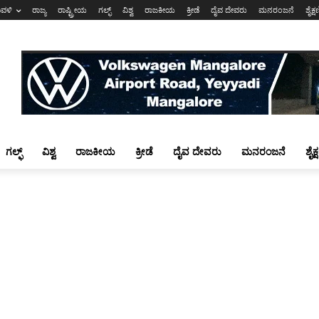
ಾವಳಿ
ರಾಜ್ಯ
ರಾಷ್ಟ್ರೀಯ
ಗಲ್ಫ್
ವಿಶ್ವ
ರಾಜಕೀಯ
ಕ್ರೀಡೆ
ದೈವ ದೇವರು
ಮನರಂಜನೆ
ಶೈಕ್
ಗಲ್ಫ್
ವಿಶ್ವ
ರಾಜಕೀಯ
ಕ್ರೀಡೆ
ದೈವ ದೇವರು
ಮನರಂಜನೆ
ಶೈಕ