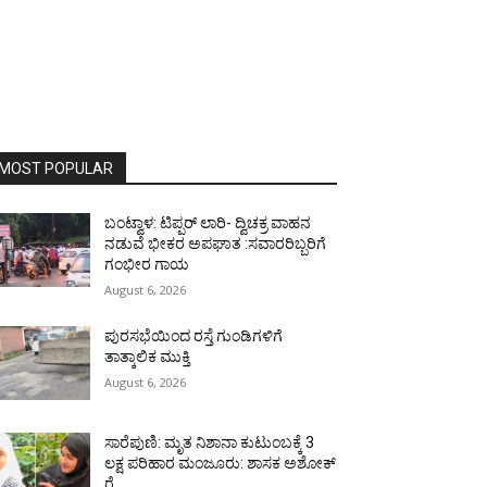
MOST POPULAR
ಬಂಟ್ವಾಳ: ಟಿಪ್ಪರ್ ಲಾರಿ- ದ್ವಿಚಕ್ರ ವಾಹನ
ನಡುವೆ ಭೀಕರ ಅಪಘಾತ :ಸವಾರರಿಬ್ಬರಿಗೆ
ಗಂಭೀರ ಗಾಯ
August 6, 2026
ಪುರಸಭೆಯಿಂದ ರಸ್ತೆ ಗುಂಡಿಗಳಿಗೆ
ತಾತ್ಕಾಲಿಕ ಮುಕ್ತಿ
August 6, 2026
ಸಾರೆಪುಣಿ: ಮೃತ ನಿಶಾನಾ ಕುಟುಂಬಕ್ಕೆ 3
ಲಕ್ಷ ಪರಿಹಾರ ಮಂಜೂರು: ಶಾಸಕ ಅಶೋಕ್
ರೈ