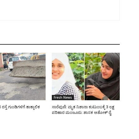
Fresh News
್ತೆ ಗುಂಡಿಗಳಿಗೆ ತಾತ್ಕಾಲಿಕ
ಸಾರೆಪುಣಿ: ಮೃತ ನಿಶಾನಾ ಕುಟುಂಬಕ್ಕೆ 3 ಲಕ್ಷ
ಪರಿಹಾರ ಮಂಜೂರು: ಶಾಸಕ ಅಶೋಕ್ ರೈ