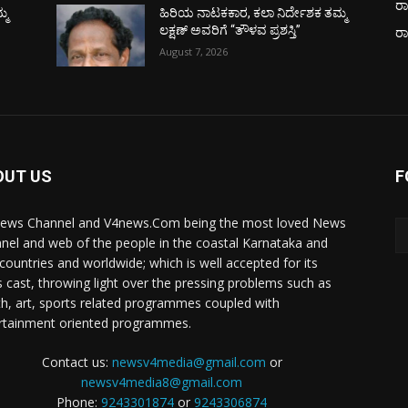
ರಾ
್ಮ
ಹಿರಿಯ ನಾಟಕಕಾರ, ಕಲಾ ನಿರ್ದೇಶಕ ತಮ್ಮ
ಲಕ್ಷಣ್ ಅವರಿಗೆ “ತೌಳವ ಪ್ರಶಸ್ತಿ”
ರ
August 7, 2026
OUT US
F
ews Channel and V4news.Com being the most loved News
nel and web of the people in the coastal Karnataka and
 countries and worldwide; which is well accepted for its
 cast, throwing light over the pressing problems such as
th, art, sports related programmes coupled with
rtainment oriented programmes.
Contact us:
newsv4media@gmail.com
or
newsv4media8@gmail.com
Phone:
9243301874
or
9243306874