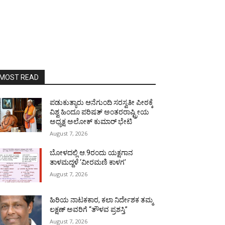
MOST READ
ಪಡುಕುತ್ಯಾರು ಆನೆಗುಂದಿ ಸರಸ್ವತೀ ಪೀಠಕ್ಕೆ
ವಿಶ್ವ ಹಿಂದೂ ಪರಿಷತ್ ಅಂತರರಾಷ್ಟ್ರೀಯ
ಅಧ್ಯಕ್ಷ ಅಲೋಕ್ ಕುಮಾರ್ ಭೇಟಿ
August 7, 2026
ಬೋಳದಲ್ಲಿ ಆ.9ರಂದು ಯಕ್ಷಗಾನ
ತಾಳಮದ್ದಳೆ ‘ವೀರಮಣಿ ಕಾಳಗ’
August 7, 2026
ಹಿರಿಯ ನಾಟಕಕಾರ, ಕಲಾ ನಿರ್ದೇಶಕ ತಮ್ಮ
ಲಕ್ಷಣ್ ಅವರಿಗೆ “ತೌಳವ ಪ್ರಶಸ್ತಿ”
August 7, 2026