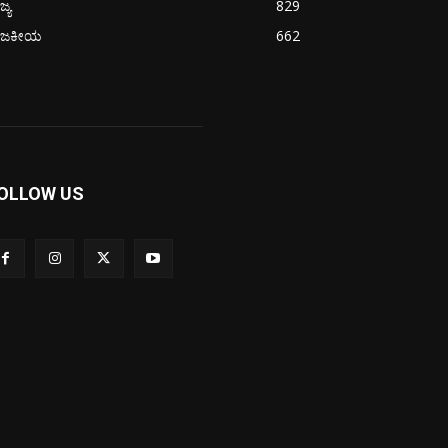
ಜ್ಯ
829
ಾಜಕೀಯ
662
OLLOW US