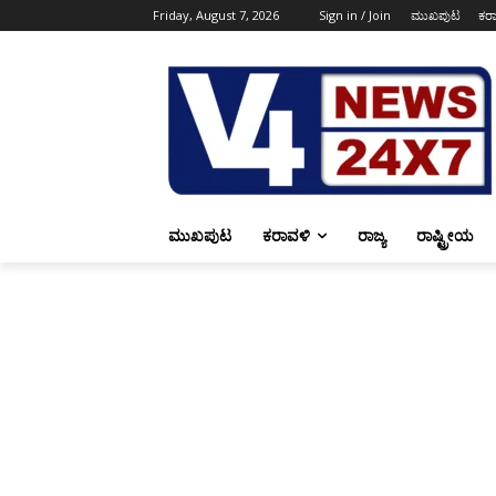
Friday, August 7, 2026
Sign in / Join
ಮುಖಪುಟ
ಕರ
ಮುಖಪುಟ
ಕರಾವಳಿ
ರಾಜ್ಯ
ರಾಷ್ಟ್ರೀಯ