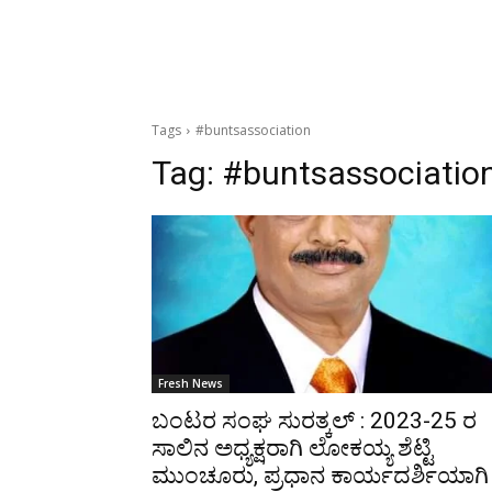
Tags
#buntsassociation
Tag:
#buntsassociatio
Fresh News
ಬಂಟರ ಸಂಘ ಸುರತ್ಕಲ್ : 2023-25 ರ
ಸಾಲಿನ ಅಧ್ಯಕ್ಷರಾಗಿ ಲೋಕಯ್ಯ ಶೆಟ್ಟಿ
ಮುಂಚೂರು, ಪ್ರಧಾನ ಕಾರ್ಯದರ್ಶಿಯಾಗಿ