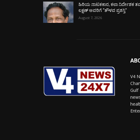
ಹಿರಿಯ ನಾಟಕಕಾರ, ಕಲಾ ನಿರ್ದೇಶಕ ತಮ
ಲಕ್ಷಣ್ ಅವರಿಗೆ “ತೌಳವ ಪ್ರಶಸ್ತಿ”
August 7, 2026
AB
V4 N
Chan
Gulf
news
heal
Ente