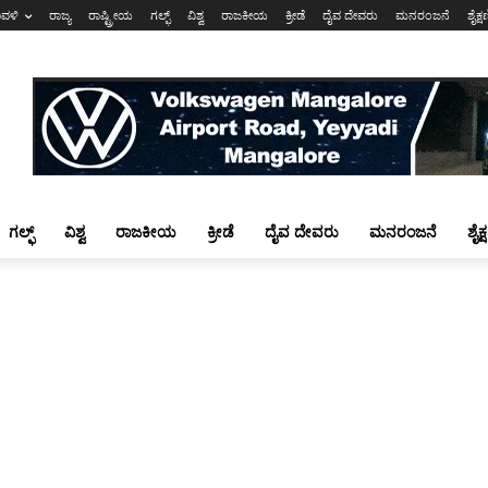
ಾವಳಿ
ರಾಜ್ಯ
ರಾಷ್ಟ್ರೀಯ
ಗಲ್ಫ್
ವಿಶ್ವ
ರಾಜಕೀಯ
ಕ್ರೀಡೆ
ದೈವ ದೇವರು
ಮನರಂಜನೆ
ಶೈಕ್
ಗಲ್ಫ್
ವಿಶ್ವ
ರಾಜಕೀಯ
ಕ್ರೀಡೆ
ದೈವ ದೇವರು
ಮನರಂಜನೆ
ಶೈಕ