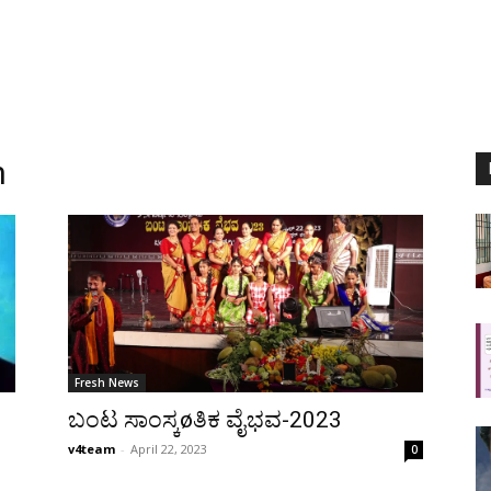
n
Fresh News
ಬಂಟ ಸಾಂಸ್ಕøತಿಕ ವೈಭವ-2023
v4team
-
April 22, 2023
0