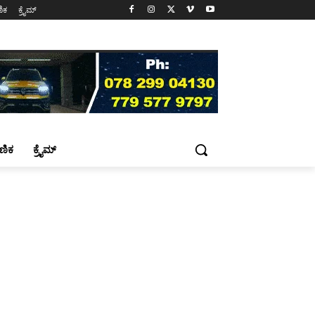
ಷಣಿಕ
ಕ್ರೈಮ್
್ಷಣಿಕ
ಕ್ರೈಮ್