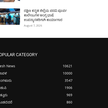
ದಕ್ಷಿಣ ಕನ್ನಡ ಜಿಲ್ಲೆಯ ಪದವಿ ಪೂರ್ವ
ಕಾಲೇಜುಗಳ ಆಂಗ್ಲ ಭಾಷೆ
ಉಪನ್ಯಾಸಕರಿಗಾಗಿ ಕಾರ್ಯಾಗಾರ
August 7, 2026
OPULAR CATEGORY
resh News
10621
ರಾವಳಿ
10000
ಂಗಳೂರು
3547
ಡುಪಿ
1906
ತ್ತೂರು
969
ೂಡಬಿದರೆ
860