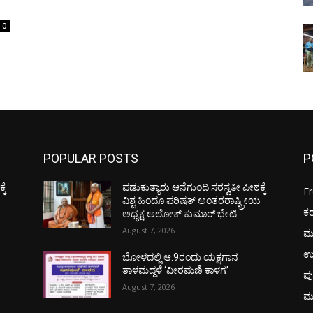
0
POPULAR POSTS
P
ಕೆ
ಪಡುಕುತ್ಯಾರು ಆನೆಗುಂದಿ ಸರಸ್ವತೀ ಪೀಠಕ್ಕೆ
F
ಯ
ವಿಶ್ವ ಹಿಂದೂ ಪರಿಷತ್ ಅಂತರರಾಷ್ಟ್ರೀಯ
ಕ
ಅಧ್ಯಕ್ಷ ಅಲೋಕ್ ಕುಮಾರ್ ಭೇಟಿ
August 7, 2026
ಮ
ಉ
ಬೋಳದಲ್ಲಿ ಆ.9ರಂದು ಯಕ್ಷಗಾನ
ತಾಳಮದ್ದಳೆ ‘ವೀರಮಣಿ ಕಾಳಗ’
ಪು
August 7, 2026
ಮ