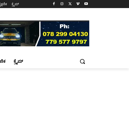
ೈಕ್ಷಣಿಕ
ಕ್ರೈಮ್
್ಷಣಿಕ
ಕ್ರೈಮ್