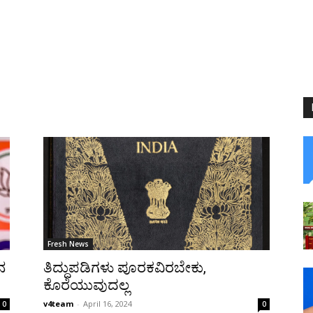
Fresh News
ನ
ತಿದ್ದುಪಡಿಗಳು ಪೂರಕವಿರಬೇಕು,
ಕೊರೆಯುವುದಲ್ಲ
v4team
-
April 16, 2024
0
0