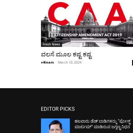
Fresh News
ವಲಸೆ ಮೂಲ ಕಷ್ಟ ಕಷ್ಟ
v4team
-
March 13, 2024
EDITOR PICKS
ಹಲವಾರು ಡೆಡ್ ಬಾಡಿಗಳನ್ನು “ಪೋಸ್ಟ್
ಮಾರ್ಟಮ್” ಮಾಡಿರುವ ಜಗ್ಗಣ್ಣ ನಿಧನ