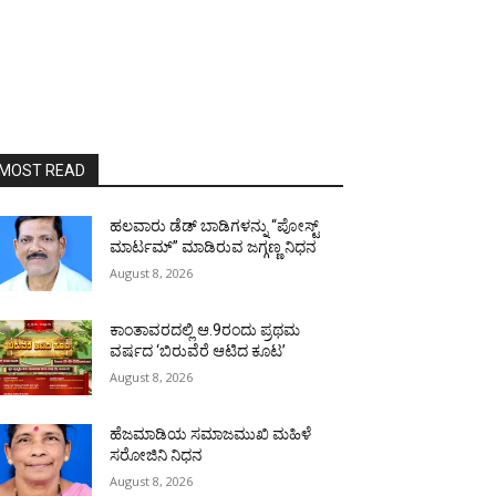
MOST READ
ಹಲವಾರು ಡೆಡ್ ಬಾಡಿಗಳನ್ನು “ಪೋಸ್ಟ್
ಮಾರ್ಟಮ್” ಮಾಡಿರುವ ಜಗ್ಗಣ್ಣ ನಿಧನ
August 8, 2026
ಕಾಂತಾವರದಲ್ಲಿ ಆ.9ರಂದು ಪ್ರಥಮ
ವರ್ಷದ ‘ಬಿರುವೆರೆ ಆಟಿದ ಕೂಟ’
August 8, 2026
ಹೆಜಮಾಡಿಯ ಸಮಾಜಮುಖಿ ಮಹಿಳೆ
ಸರೋಜಿನಿ ನಿಧನ
August 8, 2026