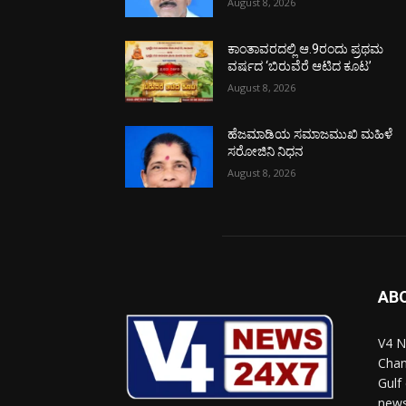
August 8, 2026
ಕಾಂತಾವರದಲ್ಲಿ ಆ.9ರಂದು ಪ್ರಥಮ
ವರ್ಷದ ‘ಬಿರುವೆರೆ ಆಟಿದ ಕೂಟ’
August 8, 2026
ಹೆಜಮಾಡಿಯ ಸಮಾಜಮುಖಿ ಮಹಿಳೆ
ಸರೋಜಿನಿ ನಿಧನ
August 8, 2026
AB
V4 N
Chan
Gulf
news