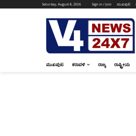
Saturday, August 8, 2026
Sign in / Join
ಮುಖಪುಟ
ಮುಖಪುಟ
ಕರಾವಳಿ
ರಾಜ್ಯ
ರಾಷ್ಟ್ರೀಯ