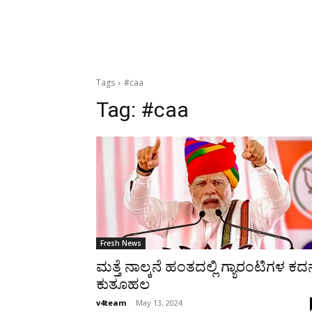
Tags
#caa
Tag:
#caa
Fresh News
ಮತ್ತೆ ನಾಲ್ಕನೆ ಹಂತದಲ್ಲಿ ಗ್ಯಾರಂಟಿಗಳ ಕದ
ಕುತೂಹಲ
v4team
-
May 13, 2024