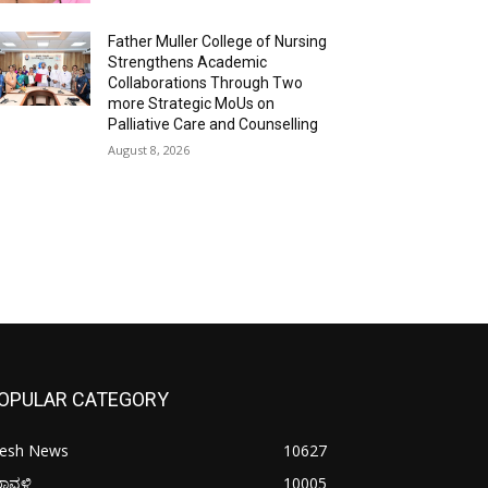
Father Muller College of Nursing
Strengthens Academic
Collaborations Through Two
more Strategic MoUs on
Palliative Care and Counselling
August 8, 2026
OPULAR CATEGORY
resh News
10627
ರಾವಳಿ
10005