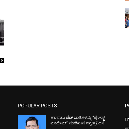
0
POPULAR POSTS
P
ಹಲವಾರು ಡೆಡ್ ಬಾಡಿಗಳನ್ನು “ಪೋಸ್ಟ್
F
ಮಾರ್ಟಮ್” ಮಾಡಿರುವ ಜಗ್ಗಣ್ಣ ನಿಧನ
ಕ