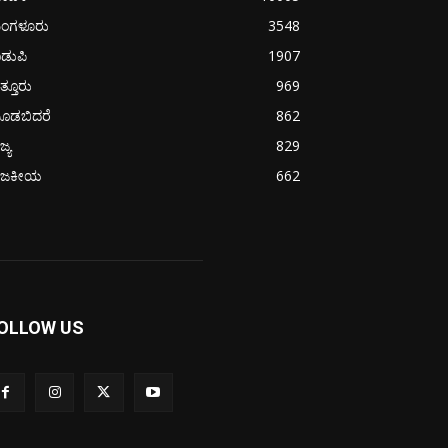
ಂಗಳೂರು
3548
ಡುಪಿ
1907
ತ್ತೂರು
969
ೂಡಬಿದರೆ
862
ಜ್ಯ
829
ಾಜಕೀಯ
662
OLLOW US