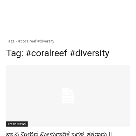
Tags
#coralreef #diversity
Tag:
#coralreef #diversity
Fresh News
ವ್ಯಾಪ್ತಿ ಮೀರಿದ ಮೀನುಗಾರಿಕೆ ಜಗಳ, ತಕರಾರು ||