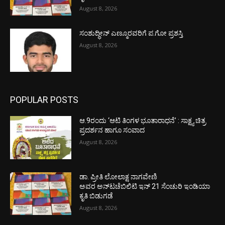
August 8, 2026
ಸಂಶುದ್ಧೀನ್ ಎಣ್ಮೂರವರಿಗೆ ಪ.ಗೋ ಪ್ರಶಸ್ತಿ
August 8, 2026
POPULAR POSTS
ಆ.9ರಂದು ‘ಆಟಿ ತಿಂಗಳ ಭೂತಾರಾಧನೆ’ : ಸಾಕ್ಷ್ಯ ಚಿತ್ರ
ಪ್ರದರ್ಶನ ಹಾಗೂ ಸಂವಾದ
August 8, 2026
ಡಾ. ಪ್ರೀತಿ ಲೋಲಾಕ್ಷ ನಾಗವೇಣಿ
ಅವರ ಅನ್‌ಟಚೆಬಿಲಿಟಿ ಇನ್ 21 ಸೆಂಚುರಿ ಇಂಡಿಯಾ
ಕೃತಿ ಬಿಡುಗಡೆ
August 8, 2026