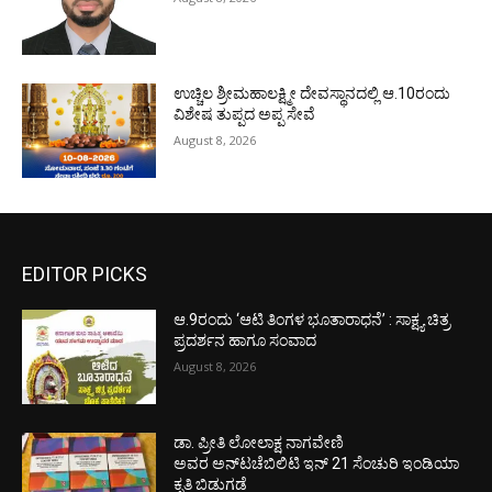
ಉಚ್ಚಿಲ ಶ್ರೀಮಹಾಲಕ್ಷ್ಮೀ ದೇವಸ್ಥಾನದಲ್ಲಿ ಆ.10ರಂದು
ವಿಶೇಷ ತುಪ್ಪದ ಅಪ್ಪ ಸೇವೆ
August 8, 2026
EDITOR PICKS
ಆ.9ರಂದು ‘ಆಟಿ ತಿಂಗಳ ಭೂತಾರಾಧನೆ’ : ಸಾಕ್ಷ್ಯ ಚಿತ್ರ
ಪ್ರದರ್ಶನ ಹಾಗೂ ಸಂವಾದ
August 8, 2026
ಡಾ. ಪ್ರೀತಿ ಲೋಲಾಕ್ಷ ನಾಗವೇಣಿ
ಅವರ ಅನ್‌ಟಚೆಬಿಲಿಟಿ ಇನ್ 21 ಸೆಂಚುರಿ ಇಂಡಿಯಾ
ಕೃತಿ ಬಿಡುಗಡೆ