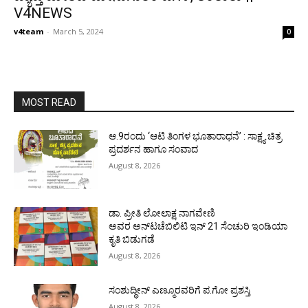
V4NEWS
v4team
-
March 5, 2024
0
MOST READ
ಆ.9ರಂದು ‘ಆಟಿ ತಿಂಗಳ ಭೂತಾರಾಧನೆ’ : ಸಾಕ್ಷ್ಯ ಚಿತ್ರ
ಪ್ರದರ್ಶನ ಹಾಗೂ ಸಂವಾದ
August 8, 2026
ಡಾ. ಪ್ರೀತಿ ಲೋಲಾಕ್ಷ ನಾಗವೇಣಿ
ಅವರ ಅನ್‌ಟಚೆಬಿಲಿಟಿ ಇನ್ 21 ಸೆಂಚುರಿ ಇಂಡಿಯಾ
ಕೃತಿ ಬಿಡುಗಡೆ
August 8, 2026
ಸಂಶುದ್ಧೀನ್ ಎಣ್ಮೂರವರಿಗೆ ಪ.ಗೋ ಪ್ರಶಸ್ತಿ
August 8, 2026