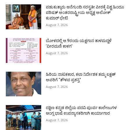
ಪಡುಕುತ್ಯಾರು ಆನೆಗುಂದಿ ಸರಸ್ವತೀ ಪೀಠಕ್ಕೆ ವಿಶ್ವ ಹಿಂದೂ
ಪರಿಷತ್ ಅಂತರರಾಷ್ಟ್ರೀಯ ಅಧ್ಯಕ್ಷ ಅಲೋಕ್
ಕುಮಾರ್ ಭೇಟಿ
August 7, 2026
ಬೋಳದಲ್ಲಿ ಆ.9ರಂದು ಯಕ್ಷಗಾನ ತಾಳಮದ್ದಳೆ
‘ವೀರಮಣಿ ಕಾಳಗ’
August 7, 2026
ಹಿರಿಯ ನಾಟಕಕಾರ, ಕಲಾ ನಿರ್ದೇಶಕ ತಮ್ಮ ಲಕ್ಷಣ್
ಅವರಿಗೆ “ತೌಳವ ಪ್ರಶಸ್ತಿ”
August 7, 2026
ದಕ್ಷಿಣ ಕನ್ನಡ ಜಿಲ್ಲೆಯ ಪದವಿ ಪೂರ್ವ ಕಾಲೇಜುಗಳ
ಆಂಗ್ಲ ಭಾಷೆ ಉಪನ್ಯಾಸಕರಿಗಾಗಿ ಕಾರ್ಯಾಗಾರ
August 7, 2026