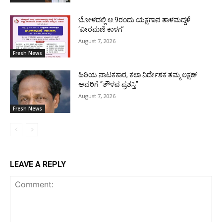
ಬೋಳದಲ್ಲಿ ಆ.9ರಂದು ಯಕ್ಷಗಾನ ತಾಳಮದ್ದಳೆ
‘ವೀರಮಣಿ ಕಾಳಗ’
August 7, 2026
Fresh News
ಹಿರಿಯ ನಾಟಕಕಾರ, ಕಲಾ ನಿರ್ದೇಶಕ ತಮ್ಮ ಲಕ್ಷಣ್
ಅವರಿಗೆ “ತೌಳವ ಪ್ರಶಸ್ತಿ”
August 7, 2026
Fresh News
LEAVE A REPLY