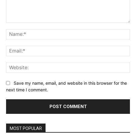
Comment:
Na
Ema
Web
Save my name, email, and website in this browser for the
next time I comment.
MOST POPULAR