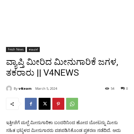
Fresh News
ಕರಾವಳಿ
ವ್ಯಾಪ್ತಿ ಮೀರಿದ ಮೀನುಗಾರಿಕೆ ಜಗಳ,
ತಕರಾರು || V4NEWS
By
v4team
March 5, 2024
54
0
ಇತ್ತೀಚೆಗೆ ಮಲ್ಪೆ ಮೀನುಗಾರಿಕಾ ಬಂದರಿನಿಂದ ಹೋದ ಬೋಟನ್ನು ಮೀನು
ಸಹಿತ ಭಟ್ಕಳದ ಮೀನುಗಾರರು ವಶಪಡಿಸಿಕೊಂಡ ಪ್ರಕರಣ ನಡೆದಿದೆ. ಅದು