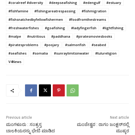
#coralreef #diversity
#deepseafishing
#edengulf
#estuary
#fishfamine
#fishingareatrespassing
#fishmigration
#fishsnatchedbyfellowfishermen
#foodfromthestreams
#freshwaterfishes
#goafishing
#ladyfingerfish
#lightfishing
#malpe
#nutritious
#paddhana
#piratesmoviesbooks
#piratesproblems
#poojary
#salmonfish
#seabed
#seafishes
#somalia
#sunraylimitsinwater
#tulureligion
V4News
Previous article
Next article
ಮಂಗಳೂರು : ಸಂತ್ರಸ್ತ
ಮಂಜೇಶ್ವರ : ರಾಗಂ ಜಂಕ್ಷನ್‌ನಲ್ಲಿ
ಬಾಲಕಿಯರನ್ನು ಭೇಟಿ ಮಾಡಿದ
ಮುಷ್ಕರ