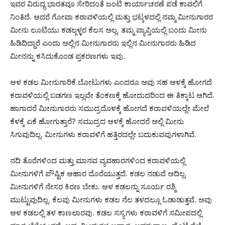
ಇವರ ವಿರುದ್ಧ ಭಾರತವೂ ಸೇರಿದಂತೆ ಜಂಟಿ ಕಾರ್ಯಾಚರಣೆ ಪಡೆ ಕಾವಲಿಗೆ
ನಿಂತಿದೆ. ಆದರೆ ಗೋವಾ ಕರಾವಳಿಯಲ್ಲಿ ಮತ್ತು ಭಟ್ಕಳದಲ್ಲಿ ನಮ್ಮ ಮೀನುಗಾರರ
ಮೀನು ಲೂಟಿಯು ಕಡಲ್ಗಳ್ಳರ ಕೆಲಸ ಅಲ್ಲ. ತಮ್ಮ ವ್ಯಾಪ್ತಿಯಲ್ಲಿ ಬಂದು ಮೀನು
ಹಿಡಿದಿದ್ದಾರೆ ಎಂದು ಅಲ್ಲಿನ ಮೀನುಗಾರರು ಇಲ್ಲಿನ ಮೀನುಗಾರರು ಹಿಡಿದ
ಮೀನನ್ನು ಕಸಿದುಕೊಂಡ ಪ್ರಕರಣಗಳು ಇವು.
ಆಳ ಕಡಲ ಮೀನುಗಾರಿಕೆ ಬೋಟುಗಳು ಎಂದರೂ ಅವು ಸಹ ಆಳಕ್ಕೆ ಹೋಗದೆ
ಕರಾವಳಿಯಲ್ಲಿ ಬಡಗಣ ಇಲ್ಲವೇ ತೆಂಕಣಕ್ಕೆ ಹೋದುದರಿಂದ ಈ ತಿಕ್ಕಾಟ ಆಗಿದೆ.
ಹಾಗಾದರೆ ಮೀನುಗಾರರು ಸಮುದ್ರದೊಳಕ್ಕೆ ಹೋಗದೆ ಕರಾವಳಿಯಲ್ಲೇ ಮೇಲೆ
ಕೆಳಕ್ಕೆ ಏಕೆ ಹೋಗುತ್ತಾರೆ? ಸಮುದ್ರದ ಆಳಕ್ಕೆ ಹೋದರೆ ಅಲ್ಲಿ ಮೀನು
ಸಿಗುವುದಿಲ್ಲ. ಮೀನುಗಳು ಕರಾವಳಿಗೆ ಹತ್ತಿರದಲ್ಲೇ ಬದುಕುವವುಗಳಾಗಿವೆ.
ನದಿ ತೊರೆಗಳಿಂದ ಮತ್ತು ಮಾನವ ವ್ಯವಹಾರಗಳಿಂದ ಕರಾವಳಿಯಲ್ಲಿ
ಮೀನುಗಳಿಗೆ ಪೌಷ್ಟಿಕ ಆಹಾರ ದೊರೆಯುತ್ತದೆ. ಕಡಲ ನಡುವೆ ಅದಿಲ್ಲ.
ಮೀನುಗಳಿಗೆ ನೇಸರ ಕಿರಣ ಬೇಕು. ಆಳ ಕಡಲನ್ನು ಸೂರ್ಯ ರಶ್ಮಿ
ಮುಟ್ಟುವುದಿಲ್ಲ. ಕೆಲವು ಮೀನುಗಳು ಕಡಲ ನೆಲ ತಳದಲ್ಲೂ ಓಡಾಡುತ್ತವೆ. ಅವು
ಆಳ ಕಡಲಲ್ಲಿ ತಳ ಕಾಣಲಾರವು. ಕಡಲ ಸಸ್ಯಗಳು ಕರಾವಳಿಗೆ ಸಮೀಪದಲ್ಲಿ