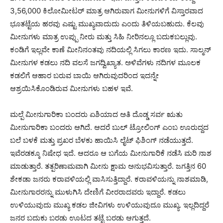
3,56,000 ಕಿಲೋಮೀಟರ್ ಮಾತ್ರ ಆಗಿರುವಾಗ ಮೀನುಗಳಿಗೆ ವಿಸ್ತಾರವಾದ
ಭೂತಟ್ಟೆಯ ಹರವು ಎಷ್ಟು ಮುಖ್ಯವಾದುದು ಎಂದು ತಿಳಿಯಬಹುದು. ಕೆಲವು
ಮೀನುಗಳು ಮಾತ್ರ ಉಪ್ಪು ನೀರು ಮತ್ತು ಸಿಹಿ ನೀರಿನಲ್ಲೂ ಬದುಕಬಲ್ಲುವು.
ಕಂಡಿಗೆ ಇಲ್ಲವೇ ಕಾಣೆ ಮೀನಿನಂತವು ನದಿಯಲ್ಲಿ ಸಿಗಲು ಕಾರಣ ಇದು. ಸಾಲ್ಮನ್
ಮೀನುಗಳ ಕಡಲು ನದಿ ವಲಸೆ ಜಗದ್ವಿಖ್ಯಾತ. ಅಳಿವೆಗಳು ನದಿಗಳ ಮೂಲಕ
ಕಡಲಿಗೆ ಆಹಾರ ಬರುವ ಬಾಯಿ ಆಗಿರುವುದರಿಂದ ಇದನ್ನೇ
ಆಶ್ರಯಿಸಿಕೊಂಡಿರುವ ಮೀನುಗಳು ಬಹಳ ಇವೆ.
ಮಲ್ಪೆ ಮೀನುಗಾರಿಕಾ ಬಂದರು ಏಶಿಯಾದ ಅತಿ ದೊಡ್ಡ ಸರ್ವ ಋತು
ಮೀನುಗಾರಿಕಾ ಬಂದರು ಆಗಿದೆ. ಆದರೆ ಬುಲ್ ಟ್ರೋಲಿಂಗ್ ಎಂಬ ಊರುದ್ದದ
ಬಲೆ ಬಳಕೆ ಮತ್ತು ಪ್ರಖರ ಬೆಳಕು ಹಾಯಿಸಿ ಲೈಟ್ ಫಿಶಿಂಗ್ ನಡೆಯುತ್ತದೆ.
ಇವೆರಡಕ್ಕೂ ನಿಷೇಧ ಇದೆ. ಆದರೂ ಆ ಬಗೆಯ ಮೀನುಗಾರಿಕೆ ನಡೆಸಿ ಮರಿ ನಾಶ
ಮಾಡುತ್ತಾರೆ. ತತ್ಪರಿಣಾಮವಾಗಿ ಮೀನು ಕ್ಷಾಮ ಅನುಭವಿಸುತ್ತಾರೆ. ಜಗತ್ತಿನ 60
ಶೇಕಡಾ ಜನರು ಕರಾವಳಿಯಲ್ಲಿ ವಾಸಿಸುತ್ತಿದ್ದಾರೆ. ಕರಾವಳಿಯನ್ನು ನಾಶಮಾಡಿ,
ಮೀನುಗಾರರನ್ನು ಮುಳುಗಿಸಿ ದೇಣಿಗೆ ವೀರರಾದವರು ಇದ್ದಾರೆ. ಕಡಲು
ಉಳಿಯುವುದು ಮುಖ್ಯ ಕಡಲ ಜೀವಿಗಳು ಉಳಿಯುವುದೂ ಮುಖ್ಯ. ಇಲ್ಲದಿದ್ದರೆ
ಜನರ ಬದುಕು ಬರಡು ಊಟದ ತಟ್ಟೆ ಬರಡು ಆಗುತ್ತದೆ.