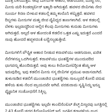
ಮಾತ್ರ ಬೆಳೆಯುತ್ತವೆ. ಅವು ಮೀನುಗಳ ಆಹಾರ, ಅಡಗುದಾಣ, ಮೊಟ್ಟೆ ನೆಲೆ,
ಮೀನು ಮರಿ ಕಿಂಡರ್‍ಗಾರ್ಟನ್ ಇತ್ಯಾದಿ ಆಗಿರುತ್ತವೆ. ಹವಳದ ಜೀವಿಗಳು ನೇರ
ಸೂರ್ಯ ಕಿರಣ ಬೀಳುವ ಕಡಲಲ್ಲಿ ತಮ್ಮ ಕಾಲೊನಿ ಕಟ್ಟುತ್ತವೆ. ಹವಳದ
ದಿಬ್ಬಗಳು ಮೀನುಗಳ ಮತ್ತು ಜೀವ ವೈವಿಧ್ಯದ ತಾಣಗಳಾಗಿವೆ. ಆಳ ಕಡಲಲ್ಲಿ
ಬೆಳಕು ಇಲ್ಲವಾದ್ದರಿಂದ ಅಲ್ಲಿನ ಕೆಲವು ಮೀನುಗಳು ಕುರುಡು ಮೀನುಗಳು
ಆಗಿರುತ್ತವೆ. ಅಲ್ಲದೆ ಆಳ ಹೋದಂತೆ ಕಡಲಿನ ಒತ್ತಡ ಎಷ್ಟು ಇರುತ್ತದೆ ಎಂದರೆ
ನಾವು ಹೋದರೆ ಹಪ್ಪಳದಂತೆ ಲಟ್ಟಿಸಲ್ಪಡುತ್ತೇವೆ.
ಮೀನುಗಳಿಗೆ ಪೌಷ್ಟಿಕ ಆಹಾರ ನೀಡುವ ಕರಾವಳಿಯು ಅಡಗುದಾಣ, ಖಚಿತ
ನೆಲೆಗಳನ್ನೂ ಒದಗಿಸುತ್ತದೆ. ಕರಾವಳಿಯು ಭೂತಟ್ಟೆಗಳ ಮುಂದುವರಿದ
ಭಾಗವನ್ನು ಹೊಂದಿರುತ್ತವೆ. ಅವು ಕಾಲು ಕಿಲೋಮೀಟರ್‍ಗಿಂತ ಹೆಚ್ಚು ಆಳ
ಇರುವುದಿಲ್ಲ. ಇವು ಕಡಲಿನ ಮೀನು ಸಸ್ಯ ಜೀವಿಗಳ ಪ್ರಮುಖ ಆವಾಸವಾಗಿದೆ.
ತುಳುನಾಡಿನ ಕಡಲಿಗೆ ಮುಂಚಾಚಿದ ಭೂತಟ್ಟೆಗಳು ನಾಲ್ಕೂವರೆ ಕೋಟಿ ವರುಷ
ಹಳೆಯ ತುಳು ನೆಲದ ಪ್ರಾಯದವೇ ಆಗಿವೆ. ಪರಶುರಾಮ ಸೃಷ್ಟಿಸಿದ್ದು ಇನ್ನೂ
ವೈಜ್ಞಾನಿಕ ಸಂಶೋಧನೆಗೆ ಸಿಕ್ಕಿಲ್ಲ.
ಮುಂಚಾಚಿದ ಭೂತಟ್ಟೆಗಳು ಇಲ್ಲವೇ ಕಾಂಟಿನೆಂಟಲ್ ಶೆಲ್ಫ್ ವಿಸ್ತಾರವು ಜಗತ್ತಿನಲ್ಲಿ
2.43 ಕೋಟಿ ಚದರ ಕಿಲೋಮೀಟರ್ ಇದೆ. ಜಗತ್ತಿನ ಕರಾವಳಿಯ ಉದ್ದ