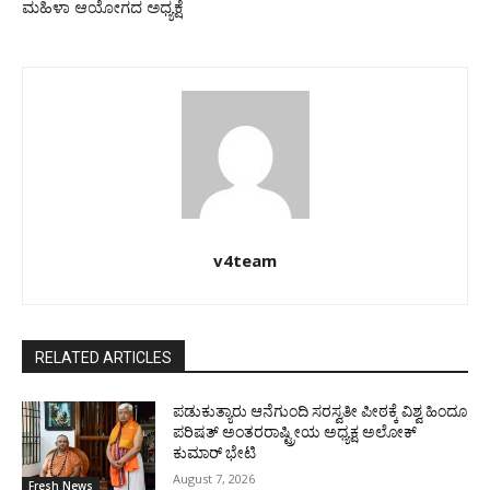
ಮಹಿಳಾ ಆಯೋಗದ ಅಧ್ಯಕ್ಷೆ
v4team
RELATED ARTICLES
ಪಡುಕುತ್ಯಾರು ಆನೆಗುಂದಿ ಸರಸ್ವತೀ ಪೀಠಕ್ಕೆ ವಿಶ್ವ ಹಿಂದೂ
ಪರಿಷತ್ ಅಂತರರಾಷ್ಟ್ರೀಯ ಅಧ್ಯಕ್ಷ ಅಲೋಕ್
ಕುಮಾರ್ ಭೇಟಿ
August 7, 2026
Fresh News