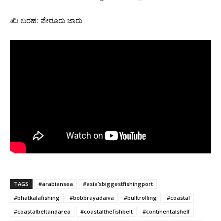
✍ ಬರಹ: ಪೇರೂರು ಜಾರು
TAGS
#arabiansea
#asia’sbiggestfishingport
#bhatkalafishing
#bobbrayadaiva
#bulltrolling
#coastal
#coastalbeltandarea
#coastalthefishbelt
#continentalshelf