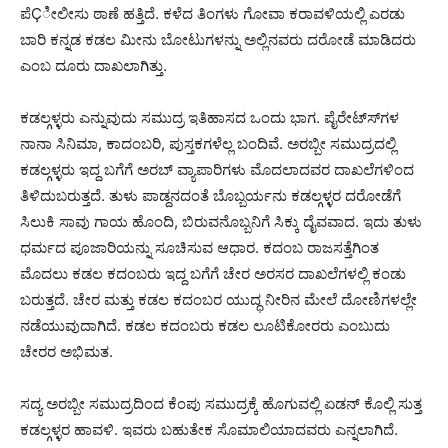
ಪೆÇೀಲೀಸು ಠಾಣೆ ಹತ್ತಿದೆ. ಕಳೆದ ತಿಂಗಳು ಗೋವಾ ಕರಾವಳಿಯಲ್ಲಿ ಎರಡು
ಬಾರಿ ಕನ್ನಡ ಕಡಲ ಮೀನು ಬೋಟುಗಳನ್ನು ಅಲ್ಲಿನವರು ದರೋಡೆ ಮಾಡಿದರು
ಎಂಬ ದೂರು ದಾಖಲಾಗಿತ್ತು.
ಕಡಲ್ಗಳ್ಳರು ಎನ್ನುವುದು ಸಮುದ್ರ ಇತಿಹಾಸದ ಒಂದು ಭಾಗ. ಪೈರೇಟ್ಸ್‍ಗಳ
ನಾನಾ ಸಿನಿಮಾ, ಕಾದಂಬರಿ, ಪುಸ್ತಕಗಳೆಲ್ಲ ಬಂದಿವೆ. ಅರಬ್ಬೀ ಸಮುದ್ರದಲ್ಲಿ
ಕಡಲ್ಗಳ್ಳರು ಇದ್ದ ಬಗೆಗೆ ಅರಬ್ ವ್ಯಾಪಾರಿಗಳು ಮೊದಲಾದವರ ದಾಖಲೆಗಳಿಂದ
ತಿಳಿದುಬರುತ್ತದೆ. ತುಳು ಪಾಡ್ದನದಂತೆ ಬೊಬ್ಬರ್ಯನು ಕಡಲ್ಗಳ್ಳರ ದರೋಡೆಗೆ
ಸಿಲುಕಿ ಸಾವು ಗಾಯ ಹೊಂದಿ, ಬಿರುವನೊಬ್ಬನಿಗೆ ಸಿಕ್ಕು ದೈವವಾದ. ಇದು ತುಳು
ಧರ್ಮದ ಪೂಜಾರಿಯನ್ನು ಸೂಚಿಸುವ ಆಧಾರ. ಕದಂಬ ರಾಜಸತ್ತೆಗಿಂತ
ಮೊದಲು ಕಡಲ ಕದಂಬರು ಇದ್ದ ಬಗೆಗೆ ಚೇರ ಅರಸರ ದಾಖಲೆಗಳಲ್ಲಿ ಕಂಡು
ಬರುತ್ತದೆ. ಚೇರ ಮತ್ತು ಕಡಲ ಕದಂಬರ ಯುದ್ಧ ನೀರಿನ ಮೇಲೆ ದೋಣಿಗಳಲ್ಲೇ
ನಡೆಯುವುದಾಗಿದೆ. ಕಡಲ ಕದಂಬರು ಕಡಲ ಲೂಟಿಕೋರರು ಎಂಬುದು
ಚೇರರ ಅಭಿಮತ.
ಸದ್ಯ ಅರಬ್ಬೀ ಸಮುದ್ರದಿಂದ ಕೆಂಪು ಸಮುದ್ರಕ್ಕೆ ಹೊಗುವಲ್ಲಿ ಏಡನ್ ಕೊಲ್ಲಿ ಸುತ್ತ
ಕಡಲ್ಗಳ್ಳರ ಹಾವಳಿ. ಇವರು ಬಹುತೇಕ ಸೊಮಾಲಿಯಾದವರು ಎನ್ನಲಾಗಿದೆ.