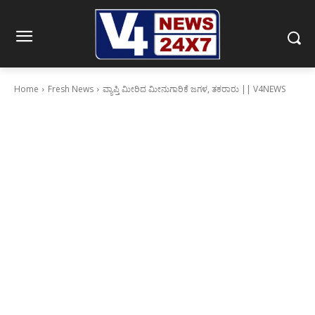
Home
Fresh News
ವ್ಯಾಪ್ತಿ ಮೀರಿದ ಮೀನುಗಾರಿಕೆ ಜಗಳ, ತಕರಾರು || V4NEWS