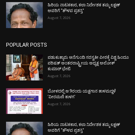
ಹಿರಿಯ ನಾಟಕಕಾರ, ಕಲಾ ನಿರ್ದೇಶಕ ತಮ್ಮ ಲಕ್ಷಣ್
ಅವರಿಗೆ “ತೌಳವ ಪ್ರಶಸ್ತಿ”
August 7, 2026
POPULAR POSTS
ಪಡುಕುತ್ಯಾರು ಆನೆಗುಂದಿ ಸರಸ್ವತೀ ಪೀಠಕ್ಕೆ ವಿಶ್ವ ಹಿಂದೂ
ಪರಿಷತ್ ಅಂತರರಾಷ್ಟ್ರೀಯ ಅಧ್ಯಕ್ಷ ಅಲೋಕ್
ಕುಮಾರ್ ಭೇಟಿ
August 7, 2026
ಬೋಳದಲ್ಲಿ ಆ.9ರಂದು ಯಕ್ಷಗಾನ ತಾಳಮದ್ದಳೆ
‘ವೀರಮಣಿ ಕಾಳಗ’
August 7, 2026
ಹಿರಿಯ ನಾಟಕಕಾರ, ಕಲಾ ನಿರ್ದೇಶಕ ತಮ್ಮ ಲಕ್ಷಣ್
ಅವರಿಗೆ “ತೌಳವ ಪ್ರಶಸ್ತಿ”