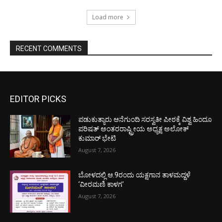
Load more
RECENT COMMENTS
EDITOR PICKS
ಪಡುಕುತ್ಯಾರು ಆನೆಗುಂದಿ ಸರಸ್ವತೀ ಪೀಠಕ್ಕೆ ವಿಶ್ವ ಹಿಂದೂ
ಪರಿಷತ್ ಅಂತರರಾಷ್ಟ್ರೀಯ ಅಧ್ಯಕ್ಷ ಅಲೋಕ್
ಕುಮಾರ್ ಭೇಟಿ
August 7, 2026
ಬೋಳದಲ್ಲಿ ಆ.9ರಂದು ಯಕ್ಷಗಾನ ತಾಳಮದ್ದಳೆ
‘ವೀರಮಣಿ ಕಾಳಗ’
August 7, 2026