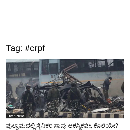
Tag:
#crpf
Fresh News
ಪುಲ್ವಾಮದಲ್ಲಿ ಸೈನಿಕರ ಸಾವು ಆಕಸ್ಮಿಕವೇ, ಕೊಲೆಯೇ?