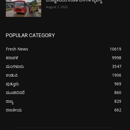
ಬಂಟ್ವಾಳದಿಂದ ಉಚಿತ ಬಸ್‌ಗಳ ವ್ಯವಸ್ಥೆ
August 7, 2026
POPULAR CATEGORY
Fresh News
10619
ಕರಾವಳಿ
9998
ಮಂಗಳೂರು
3547
ಉಡುಪಿ
1906
ಪುತ್ತೂರು
969
ಮೂಡಬಿದರೆ
860
ರಾಜ್ಯ
829
ರಾಜಕೀಯ
662