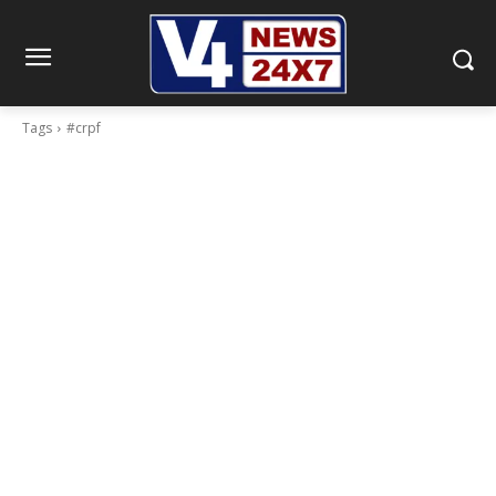
Tags
#crpf