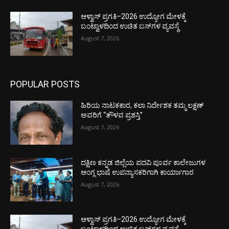
ಆಳ್ವಾಸ್ ಪ್ರಗತಿ–2026 ಉದ್ಯೋಗ ಮೇಳಕ್ಕೆ
ಬಂಟ್ವಾಳದಿಂದ ಉಚಿತ ಬಸ್‌ಗಳ ವ್ಯವಸ್ಥೆ
August 7, 2026
POPULAR POSTS
ಹಿರಿಯ ನಾಟಕಕಾರ, ಕಲಾ ನಿರ್ದೇಶಕ ತಮ್ಮ ಲಕ್ಷಣ್
ಅವರಿಗೆ “ತೌಳವ ಪ್ರಶಸ್ತಿ”
August 7, 2026
ದಕ್ಷಿಣ ಕನ್ನಡ ಜಿಲ್ಲೆಯ ಪದವಿ ಪೂರ್ವ ಕಾಲೇಜುಗಳ
ಆಂಗ್ಲ ಭಾಷೆ ಉಪನ್ಯಾಸಕರಿಗಾಗಿ ಕಾರ್ಯಾಗಾರ
August 7, 2026
ಆಳ್ವಾಸ್ ಪ್ರಗತಿ–2026 ಉದ್ಯೋಗ ಮೇಳಕ್ಕೆ