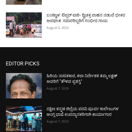
ಬಂಟ್ವಾಳ: ಟಿಪ್ಪರ್ ಲಾರಿ- ದ್ವಿಚಕ್ರ ವಾಹನ ನಡುವೆ ಭೀಕರ
ಅಪಘಾತ :ಸವಾರರಿಬ್ಬರಿಗೆ ಗಂಭೀರ ಗಾಯ
August 6, 2026
EDITOR PICKS
ಹಿರಿಯ ನಾಟಕಕಾರ, ಕಲಾ ನಿರ್ದೇಶಕ ತಮ್ಮ ಲಕ್ಷಣ್
ಅವರಿಗೆ “ತೌಳವ ಪ್ರಶಸ್ತಿ”
August 7, 2026
ದಕ್ಷಿಣ ಕನ್ನಡ ಜಿಲ್ಲೆಯ ಪದವಿ ಪೂರ್ವ ಕಾಲೇಜುಗಳ
ಆಂಗ್ಲ ಭಾಷೆ ಉಪನ್ಯಾಸಕರಿಗಾಗಿ ಕಾರ್ಯಾಗಾರ
August 7, 2026