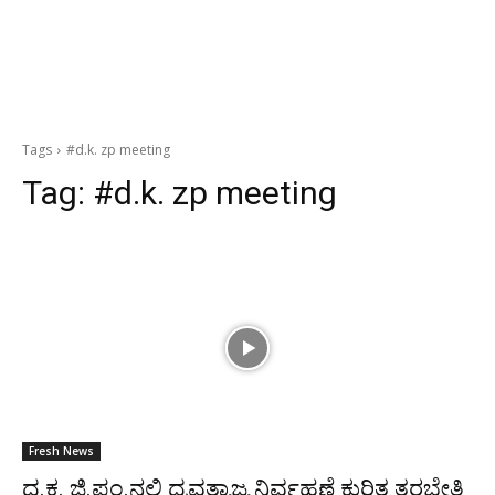
Tags
#d.k. zp meeting
Tag:
#d.k. zp meeting
Fresh News
ದ.ಕ. ಜಿ.ಪಂ.ನಲ್ಲಿ ದ್ರವತ್ಯಾಜ್ಯ ನಿರ್ವಹಣೆ ಕುರಿತ ತರಬೇತಿ