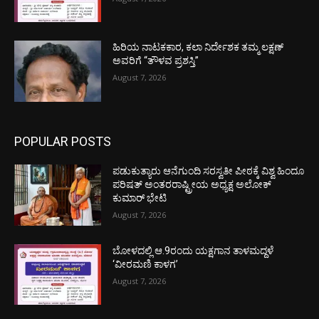
ಹಿರಿಯ ನಾಟಕಕಾರ, ಕಲಾ ನಿರ್ದೇಶಕ ತಮ್ಮ ಲಕ್ಷಣ್
ಅವರಿಗೆ “ತೌಳವ ಪ್ರಶಸ್ತಿ”
August 7, 2026
POPULAR POSTS
ಪಡುಕುತ್ಯಾರು ಆನೆಗುಂದಿ ಸರಸ್ವತೀ ಪೀಠಕ್ಕೆ ವಿಶ್ವ ಹಿಂದೂ
ಪರಿಷತ್ ಅಂತರರಾಷ್ಟ್ರೀಯ ಅಧ್ಯಕ್ಷ ಅಲೋಕ್
ಕುಮಾರ್ ಭೇಟಿ
August 7, 2026
ಬೋಳದಲ್ಲಿ ಆ.9ರಂದು ಯಕ್ಷಗಾನ ತಾಳಮದ್ದಳೆ
‘ವೀರಮಣಿ ಕಾಳಗ’
August 7, 2026