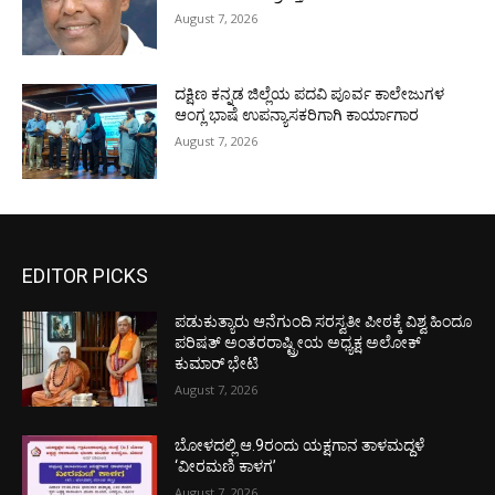
August 7, 2026
ದಕ್ಷಿಣ ಕನ್ನಡ ಜಿಲ್ಲೆಯ ಪದವಿ ಪೂರ್ವ ಕಾಲೇಜುಗಳ
ಆಂಗ್ಲ ಭಾಷೆ ಉಪನ್ಯಾಸಕರಿಗಾಗಿ ಕಾರ್ಯಾಗಾರ
August 7, 2026
EDITOR PICKS
ಪಡುಕುತ್ಯಾರು ಆನೆಗುಂದಿ ಸರಸ್ವತೀ ಪೀಠಕ್ಕೆ ವಿಶ್ವ ಹಿಂದೂ
ಪರಿಷತ್ ಅಂತರರಾಷ್ಟ್ರೀಯ ಅಧ್ಯಕ್ಷ ಅಲೋಕ್
ಕುಮಾರ್ ಭೇಟಿ
August 7, 2026
ಬೋಳದಲ್ಲಿ ಆ.9ರಂದು ಯಕ್ಷಗಾನ ತಾಳಮದ್ದಳೆ
‘ವೀರಮಣಿ ಕಾಳಗ’
August 7, 2026