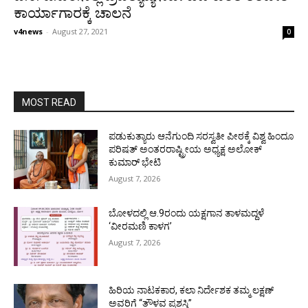
ಕಾರ್ಯಾಗಾರಕ್ಕೆ ಚಾಲನೆ
v4news
-
August 27, 2021
0
MOST READ
ಪಡುಕುತ್ಯಾರು ಆನೆಗುಂದಿ ಸರಸ್ವತೀ ಪೀಠಕ್ಕೆ ವಿಶ್ವ ಹಿಂದೂ
ಪರಿಷತ್ ಅಂತರರಾಷ್ಟ್ರೀಯ ಅಧ್ಯಕ್ಷ ಅಲೋಕ್
ಕುಮಾರ್ ಭೇಟಿ
August 7, 2026
ಬೋಳದಲ್ಲಿ ಆ.9ರಂದು ಯಕ್ಷಗಾನ ತಾಳಮದ್ದಳೆ
‘ವೀರಮಣಿ ಕಾಳಗ’
August 7, 2026
ಹಿರಿಯ ನಾಟಕಕಾರ, ಕಲಾ ನಿರ್ದೇಶಕ ತಮ್ಮ ಲಕ್ಷಣ್
ಅವರಿಗೆ “ತೌಳವ ಪ್ರಶಸ್ತಿ”