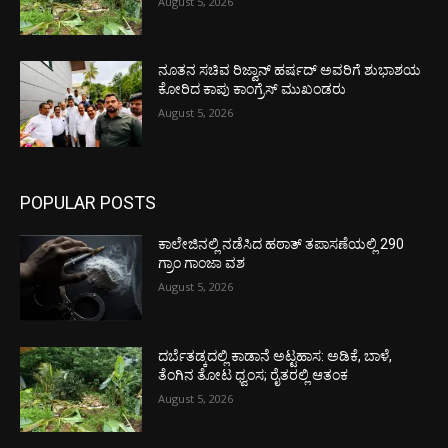
August 5, 2026
ನೂತನ ಸಚಿವ ರಿಜ್ವಾನ್ ಹರ್ಷದ್ ಅವರಿಗೆ ಶುಭಾಶಯ
ಕೋರಿದ ಕಾಪು ಕಾಂಗ್ರೆಸ್ ಮುಖಂಡರು
August 5, 2026
POPULAR POSTS
ಕಾಲೇಜಿನಲ್ಲಿ ನಡೆಸಿದ ಹಠಾತ್ ತಪಾಸಣೆಯಲ್ಲಿ 290
ಗ್ರಾಂ ಗಾಂಜಾ ವಶ
August 5, 2026
ದರ್ಬೆತಡ್ಕದಲ್ಲಿ ಕಾಡಾನೆ ಅಟ್ಟಹಾಸ: ಅಡಿಕೆ, ಬಾಳೆ,
ತೆಂಗಿನ ತೋಟ ಧ್ವಂಸ; ರೈತರಲ್ಲಿ ಆತಂಕ
August 5, 2026