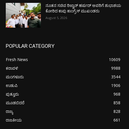
ನೂತನ ಸಚಿವ ರಿಜ್ವಾನ್ ಹರ್ಷದ್ ಅವರಿಗೆ ಶುಭಾಶಯ
ಕೋರಿದ ಕಾಪು ಕಾಂಗ್ರೆಸ್ ಮುಖಂಡರು
August 5, 2026
POPULAR CATEGORY
Fresh News
10609
ಕರಾವಳಿ
9988
ಮಂಗಳೂರು
3544
ಉಡುಪಿ
1906
ಪುತ್ತೂರು
968
ಮೂಡಬಿದರೆ
858
ರಾಜ್ಯ
828
ರಾಜಕೀಯ
661