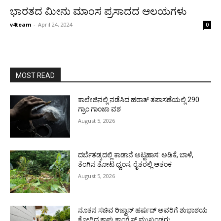
ಭಾರತದ ಮೀನು ಮಾಂಸ ಪ್ರಸಾದದ ಆಲಯಗಳು
v4team
-
April 24, 2024
0
MOST READ
ಕಾಲೇಜಿನಲ್ಲಿ ನಡೆಸಿದ ಹಠಾತ್ ತಪಾಸಣೆಯಲ್ಲಿ 290
ಗ್ರಾಂ ಗಾಂಜಾ ವಶ
August 5, 2026
ದರ್ಬೆತಡ್ಕದಲ್ಲಿ ಕಾಡಾನೆ ಅಟ್ಟಹಾಸ: ಅಡಿಕೆ, ಬಾಳೆ,
ತೆಂಗಿನ ತೋಟ ಧ್ವಂಸ; ರೈತರಲ್ಲಿ ಆತಂಕ
August 5, 2026
ನೂತನ ಸಚಿವ ರಿಜ್ವಾನ್ ಹರ್ಷದ್ ಅವರಿಗೆ ಶುಭಾಶಯ
ಕೋರಿದ ಕಾಪು ಕಾಂಗ್ರೆಸ್ ಮುಖಂಡರು