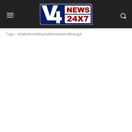
Tags
#dakshineshwarkalitemplewestbengal