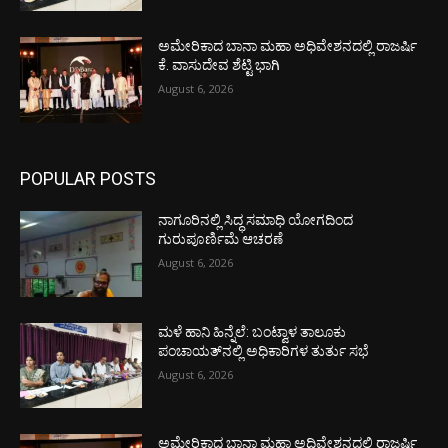
ಅಮೇರಿಕಾದ ಬಾನಾ ಮಹಾ ಅಧಿವೇಶನದಲ್ಲಿ ರಾಜರ್ಷಿ
ಕೆ. ವಾಸುದೇವ ಶೆಟ್ಟಿ ಭಾಗಿ
August 6, 2026
POPULAR POSTS
ನಾಗೂರಿನಲ್ಲಿ ಸಿದ್ಧ ಸಮಾಧಿ ಯೋಗದಿಂದ
ಗುರುಪೂರ್ಣಿಮೆ ಆಚರಣೆ
August 6, 2026
ಮಳೆ ಹಾನಿ ಹಿನ್ನೆಲೆ: ಬಂಟ್ವಾಳ ತಾಲೂಕು
ಪಂಚಾಯತ್‌ನಲ್ಲಿ ಅಧಿಕಾರಿಗಳ ತುರ್ತು ಸಭೆ
August 6, 2026
ಅಮೇರಿಕಾದ ಬಾನಾ ಮಹಾ ಅಧಿವೇಶನದಲ್ಲಿ ರಾಜರ್ಷಿ