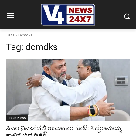
Tags
Dcmdks
Tag:
dcmdks
Fresh News
ಸಿಎಂ ನಿವಾಸದಲ್ಲಿ ಉಪಾಹಾರ ಕೂಟ: ಸಿದ್ದರಾಮಯ್ಯ
ಕಾಲಿಗೆ ಬಿದ್ದ ಡಿಕೆಶಿ