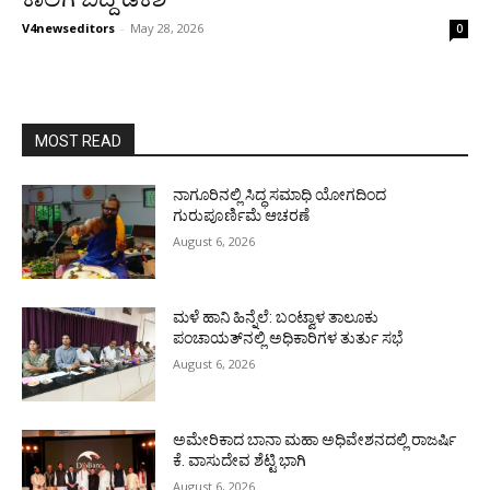
V4newseditors
-
May 28, 2026
0
MOST READ
ನಾಗೂರಿನಲ್ಲಿ ಸಿದ್ಧ ಸಮಾಧಿ ಯೋಗದಿಂದ
ಗುರುಪೂರ್ಣಿಮೆ ಆಚರಣೆ
August 6, 2026
ಮಳೆ ಹಾನಿ ಹಿನ್ನೆಲೆ: ಬಂಟ್ವಾಳ ತಾಲೂಕು
ಪಂಚಾಯತ್‌ನಲ್ಲಿ ಅಧಿಕಾರಿಗಳ ತುರ್ತು ಸಭೆ
August 6, 2026
ಅಮೇರಿಕಾದ ಬಾನಾ ಮಹಾ ಅಧಿವೇಶನದಲ್ಲಿ ರಾಜರ್ಷಿ
ಕೆ. ವಾಸುದೇವ ಶೆಟ್ಟಿ ಭಾಗಿ
August 6, 2026