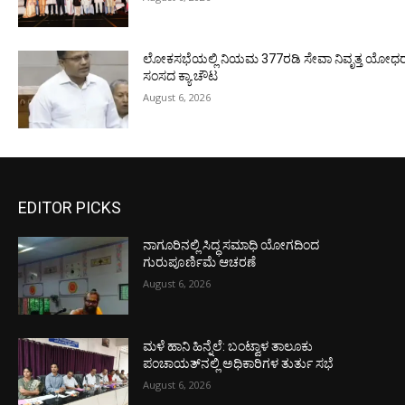
ಲೋಕಸಭೆಯಲ್ಲಿ ನಿಯಮ 377ರಡಿ ಸೇವಾ ನಿವೃತ್ತ ಯೋಧರ ಪ
ಸಂಸದ ಕ್ಯಾ.ಚೌಟ
August 6, 2026
EDITOR PICKS
ನಾಗೂರಿನಲ್ಲಿ ಸಿದ್ಧ ಸಮಾಧಿ ಯೋಗದಿಂದ
ಗುರುಪೂರ್ಣಿಮೆ ಆಚರಣೆ
August 6, 2026
ಮಳೆ ಹಾನಿ ಹಿನ್ನೆಲೆ: ಬಂಟ್ವಾಳ ತಾಲೂಕು
ಪಂಚಾಯತ್‌ನಲ್ಲಿ ಅಧಿಕಾರಿಗಳ ತುರ್ತು ಸಭೆ
August 6, 2026