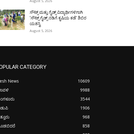
August 5, 2026
ಸೌಟ್ಸ್ ಮತ್ತು ಗೈಡ್ಸ್ ವಿದ್ಯಾರ್ಥಿಗಳಿಗಾಗಿ
‘ಸೌಟ್ಸ್ ಗೈಡ್ಸ್ ನಡಿಗೆ ಕೃಷಿಯ ಕಡೆ’ ಶಿಬಿರ
ಯಶಸ್ವಿ
August 5, 2026
OPULAR CATEGORY
resh News
10609
ರಾವಳಿ
9988
ಂಗಳೂರು
3544
ಡುಪಿ
1906
ತ್ತೂರು
968
ೂಡಬಿದರೆ
858