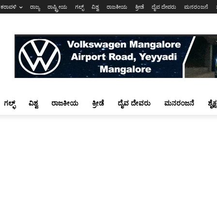
ಕರಾವಳಿ
ರಾಜ್ಯ
ರಾಷ್ಟ್ರೀಯ
ಗಲ್ಫ್
ವಿಶ್ವ
ರಾಜಕೀಯ
ಕ್ರೀಡೆ
ದೈವ ದೇವರು
ಮನರಂಜನೆ
ಗಲ್ಫ್
ವಿಶ್ವ
ರಾಜಕೀಯ
ಕ್ರೀಡೆ
ದೈವ ದೇವರು
ಮನರಂಜನೆ
ಶೈಕ