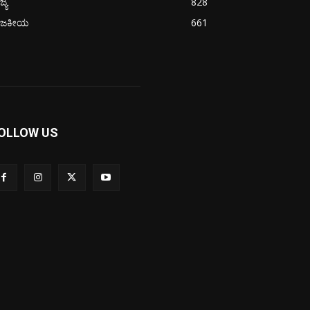
ಜ್ಯ
828
ಾಜಕೀಯ
661
OLLOW US