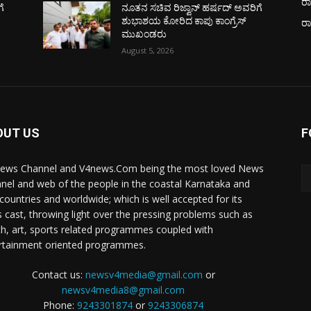
ರಾ
ೆ
ನೂತನ ಸಚಿವ ರಿಜ್ವಾನ್ ಹರ್ಷದ್ ಅವರಿಗೆ
ಶುಭಾಶಯ ಕೋರಿದ ಕಾಪು ಕಾಂಗ್ರೆಸ್
ರ
ಮುಖಂಡರು
August 5, 2026
OUT US
F
ews Channel and V4news.Com being the most loved News
nel and web of the people in the coastal Karnataka and
 countries and worldwide; which is well accepted for its
 cast, throwing light over the pressing problems such as
th, art, sports related programmes coupled with
rtainment oriented programmes.
Contact us:
newsv4media@gmail.com
or
newsv4media8@gmail.com
Phone:
9243301874
or
9243306874