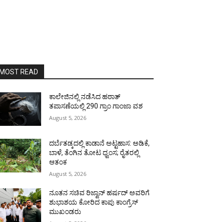
MOST READ
ಕಾಲೇಜಿನಲ್ಲಿ ನಡೆಸಿದ ಹಠಾತ್
ತಪಾಸಣೆಯಲ್ಲಿ 290 ಗ್ರಾಂ ಗಾಂಜಾ ವಶ
August 5, 2026
ದರ್ಬೆತಡ್ಕದಲ್ಲಿ ಕಾಡಾನೆ ಅಟ್ಟಹಾಸ: ಅಡಿಕೆ,
ಬಾಳೆ, ತೆಂಗಿನ ತೋಟ ಧ್ವಂಸ; ರೈತರಲ್ಲಿ
ಆತಂಕ
August 5, 2026
ನೂತನ ಸಚಿವ ರಿಜ್ವಾನ್ ಹರ್ಷದ್ ಅವರಿಗೆ
ಶುಭಾಶಯ ಕೋರಿದ ಕಾಪು ಕಾಂಗ್ರೆಸ್
ಮುಖಂಡರು