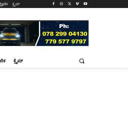
ಶೈಕ್ಷಣಿಕ
ಕ್ರೈಮ್
್ಷಣಿಕ
ಕ್ರೈಮ್