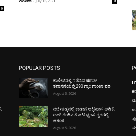
v4news
-
July 16, 2021
0
0
POPULAR POSTS
P
ಕಾಲೇಜಿನಲ್ಲಿ ನಡೆಸಿದ ಹಠಾತ್
F
ತಪಾಸಣೆಯಲ್ಲಿ 290 ಗ್ರಾಂ ಗಾಂಜಾ ವಶ
ಕ
August 5, 2026
ಮ
ಉ
ೆ,
ದರ್ಬೆತಡ್ಕದಲ್ಲಿ ಕಾಡಾನೆ ಅಟ್ಟಹಾಸ: ಅಡಿಕೆ,
ಬಾಳೆ, ತೆಂಗಿನ ತೋಟ ಧ್ವಂಸ; ರೈತರಲ್ಲಿ
ಪು
ಆತಂಕ
ಮ
August 5, 2026