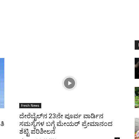
Fresh News
ದೇರೆಬೈಲ್‌ನ 23ನೇ ಪೂರ್ವ ವಾರ್ಡಿನ
ತಿ
ಸಮಸ್ಯೆಗಳ ಬಗ್ಗೆ ಮೇಯರ್ ಪ್ರೇಮಾನಂದ
ೆ
ಶೆಟ್ಟಿ ಪರಿಶೀಲನೆ