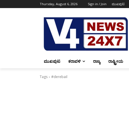
Thursday, August 6, 2026
Sign in / Join
ಮುಖಪುಟ
ಮುಖಪುಟ
ಕರಾವಳಿ
ರಾಜ್ಯ
ರಾಷ್ಟ್ರೀಯ
Tags
#derebail