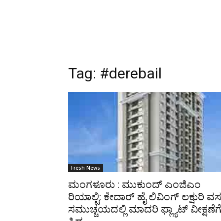
Tag:
#derebail
Fresh News
ಮಂಗಳೂರು : ಮುಕುಂದ್‌ ಎಂಜಿಎಂ
ರಿಯಾಲ್ಟಿ: ಕೇದಾರ್ ಹೈ ಲಿವಿಂಗ್ ಲಕ್ಷುರಿ ವಸ
ಸಮುಚ್ಚಯದಲ್ಲಿ ಮಾದರಿ ಫ್ಲ್ಯಾಟ್ ವೀಕ್ಷಣೆಗ