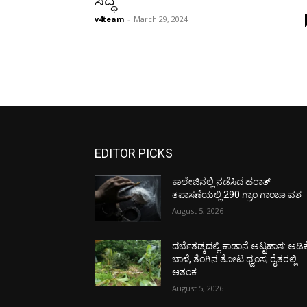
ಸಿದ್ಧ
v4team
-
March 29, 2024
EDITOR PICKS
ಕಾಲೇಜಿನಲ್ಲಿ ನಡೆಸಿದ ಹಠಾತ್
ತಪಾಸಣೆಯಲ್ಲಿ 290 ಗ್ರಾಂ ಗಾಂಜಾ ವಶ
August 5, 2026
ದರ್ಬೆತಡ್ಕದಲ್ಲಿ ಕಾಡಾನೆ ಅಟ್ಟಹಾಸ: ಅಡಿಕ
ಬಾಳೆ, ತೆಂಗಿನ ತೋಟ ಧ್ವಂಸ; ರೈತರಲ್ಲಿ
ಆತಂಕ
August 5, 2026