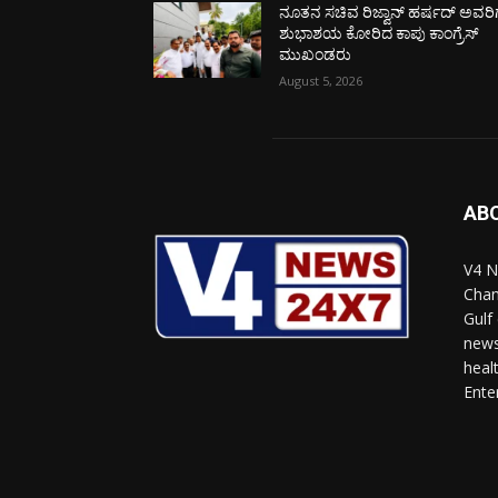
ನೂತನ ಸಚಿವ ರಿಜ್ವಾನ್ ಹರ್ಷದ್ ಅವರಿಗ
ಶುಭಾಶಯ ಕೋರಿದ ಕಾಪು ಕಾಂಗ್ರೆಸ್
ಮುಖಂಡರು
August 5, 2026
AB
V4 N
Chan
Gulf
news
heal
Ente