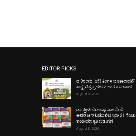
EDITOR PICKS
ಆ.9ರಂದು ‘ಆಟಿ ತಿಂಗಳ ಭೂತಾರಾಧನೆ’ 
ಸಾಕ್ಷ್ಯ ಚಿತ್ರ ಪ್ರದರ್ಶನ ಹಾಗೂ ಸಂವಾದ
August 8, 2026
ಡಾ. ಪ್ರೀತಿ ಲೋಲಾಕ್ಷ ನಾಗವೇಣಿ
ಅವರ ಅನ್‌ಟಚೆಬಿಲಿಟಿ ಇನ್ 21 ಸೆಂಚು
ಇಂಡಿಯಾ ಕೃತಿ ಬಿಡುಗಡೆ
August 8, 2026