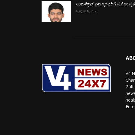
ಸಂಶುದ್ಧೀನ್ ಎಣ್ಮೂರವರಿಗೆ ಪ.ಗೋ ಪ್ರಶಸ್
August 8, 2026
AB
V4 N
Chan
Gulf
news
heal
Ente