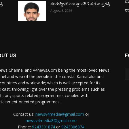
ರಾ
ತಿ
ಸಂಶುದ್ಧೀನ್ ಎಣ್ಮೂರವರಿಗೆ ಪ.ಗೋ ಪ್ರಶಸ್ತಿ
ರ
August 8, 2026
OUT US
F
ews Channel and V4news.Com being the most loved News
nel and web of the people in the coastal Karnataka and
 countries and worldwide; which is well accepted for its
 cast, throwing light over the pressing problems such as
th, art, sports related programmes coupled with
rtainment oriented programmes.
Contact us:
newsv4media@gmail.com
or
newsv4media8@gmail.com
Phone:
9243301874
or
9243306874