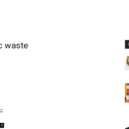
ic waste
ಮ:
0