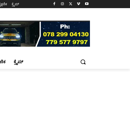
ೈಕ್ಷಣಿಕ
ಕ್ರೈಮ್
್ಷಣಿಕ
ಕ್ರೈಮ್