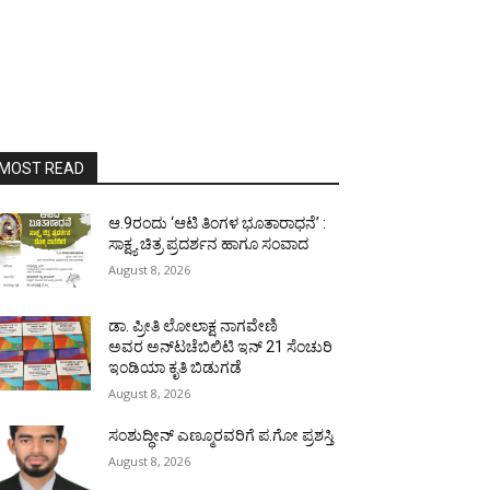
MOST READ
ಆ.9ರಂದು ‘ಆಟಿ ತಿಂಗಳ ಭೂತಾರಾಧನೆ’ :
ಸಾಕ್ಷ್ಯ ಚಿತ್ರ ಪ್ರದರ್ಶನ ಹಾಗೂ ಸಂವಾದ
August 8, 2026
ಡಾ. ಪ್ರೀತಿ ಲೋಲಾಕ್ಷ ನಾಗವೇಣಿ
ಅವರ ಅನ್‌ಟಚೆಬಿಲಿಟಿ ಇನ್ 21 ಸೆಂಚುರಿ
ಇಂಡಿಯಾ ಕೃತಿ ಬಿಡುಗಡೆ
August 8, 2026
ಸಂಶುದ್ಧೀನ್ ಎಣ್ಮೂರವರಿಗೆ ಪ.ಗೋ ಪ್ರಶಸ್ತಿ
August 8, 2026