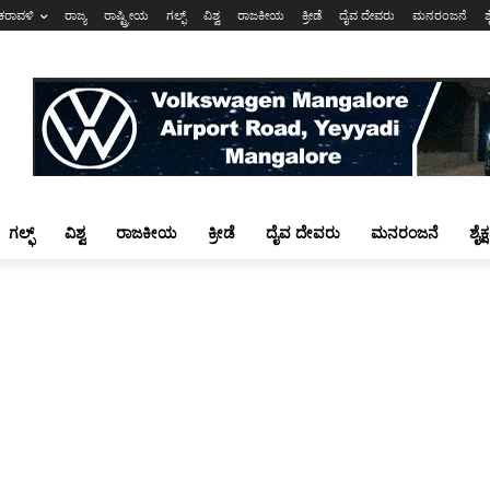
ಕರಾವಳಿ
ರಾಜ್ಯ
ರಾಷ್ಟ್ರೀಯ
ಗಲ್ಫ್
ವಿಶ್ವ
ರಾಜಕೀಯ
ಕ್ರೀಡೆ
ದೈವ ದೇವರು
ಮನರಂಜನೆ
ಶ
ಗಲ್ಫ್
ವಿಶ್ವ
ರಾಜಕೀಯ
ಕ್ರೀಡೆ
ದೈವ ದೇವರು
ಮನರಂಜನೆ
ಶೈಕ