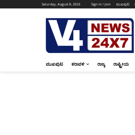
Saturday, August 8, 2026
Sign in / Join
ಮುಖಪುಟ
ಮುಖಪುಟ
ಕರಾವಳಿ
ರಾಜ್ಯ
ರಾಷ್ಟ್ರೀಯ