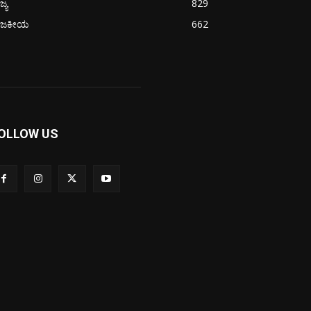
ಜ್ಯ
829
ಾಜಕೀಯ
662
OLLOW US