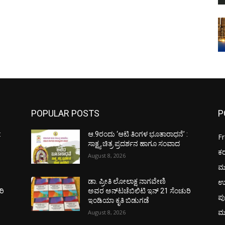
POPULAR POSTS
P
:
ಆ.9ರಂದು ‘ಆಟಿ ತಿಂಗಳ ಭೂತಾರಾಧನೆ’ :
F
ಸಾಕ್ಷ್ಯ ಚಿತ್ರ ಪ್ರದರ್ಶನ ಹಾಗೂ ಸಂವಾದ
ಕ
August 8, 2026
ಮ
ಉ
ಡಾ. ಪ್ರೀತಿ ಲೋಲಾಕ್ಷ ನಾಗವೇಣಿ
ರಿ
ಅವರ ಅನ್‌ಟಚೆಬಿಲಿಟಿ ಇನ್ 21 ಸೆಂಚುರಿ
ಪು
ಇಂಡಿಯಾ ಕೃತಿ ಬಿಡುಗಡೆ
ಮ
August 8, 2026