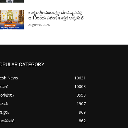
ಉಚ್ಚಿಲ ಶ್ರೀಮಹಾಲಕ್ಷ್ಮೀ ದೇವಸ್ಥಾನದಲ್ಲಿ
ಆ.10ರಂದು ವಿಶೇಷ ತುಪ್ಪದ ಅಪ್ಪ ಸೇವೆ
August 8, 2026
OPULAR CATEGORY
resh News
10631
ರಾವಳಿ
10008
ಂಗಳೂರು
3550
ಡುಪಿ
1907
ತ್ತೂರು
969
ೂಡಬಿದರೆ
862