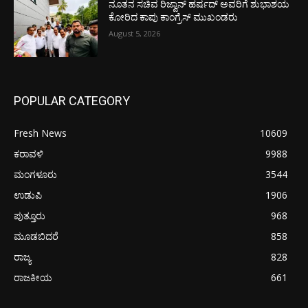
ನೂತನ ಸಚಿವ ರಿಜ್ವಾನ್ ಹರ್ಷದ್ ಅವರಿಗೆ ಶುಭಾಶಯ
ಕೋರಿದ ಕಾಪು ಕಾಂಗ್ರೆಸ್ ಮುಖಂಡರು
August 5, 2026
POPULAR CATEGORY
Fresh News
10609
ಕರಾವಳಿ
9988
ಮಂಗಳೂರು
3544
ಉಡುಪಿ
1906
ಪುತ್ತೂರು
968
ಮೂಡಬಿದರೆ
858
ರಾಜ್ಯ
828
ರಾಜಕೀಯ
661