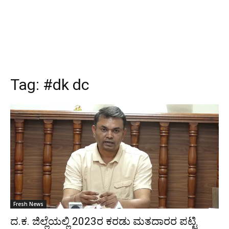
Tag:
#dk dc
Fresh News
ದ.ಕ. ಜಿಲ್ಲೆಯಲ್ಲಿ 2023ರ ಕರಡು ಮತದಾರರ ಪಟ್ಟಿ