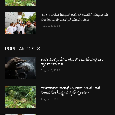
ನೂತನ ಸಚಿವ ರಿಜ್ವಾನ್ ಹರ್ಷದ್ ಅವರಿಗೆ ಶುಭಾಶಯ
ಕೋರಿದ ಕಾಪು ಕಾಂಗ್ರೆಸ್ ಮುಖಂಡರು
August 5, 2026
POPULAR POSTS
ಕಾಲೇಜಿನಲ್ಲಿ ನಡೆಸಿದ ಹಠಾತ್ ತಪಾಸಣೆಯಲ್ಲಿ 290
ಗ್ರಾಂ ಗಾಂಜಾ ವಶ
August 5, 2026
ದರ್ಬೆತಡ್ಕದಲ್ಲಿ ಕಾಡಾನೆ ಅಟ್ಟಹಾಸ: ಅಡಿಕೆ, ಬಾಳೆ,
ತೆಂಗಿನ ತೋಟ ಧ್ವಂಸ; ರೈತರಲ್ಲಿ ಆತಂಕ
August 5, 2026