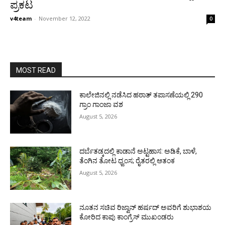
ಪ್ರಕಟ
v4team
-
November 12, 2022
0
MOST READ
ಕಾಲೇಜಿನಲ್ಲಿ ನಡೆಸಿದ ಹಠಾತ್ ತಪಾಸಣೆಯಲ್ಲಿ 290
ಗ್ರಾಂ ಗಾಂಜಾ ವಶ
August 5, 2026
ದರ್ಬೆತಡ್ಕದಲ್ಲಿ ಕಾಡಾನೆ ಅಟ್ಟಹಾಸ: ಅಡಿಕೆ, ಬಾಳೆ,
ತೆಂಗಿನ ತೋಟ ಧ್ವಂಸ; ರೈತರಲ್ಲಿ ಆತಂಕ
August 5, 2026
ನೂತನ ಸಚಿವ ರಿಜ್ವಾನ್ ಹರ್ಷದ್ ಅವರಿಗೆ ಶುಭಾಶಯ
ಕೋರಿದ ಕಾಪು ಕಾಂಗ್ರೆಸ್ ಮುಖಂಡರು