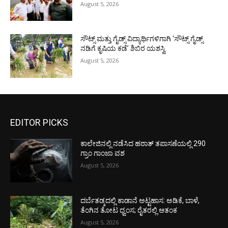
August 5, 2026
ಸೌಟ್ಸ್ ಮತ್ತು ಗೈಡ್ಸ್ ವಿದ್ಯಾರ್ಥಿಗಳಿಗಾಗಿ ‘ಸೌಟ್ಸ್ ಗೈಡ್ಸ್
ನಡಿಗೆ ಕೃಷಿಯ ಕಡೆ’ ಶಿಬಿರ ಯಶಸ್ವಿ
August 5, 2026
EDITOR PICKS
ಕಾಲೇಜಿನಲ್ಲಿ ನಡೆಸಿದ ಹಠಾತ್ ತಪಾಸಣೆಯಲ್ಲಿ 290
ಗ್ರಾಂ ಗಾಂಜಾ ವಶ
August 5, 2026
ದರ್ಬೆತಡ್ಕದಲ್ಲಿ ಕಾಡಾನೆ ಅಟ್ಟಹಾಸ: ಅಡಿಕೆ, ಬಾಳೆ,
ತೆಂಗಿನ ತೋಟ ಧ್ವಂಸ; ರೈತರಲ್ಲಿ ಆತಂಕ
August 5, 2026