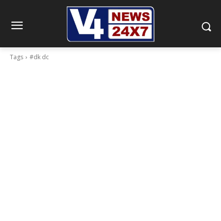
Tags
#dk dc