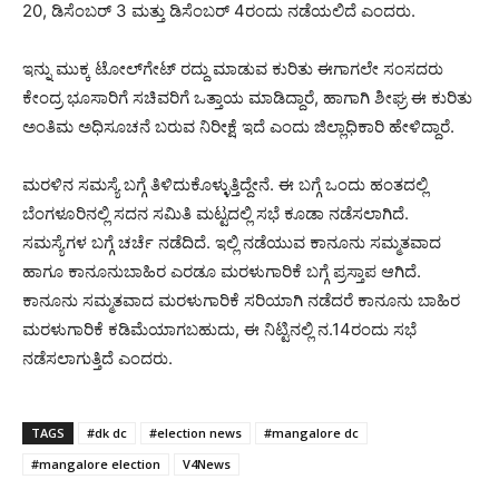
20, ಡಿಸೆಂಬರ್ 3 ಮತ್ತು ಡಿಸೆಂಬರ್ 4ರಂದು ನಡೆಯಲಿದೆ ಎಂದರು.
ಇನ್ನು ಮುಕ್ಕ ಟೋಲ್‍ಗೇಟ್ ರದ್ದು ಮಾಡುವ ಕುರಿತು ಈಗಾಗಲೇ ಸಂಸದರು
ಕೇಂದ್ರ ಭೂಸಾರಿಗೆ ಸಚಿವರಿಗೆ ಒತ್ತಾಯ ಮಾಡಿದ್ದಾರೆ, ಹಾಗಾಗಿ ಶೀಘ್ರ ಈ ಕುರಿತು
ಅಂತಿಮ ಅಧಿಸೂಚನೆ ಬರುವ ನಿರೀಕ್ಷೆ ಇದೆ ಎಂದು ಜಿಲ್ಲಾಧಿಕಾರಿ ಹೇಳಿದ್ದಾರೆ.
ಮರಳಿನ ಸಮಸ್ಯೆ ಬಗ್ಗೆ ತಿಳಿದುಕೊಳ್ಳುತ್ತಿದ್ದೇನೆ. ಈ ಬಗ್ಗೆ ಒಂದು ಹಂತದಲ್ಲಿ
ಬೆಂಗಳೂರಿನಲ್ಲಿ ಸದನ ಸಮಿತಿ ಮಟ್ಟದಲ್ಲಿ ಸಭೆ ಕೂಡಾ ನಡೆಸಲಾಗಿದೆ.
ಸಮಸ್ಯೆಗಳ ಬಗ್ಗೆ ಚರ್ಚೆ ನಡೆದಿದೆ. ಇಲ್ಲಿ ನಡೆಯುವ ಕಾನೂನು ಸಮ್ಮತವಾದ
ಹಾಗೂ ಕಾನೂನುಬಾಹಿರ ಎರಡೂ ಮರಳುಗಾರಿಕೆ ಬಗ್ಗೆ ಪ್ರಸ್ತಾಪ ಆಗಿದೆ.
ಕಾನೂನು ಸಮ್ಮತವಾದ ಮರಳುಗಾರಿಕೆ ಸರಿಯಾಗಿ ನಡೆದರೆ ಕಾನೂನು ಬಾಹಿರ
ಮರಳುಗಾರಿಕೆ ಕಡಿಮೆಯಾಗಬಹುದು, ಈ ನಿಟ್ಟಿನಲ್ಲಿ ನ.14ರಂದು ಸಭೆ
ನಡೆಸಲಾಗುತ್ತಿದೆ ಎಂದರು.
TAGS
#dk dc
#election news
#mangalore dc
#mangalore election
V4News