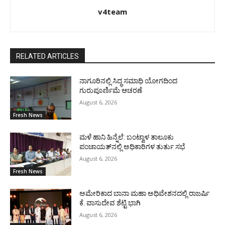
v4team
RELATED ARTICLES
ನಾಗೂರಿನಲ್ಲಿ ಸಿದ್ಧ ಸಮಾಧಿ ಯೋಗದಿಂದ
ಗುರುಪೂರ್ಣಿಮೆ ಆಚರಣೆ
August 6, 2026
Fresh News
ಮಳೆ ಹಾನಿ ಹಿನ್ನೆಲೆ: ಬಂಟ್ವಾಳ ತಾಲೂಕು
ಪಂಚಾಯತ್‌ನಲ್ಲಿ ಅಧಿಕಾರಿಗಳ ತುರ್ತು ಸಭೆ
August 6, 2026
Fresh News
ಅಮೇರಿಕಾದ ಬಾನಾ ಮಹಾ ಅಧಿವೇಶನದಲ್ಲಿ ರಾಜರ್ಷಿ
ಕೆ. ವಾಸುದೇವ ಶೆಟ್ಟಿ ಭಾಗಿ
August 6, 2026