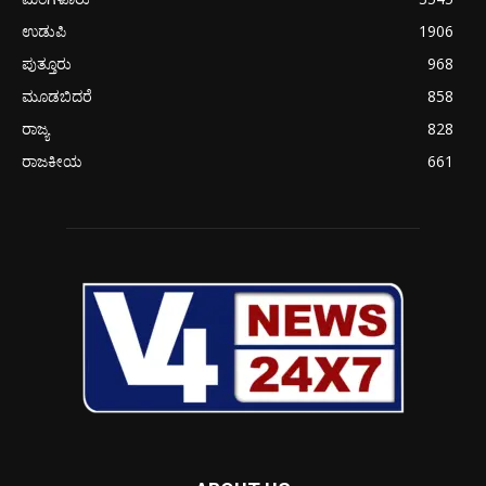
ಉಡುಪಿ
1906
ಪುತ್ತೂರು
968
ಮೂಡಬಿದರೆ
858
ರಾಜ್ಯ
828
ರಾಜಕೀಯ
661