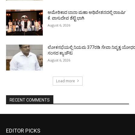
ಅಮೇರಿಕಾದ ಬಾನಾ ಮಹಾ ಅಧಿವೇಶನದಲ್ಲಿ ರಾಜರ್ಷಿ
ಕೆ. ವಾಸುದೇವ ಶೆಟ್ಟಿ ಭಾಗಿ
August 6, 2026
ಲೋಕಸಭೆಯಲ್ಲಿ ನಿಯಮ 377ರಡಿ ಸೇವಾ ನಿವೃತ್ತ ಯೋಧರ ಪ
ಸಂಸದ ಕ್ಯಾ.ಚೌಟ
August 6, 2026
Load more
RECENT COMMENTS
EDITOR PICKS