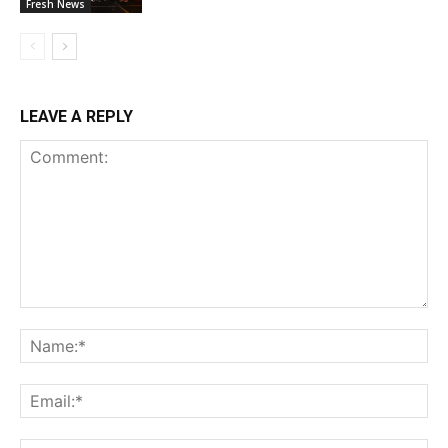
Fresh News
LEAVE A REPLY
Comment:
Na
Ema