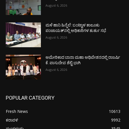
August 6, 2026
ಮಳೆ ಹಾನಿ ಹಿನ್ನೆಲೆ: ಬಂಟ್ವಾಳ ತಾಲೂಕು
ಪಂಚಾಯತ್‌ನಲ್ಲಿ ಅಧಿಕಾರಿಗಳ ತುರ್ತು ಸಭೆ
August 6, 2026
ಅಮೇರಿಕಾದ ಬಾನಾ ಮಹಾ ಅಧಿವೇಶನದಲ್ಲಿ ರಾಜರ್ಷಿ
ಕೆ. ವಾಸುದೇವ ಶೆಟ್ಟಿ ಭಾಗಿ
August 6, 2026
POPULAR CATEGORY
Fresh News
10613
ಕರಾವಳಿ
9992
ಮಂಗಳೂರು
3545