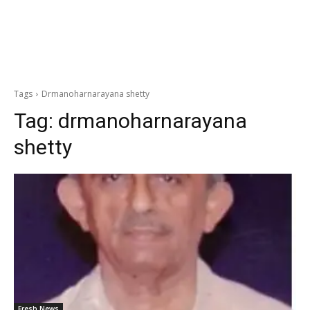
Tags
Drmanoharnarayana shetty
Tag:
drmanoharnarayana
shetty
Fresh News