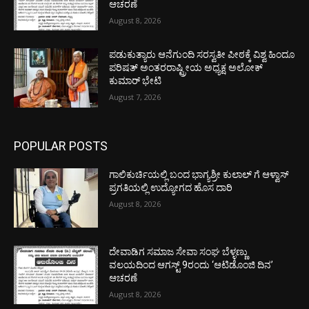
ಆಚರಣೆ
August 8, 2026
ಪಡುಕುತ್ಯಾರು ಆನೆಗುಂದಿ ಸರಸ್ವತೀ ಪೀಠಕ್ಕೆ ವಿಶ್ವ ಹಿಂದೂ
ಪರಿಷತ್ ಅಂತರರಾಷ್ಟ್ರೀಯ ಅಧ್ಯಕ್ಷ ಅಲೋಕ್
ಕುಮಾರ್ ಭೇಟಿ
August 7, 2026
POPULAR POSTS
ಗಾಲಿಕುರ್ಚಿಯಲ್ಲಿ ಬಂದ ಭಾಗ್ಯಶ್ರೀ ಕುಲಾಲ್ ಗೆ ಆಳ್ವಾಸ್
ಪ್ರಗತಿಯಲ್ಲಿ ಉದ್ಯೋಗದ ಹೊಸ ದಾರಿ
August 8, 2026
ದೇವಾಡಿಗ ಸಮಾಜ ಸೇವಾ ಸಂಘ ಬೆಳ್ಳಣ್ಣು
ವಲಯದಿಂದ ಆಗಸ್ಟ್ 9ರಂದು ‘ಆಟಿಡೊಂಜಿ ದಿನ’
ಆಚರಣೆ
August 8, 2026