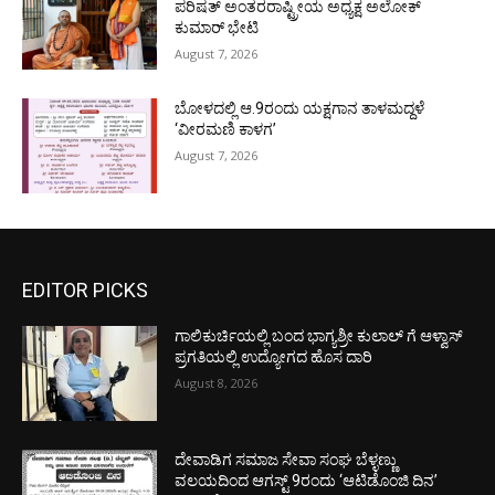
ಪರಿಷತ್ ಅಂತರರಾಷ್ಟ್ರೀಯ ಅಧ್ಯಕ್ಷ ಅಲೋಕ್
ಕುಮಾರ್ ಭೇಟಿ
August 7, 2026
ಬೋಳದಲ್ಲಿ ಆ.9ರಂದು ಯಕ್ಷಗಾನ ತಾಳಮದ್ದಳೆ
‘ವೀರಮಣಿ ಕಾಳಗ’
August 7, 2026
EDITOR PICKS
ಗಾಲಿಕುರ್ಚಿಯಲ್ಲಿ ಬಂದ ಭಾಗ್ಯಶ್ರೀ ಕುಲಾಲ್ ಗೆ ಆಳ್ವಾಸ್
ಪ್ರಗತಿಯಲ್ಲಿ ಉದ್ಯೋಗದ ಹೊಸ ದಾರಿ
August 8, 2026
ದೇವಾಡಿಗ ಸಮಾಜ ಸೇವಾ ಸಂಘ ಬೆಳ್ಳಣ್ಣು
ವಲಯದಿಂದ ಆಗಸ್ಟ್ 9ರಂದು ‘ಆಟಿಡೊಂಜಿ ದಿನ’