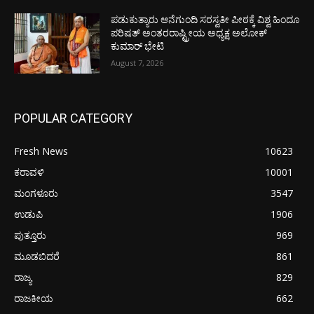
ಪಡುಕುತ್ಯಾರು ಆನೆಗುಂದಿ ಸರಸ್ವತೀ ಪೀಠಕ್ಕೆ ವಿಶ್ವ ಹಿಂದೂ
ಪರಿಷತ್ ಅಂತರರಾಷ್ಟ್ರೀಯ ಅಧ್ಯಕ್ಷ ಅಲೋಕ್
ಕುಮಾರ್ ಭೇಟಿ
August 7, 2026
POPULAR CATEGORY
Fresh News
10623
ಕರಾವಳಿ
10001
ಮಂಗಳೂರು
3547
ಉಡುಪಿ
1906
ಪುತ್ತೂರು
969
ಮೂಡಬಿದರೆ
861
ರಾಜ್ಯ
829
ರಾಜಕೀಯ
662