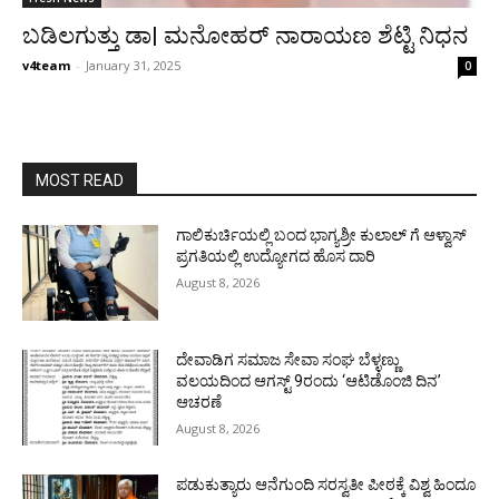
ಬಡಿಲಗುತ್ತು ಡಾ| ಮನೋಹರ್ ನಾರಾಯಣ ಶೆಟ್ಟಿ ನಿಧನ
v4team
-
January 31, 2025
0
MOST READ
ಗಾಲಿಕುರ್ಚಿಯಲ್ಲಿ ಬಂದ ಭಾಗ್ಯಶ್ರೀ ಕುಲಾಲ್ ಗೆ ಆಳ್ವಾಸ್
ಪ್ರಗತಿಯಲ್ಲಿ ಉದ್ಯೋಗದ ಹೊಸ ದಾರಿ
August 8, 2026
ದೇವಾಡಿಗ ಸಮಾಜ ಸೇವಾ ಸಂಘ ಬೆಳ್ಳಣ್ಣು
ವಲಯದಿಂದ ಆಗಸ್ಟ್ 9ರಂದು ‘ಆಟಿಡೊಂಜಿ ದಿನ’
ಆಚರಣೆ
August 8, 2026
ಪಡುಕುತ್ಯಾರು ಆನೆಗುಂದಿ ಸರಸ್ವತೀ ಪೀಠಕ್ಕೆ ವಿಶ್ವ ಹಿಂದೂ