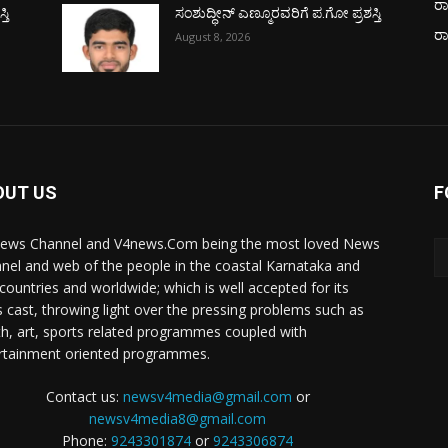
ರಾ
ತಿ
ಸಂಶುದ್ಧೀನ್ ಎಣ್ಮೂರವರಿಗೆ ಪ.ಗೋ ಪ್ರಶಸ್ತಿ
ರ
August 8, 2026
OUT US
F
ews Channel and V4news.Com being the most loved News
nel and web of the people in the coastal Karnataka and
 countries and worldwide; which is well accepted for its
 cast, throwing light over the pressing problems such as
th, art, sports related programmes coupled with
rtainment oriented programmes.
Contact us:
newsv4media@gmail.com
or
newsv4media8@gmail.com
Phone:
9243301874
or
9243306874