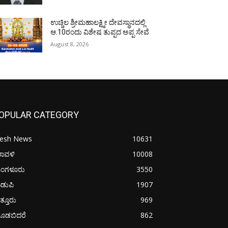
ಉಚ್ಚಿಲ ಶ್ರೀಮಹಾಲಕ್ಷ್ಮೀ ದೇವಸ್ಥಾನದಲ್ಲಿ
ಆ.10ರಂದು ವಿಶೇಷ ತುಪ್ಪದ ಅಪ್ಪ ಸೇವೆ
August 8, 2026
OPULAR CATEGORY
resh News
10631
ರಾವಳಿ
10008
ಂಗಳೂರು
3550
ಡುಪಿ
1907
ತ್ತೂರು
969
ೂಡಬಿದರೆ
862