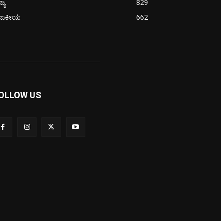
ಜ್ಯ
829
ಾಜಕೀಯ
662
OLLOW US