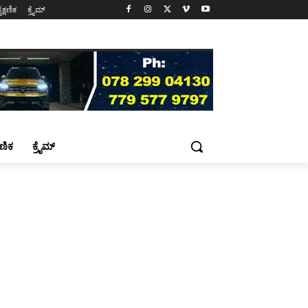
ೈಕ್ಷಣಿಕ
ಕ್ರೈಮ್
್ಷಣಿಕ
ಕ್ರೈಮ್