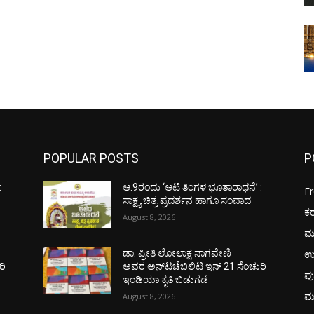
POPULAR POSTS
P
:
ಆ.9ರಂದು ‘ಆಟಿ ತಿಂಗಳ ಭೂತಾರಾಧನೆ’ :
F
ಸಾಕ್ಷ್ಯ ಚಿತ್ರ ಪ್ರದರ್ಶನ ಹಾಗೂ ಸಂವಾದ
ಕ
August 8, 2026
ಮ
ಉ
ಡಾ. ಪ್ರೀತಿ ಲೋಲಾಕ್ಷ ನಾಗವೇಣಿ
ರಿ
ಅವರ ಅನ್‌ಟಚೆಬಿಲಿಟಿ ಇನ್ 21 ಸೆಂಚುರಿ
ಪು
ಇಂಡಿಯಾ ಕೃತಿ ಬಿಡುಗಡೆ
ಮ
August 8, 2026