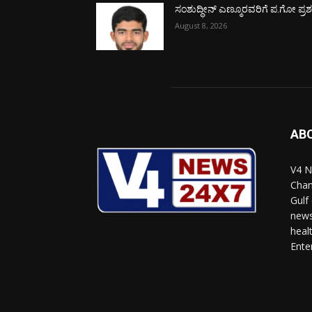
ಸಂಶುದ್ಧೀನ್ ಎಣ್ಮೂರವರಿಗೆ ಪ.ಗೋ ಪ್ರಶಸ್
August 8, 2026
AB
V4 N
Chan
Gulf
news
heal
Ente