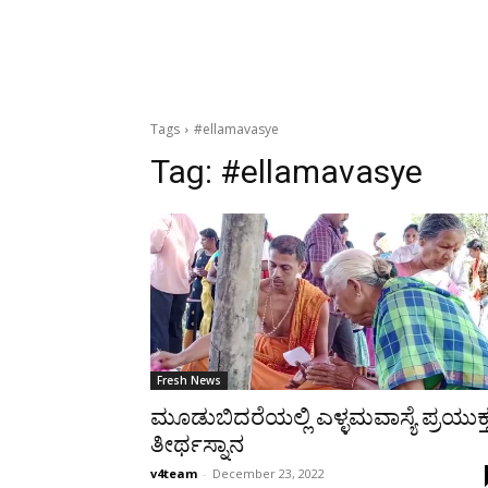
Tags
#ellamavasye
Tag:
#ellamavasye
Fresh News
ಮೂಡುಬಿದರೆಯಲ್ಲಿ ಎಳ್ಳಮವಾಸ್ಯೆ ಪ್ರಯುಕ್
ತೀರ್ಥಸ್ನಾನ
v4team
-
December 23, 2022