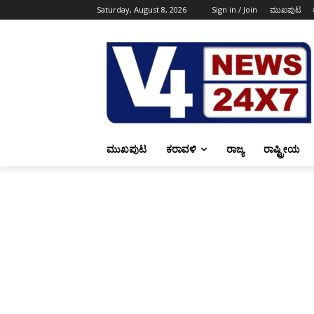
Saturday, August 8, 2026
Sign in / Join
ಮುಖಪುಟ
ಮುಖಪುಟ
ಕರಾವಳಿ
ರಾಜ್ಯ
ರಾಷ್ಟ್ರೀಯ