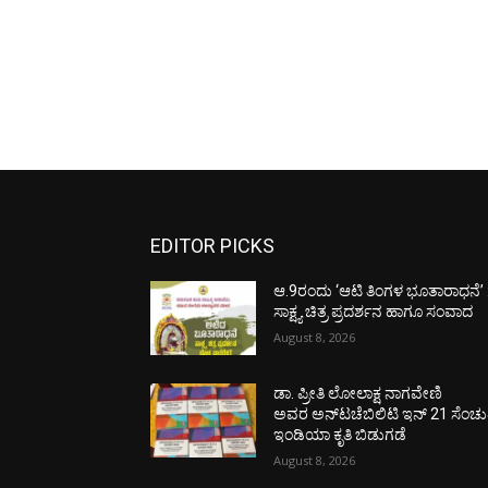
EDITOR PICKS
ಆ.9ರಂದು ‘ಆಟಿ ತಿಂಗಳ ಭೂತಾರಾಧನೆ’ 
ಸಾಕ್ಷ್ಯ ಚಿತ್ರ ಪ್ರದರ್ಶನ ಹಾಗೂ ಸಂವಾದ
August 8, 2026
ಡಾ. ಪ್ರೀತಿ ಲೋಲಾಕ್ಷ ನಾಗವೇಣಿ
ಅವರ ಅನ್‌ಟಚೆಬಿಲಿಟಿ ಇನ್ 21 ಸೆಂಚು
ಇಂಡಿಯಾ ಕೃತಿ ಬಿಡುಗಡೆ
August 8, 2026