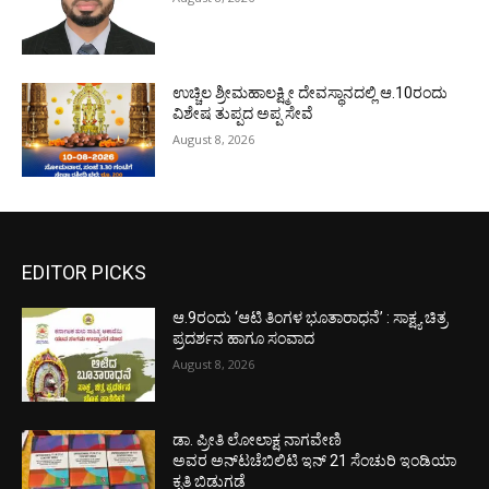
ಉಚ್ಚಿಲ ಶ್ರೀಮಹಾಲಕ್ಷ್ಮೀ ದೇವಸ್ಥಾನದಲ್ಲಿ ಆ.10ರಂದು
ವಿಶೇಷ ತುಪ್ಪದ ಅಪ್ಪ ಸೇವೆ
August 8, 2026
EDITOR PICKS
ಆ.9ರಂದು ‘ಆಟಿ ತಿಂಗಳ ಭೂತಾರಾಧನೆ’ : ಸಾಕ್ಷ್ಯ ಚಿತ್ರ
ಪ್ರದರ್ಶನ ಹಾಗೂ ಸಂವಾದ
August 8, 2026
ಡಾ. ಪ್ರೀತಿ ಲೋಲಾಕ್ಷ ನಾಗವೇಣಿ
ಅವರ ಅನ್‌ಟಚೆಬಿಲಿಟಿ ಇನ್ 21 ಸೆಂಚುರಿ ಇಂಡಿಯಾ
ಕೃತಿ ಬಿಡುಗಡೆ