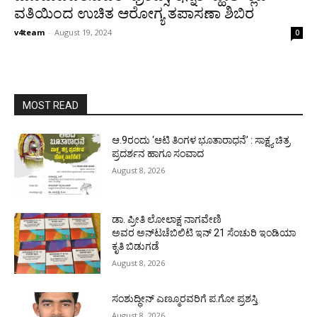
ವತಿಯಿಂದ ಉಚಿತ ಆರೋಗ್ಯ ತಪಾಸಣಾ ಶಿಬಿರ
v4team
-
August 19, 2024
0
MOST READ
ಆ.9ರಂದು ‘ಆಟಿ ತಿಂಗಳ ಭೂತಾರಾಧನೆ’ : ಸಾಕ್ಷ್ಯ ಚಿತ್ರ
ಪ್ರದರ್ಶನ ಹಾಗೂ ಸಂವಾದ
August 8, 2026
ಡಾ. ಪ್ರೀತಿ ಲೋಲಾಕ್ಷ ನಾಗವೇಣಿ
ಅವರ ಅನ್‌ಟಚೆಬಿಲಿಟಿ ಇನ್ 21 ಸೆಂಚುರಿ ಇಂಡಿಯಾ
ಕೃತಿ ಬಿಡುಗಡೆ
August 8, 2026
ಸಂಶುದ್ಧೀನ್ ಎಣ್ಮೂರವರಿಗೆ ಪ.ಗೋ ಪ್ರಶಸ್ತಿ
August 8, 2026