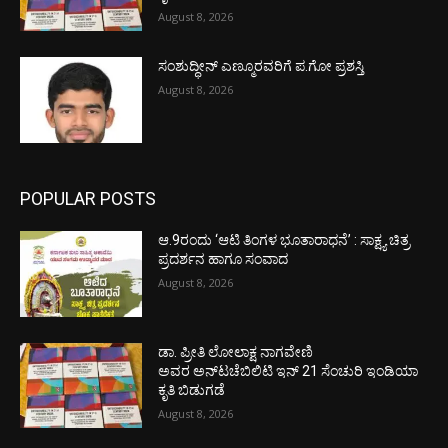
August 8, 2026
ಸಂಶುದ್ಧೀನ್ ಎಣ್ಮೂರವರಿಗೆ ಪ.ಗೋ ಪ್ರಶಸ್ತಿ
August 8, 2026
POPULAR POSTS
ಆ.9ರಂದು ‘ಆಟಿ ತಿಂಗಳ ಭೂತಾರಾಧನೆ’ : ಸಾಕ್ಷ್ಯ ಚಿತ್ರ
ಪ್ರದರ್ಶನ ಹಾಗೂ ಸಂವಾದ
August 8, 2026
ಡಾ. ಪ್ರೀತಿ ಲೋಲಾಕ್ಷ ನಾಗವೇಣಿ
ಅವರ ಅನ್‌ಟಚೆಬಿಲಿಟಿ ಇನ್ 21 ಸೆಂಚುರಿ ಇಂಡಿಯಾ
ಕೃತಿ ಬಿಡುಗಡೆ
August 8, 2026