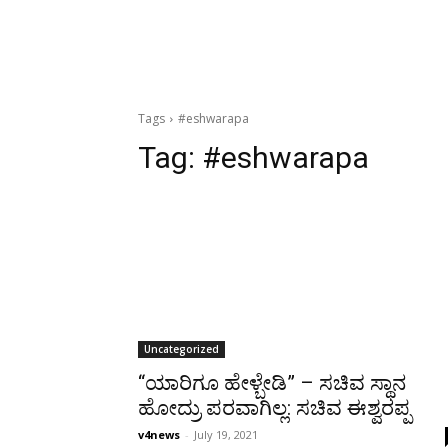
Tags
#eshwarapa
Tag:
#eshwarapa
Uncategorized
“ಯಾರಿಗೂ ಹೇಳ್ಬೇಡಿ” – ಸಚಿವ ಸ್ಥಾನ
ಹೋದ್ರು ಪರವಾಗಿಲ್ಲ: ಸಚಿವ ಈಶ್ವರಪ್ಪ
v4news
-
July 19, 2021