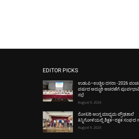
EDITOR PICKS
ಉಡುಪಿ–ಉಚ್ಚಿಲ ದಸರಾ -2026 ಪಂ
ವರ್ಷದ ಅದ್ಧೂರಿ ಆಚರಣೆಗೆ ಪೂರ್ವಭಾವ
ಸಭೆ
August 9, 2026
ರೋಟರಿ ಆಂಗ್ಲ ಮಾಧ್ಯಮ ಪ್ರೌಢಶಾಲೆ
ಕಿನ್ನಿಗೋಳಿಯಲ್ಲಿ ಶಿಕ್ಷಕ–ರಕ್ಷಕ ಸಂಘದ 
August 9, 2026