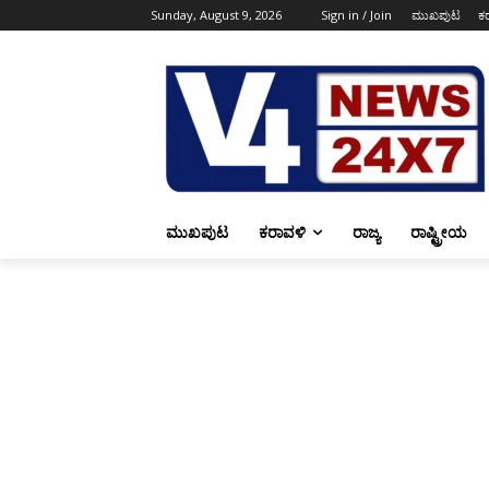
Sunday, August 9, 2026
Sign in / Join
ಮುಖಪುಟ
ಕ
ಮುಖಪುಟ
ಕರಾವಳಿ
ರಾಜ್ಯ
ರಾಷ್ಟ್ರೀಯ