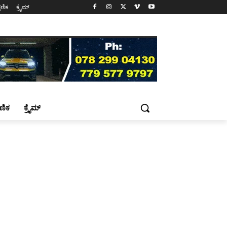
್ಷಣಿಕ
ಕ್ರೈಮ್
್ಷಣಿಕ
ಕ್ರೈಮ್