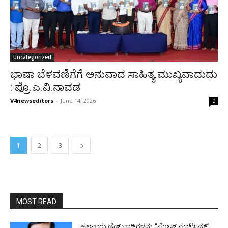
Uncategorized
ಭಾಷಾ ಬೆಳವಣಿಗೆಗೆ ಅನುವಾದ ಸಾಹಿತ್ಯ ಮುಖ್ಯವಾದುದು
: ಪ್ರೊ.ಎ.ವಿ.ನಾವಡ
V4newseditors
-
June 14, 2026
0
1
2
3
MOST READ
ಹಲವಾರು ಡೆಡ್ ಬಾಡಿಗಳನ್ನು “ಪೋಸ್ಟ್ ಮಾರ್ಟಮ್”