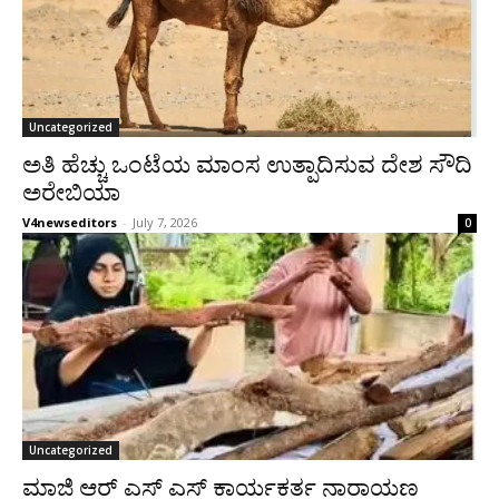
Uncategorized
ಅತಿ ಹೆಚ್ಚು ಒಂಟೆಯ ಮಾಂಸ ಉತ್ಪಾದಿಸುವ ದೇಶ ಸೌದಿ
ಅರೇಬಿಯಾ
V4newseditors
-
July 7, 2026
0
Uncategorized
ಮಾಜಿ ಆರ್ ಎಸ್ ಎಸ್ ಕಾರ್ಯಕರ್ತ ನಾರಾಯಣ