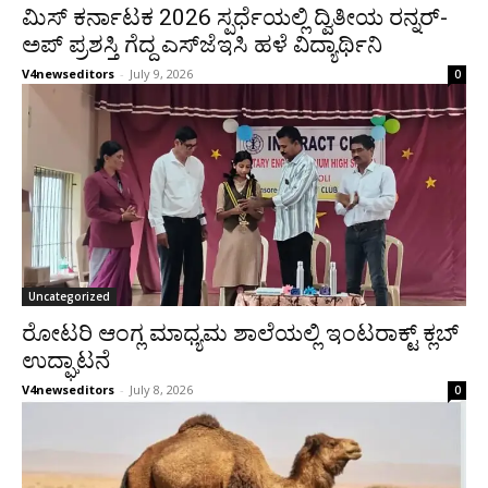
ಮಿಸ್ ಕರ್ನಾಟಕ 2026 ಸ್ಪರ್ಧೆಯಲ್ಲಿ ದ್ವಿತೀಯ ರನ್ನರ್-
ಅಪ್ ಪ್ರಶಸ್ತಿ ಗೆದ್ದ ಎಸ್‌ಜೆಇಸಿ ಹಳೆ ವಿದ್ಯಾರ್ಥಿನಿ
V4newseditors
-
July 9, 2026
0
Uncategorized
ರೋಟರಿ ಆಂಗ್ಲ ಮಾಧ್ಯಮ ಶಾಲೆಯಲ್ಲಿ ಇಂಟರಾಕ್ಟ್ ಕ್ಲಬ್
ಉದ್ಘಾಟನೆ
V4newseditors
-
July 8, 2026
0