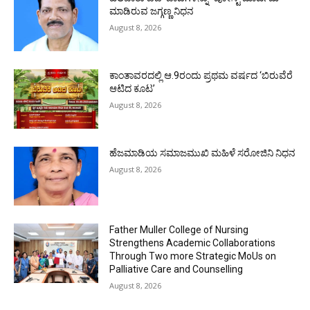
ಮಾಡಿರುವ ಜಗ್ಗಣ್ಣ ನಿಧನ
August 8, 2026
ಕಾಂತಾವರದಲ್ಲಿ ಆ.9ರಂದು ಪ್ರಥಮ ವರ್ಷದ ‘ಬಿರುವೆರೆ
ಆಟಿದ ಕೂಟ’
August 8, 2026
ಹೆಜಮಾಡಿಯ ಸಮಾಜಮುಖಿ ಮಹಿಳೆ ಸರೋಜಿನಿ ನಿಧನ
August 8, 2026
Father Muller College of Nursing
Strengthens Academic Collaborations
Through Two more Strategic MoUs on
Palliative Care and Counselling
August 8, 2026