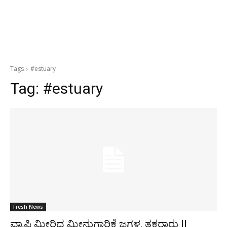
Tags
#estuary
Tag:
#estuary
Fresh News
ವ್ಯಾಪ್ತಿ ಮೀರಿದ ಮೀನುಗಾರಿಕೆ ಜಗಳ, ತಕರಾರು ||