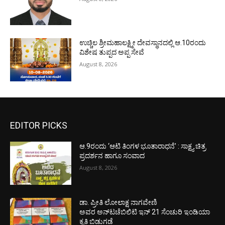
ಉಚ್ಚಿಲ ಶ್ರೀಮಹಾಲಕ್ಷ್ಮೀ ದೇವಸ್ಥಾನದಲ್ಲಿ ಆ.10ರಂದು
ವಿಶೇಷ ತುಪ್ಪದ ಅಪ್ಪ ಸೇವೆ
August 8, 2026
EDITOR PICKS
ಆ.9ರಂದು ‘ಆಟಿ ತಿಂಗಳ ಭೂತಾರಾಧನೆ’ : ಸಾಕ್ಷ್ಯ ಚಿತ್ರ
ಪ್ರದರ್ಶನ ಹಾಗೂ ಸಂವಾದ
August 8, 2026
ಡಾ. ಪ್ರೀತಿ ಲೋಲಾಕ್ಷ ನಾಗವೇಣಿ
ಅವರ ಅನ್‌ಟಚೆಬಿಲಿಟಿ ಇನ್ 21 ಸೆಂಚುರಿ ಇಂಡಿಯಾ
ಕೃತಿ ಬಿಡುಗಡೆ