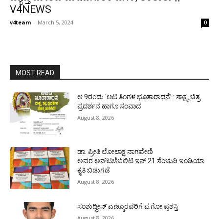
V4NEWS
v4team
-
March 5, 2024
0
MOST READ
ಆ.9ರಂದು ‘ಆಟಿ ತಿಂಗಳ ಭೂತಾರಾಧನೆ’ : ಸಾಕ್ಷ್ಯ ಚಿತ್ರ
ಪ್ರದರ್ಶನ ಹಾಗೂ ಸಂವಾದ
August 8, 2026
ಡಾ. ಪ್ರೀತಿ ಲೋಲಾಕ್ಷ ನಾಗವೇಣಿ
ಅವರ ಅನ್‌ಟಚೆಬಿಲಿಟಿ ಇನ್ 21 ಸೆಂಚುರಿ ಇಂಡಿಯಾ
ಕೃತಿ ಬಿಡುಗಡೆ
August 8, 2026
ಸಂಶುದ್ಧೀನ್ ಎಣ್ಮೂರವರಿಗೆ ಪ.ಗೋ ಪ್ರಶಸ್ತಿ
August 8, 2026