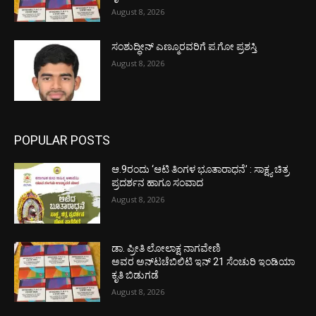
August 8, 2026
ಸಂಶುದ್ಧೀನ್ ಎಣ್ಮೂರವರಿಗೆ ಪ.ಗೋ ಪ್ರಶಸ್ತಿ
August 8, 2026
POPULAR POSTS
ಆ.9ರಂದು ‘ಆಟಿ ತಿಂಗಳ ಭೂತಾರಾಧನೆ’ : ಸಾಕ್ಷ್ಯ ಚಿತ್ರ
ಪ್ರದರ್ಶನ ಹಾಗೂ ಸಂವಾದ
August 8, 2026
ಡಾ. ಪ್ರೀತಿ ಲೋಲಾಕ್ಷ ನಾಗವೇಣಿ
ಅವರ ಅನ್‌ಟಚೆಬಿಲಿಟಿ ಇನ್ 21 ಸೆಂಚುರಿ ಇಂಡಿಯಾ
ಕೃತಿ ಬಿಡುಗಡೆ
August 8, 2026