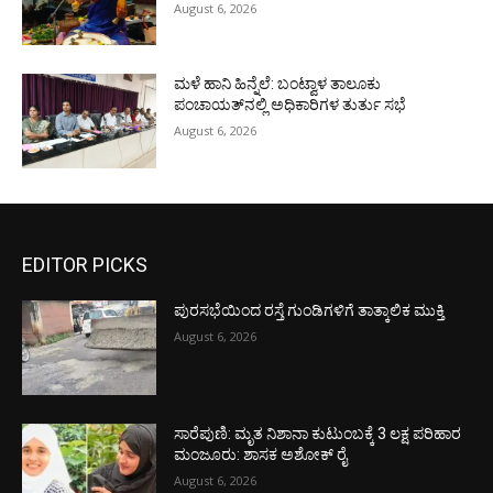
August 6, 2026
ಮಳೆ ಹಾನಿ ಹಿನ್ನೆಲೆ: ಬಂಟ್ವಾಳ ತಾಲೂಕು
ಪಂಚಾಯತ್‌ನಲ್ಲಿ ಅಧಿಕಾರಿಗಳ ತುರ್ತು ಸಭೆ
August 6, 2026
EDITOR PICKS
ಪುರಸಭೆಯಿಂದ ರಸ್ತೆ ಗುಂಡಿಗಳಿಗೆ ತಾತ್ಕಾಲಿಕ ಮುಕ್ತಿ
August 6, 2026
ಸಾರೆಪುಣಿ: ಮೃತ ನಿಶಾನಾ ಕುಟುಂಬಕ್ಕೆ 3 ಲಕ್ಷ ಪರಿಹಾರ
ಮಂಜೂರು: ಶಾಸಕ ಅಶೋಕ್ ರೈ
August 6, 2026