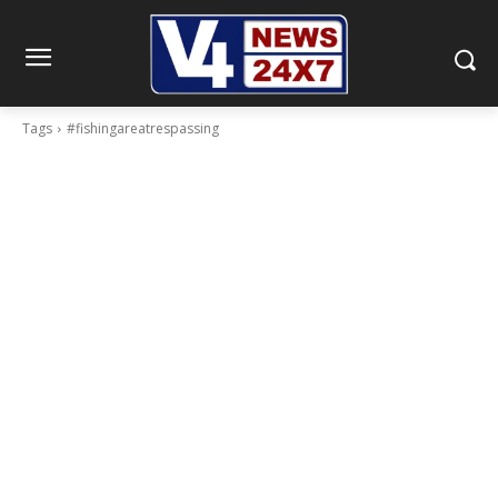
Tags
#fishingareatrespassing