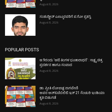
August 8, 2026
ಸಂಶುದ್ಧೀನ್ ಎಣ್ಮೂರವರಿಗೆ ಪ.ಗೋ ಪ್ರಶಸ್ತಿ
August 8, 2026
POPULAR POSTS
ಆ.9ರಂದು ‘ಆಟಿ ತಿಂಗಳ ಭೂತಾರಾಧನೆ’ : ಸಾಕ್ಷ್ಯ ಚಿತ್ರ
ಪ್ರದರ್ಶನ ಹಾಗೂ ಸಂವಾದ
August 8, 2026
ಡಾ. ಪ್ರೀತಿ ಲೋಲಾಕ್ಷ ನಾಗವೇಣಿ
ಅವರ ಅನ್‌ಟಚೆಬಿಲಿಟಿ ಇನ್ 21 ಸೆಂಚುರಿ ಇಂಡಿಯಾ
ಕೃತಿ ಬಿಡುಗಡೆ
August 8, 2026