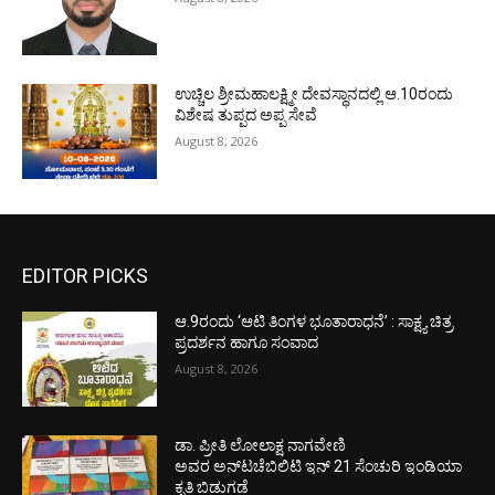
ಉಚ್ಚಿಲ ಶ್ರೀಮಹಾಲಕ್ಷ್ಮೀ ದೇವಸ್ಥಾನದಲ್ಲಿ ಆ.10ರಂದು
ವಿಶೇಷ ತುಪ್ಪದ ಅಪ್ಪ ಸೇವೆ
August 8, 2026
EDITOR PICKS
ಆ.9ರಂದು ‘ಆಟಿ ತಿಂಗಳ ಭೂತಾರಾಧನೆ’ : ಸಾಕ್ಷ್ಯ ಚಿತ್ರ
ಪ್ರದರ್ಶನ ಹಾಗೂ ಸಂವಾದ
August 8, 2026
ಡಾ. ಪ್ರೀತಿ ಲೋಲಾಕ್ಷ ನಾಗವೇಣಿ
ಅವರ ಅನ್‌ಟಚೆಬಿಲಿಟಿ ಇನ್ 21 ಸೆಂಚುರಿ ಇಂಡಿಯಾ
ಕೃತಿ ಬಿಡುಗಡೆ