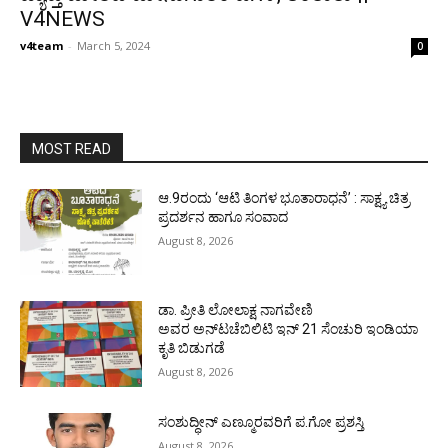
V4NEWS
v4team
-
March 5, 2024
0
MOST READ
ಆ.9ರಂದು ‘ಆಟಿ ತಿಂಗಳ ಭೂತಾರಾಧನೆ’ : ಸಾಕ್ಷ್ಯ ಚಿತ್ರ
ಪ್ರದರ್ಶನ ಹಾಗೂ ಸಂವಾದ
August 8, 2026
ಡಾ. ಪ್ರೀತಿ ಲೋಲಾಕ್ಷ ನಾಗವೇಣಿ
ಅವರ ಅನ್‌ಟಚೆಬಿಲಿಟಿ ಇನ್ 21 ಸೆಂಚುರಿ ಇಂಡಿಯಾ
ಕೃತಿ ಬಿಡುಗಡೆ
August 8, 2026
ಸಂಶುದ್ಧೀನ್ ಎಣ್ಮೂರವರಿಗೆ ಪ.ಗೋ ಪ್ರಶಸ್ತಿ
August 8, 2026