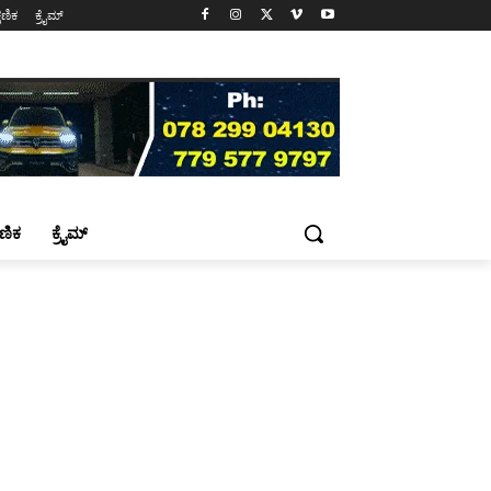
್ಷಣಿಕ
ಕ್ರೈಮ್
್ಷಣಿಕ
ಕ್ರೈಮ್