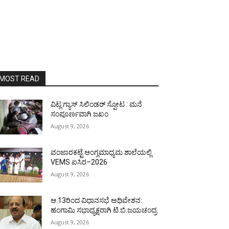
MOST READ
ವಿಟ್ಲ:ಗ್ಯಾಸ್ ಸಿಲಿಂಡರ್ ಸ್ಪೋಟ : ಮನೆ
ಸಂಪೂರ್ಣವಾಗಿ ಜಖಂ
August 9, 2026
ವಂಜಾರಕಟ್ಟೆ ಆಂಗ್ಲಮಾಧ್ಯಮ ಶಾಲೆಯಲ್ಲಿ
VEMS ಐಸಿರ–2026
August 9, 2026
ಆ.13ರಿಂದ ವಿಧಾನಸಭೆ ಅಧಿವೇಶನ:
ಹಂಗಾಮಿ ಸಭಾಧ್ಯಕ್ಷರಾಗಿ ಟಿ.ಬಿ.ಜಯಚಂದ್ರ
August 9, 2026