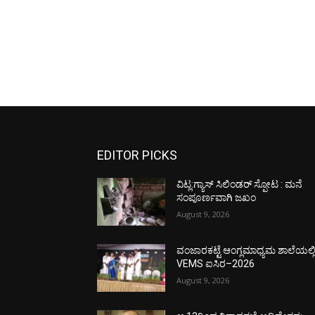
EDITOR PICKS
ವಿಟ್ಲ:ಗ್ಯಾಸ್ ಸಿಲಿಂಡರ್ ಸ್ಪೋಟ : ಮನೆ
ಸಂಪೂರ್ಣವಾಗಿ ಜಖಂ
August 9, 2026
ವಂಜಾರಕಟ್ಟೆ ಆಂಗ್ಲಮಾಧ್ಯಮ ಶಾಲೆಯಲ್ಲ
VEMS ಐಸಿರ–2026
August 9, 2026