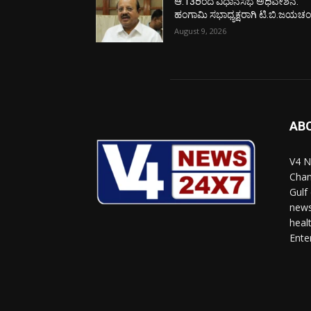
ಆ.13ರಿಂದ ವಿಧಾನಸಭೆ ಅಧಿವೇಶನ:
ಹಂಗಾಮಿ ಸಭಾಧ್ಯಕ್ಷರಾಗಿ ಟಿ.ಬಿ.ಜಯಚಂದ
August 9, 2026
AB
V4 N
Chan
Gulf
news
heal
Ente