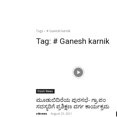
Tags
# Ganesh karnik
Tag:
# Ganesh karnik
Fresh News
ಮೂಡುಬಿದಿರೆಯ ಪುರಸಭೆ- ಗ್ರಾ.ಪಂ
ಸದಸ್ಯರಿಗೆ ಪ್ರಶಿಕ್ಷಣ ವರ್ಗ ಕಾರ್ಯಕ್ರಮ
v4news
-
August 25, 2021