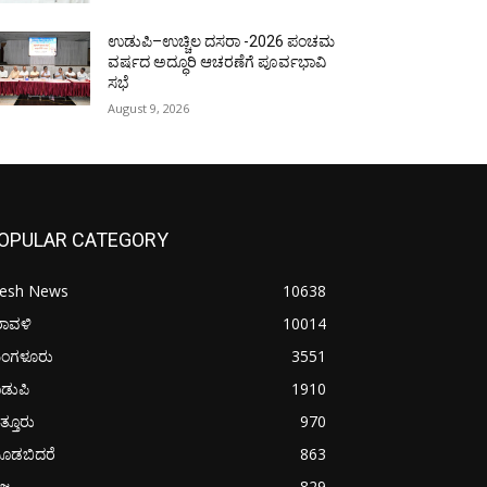
ಉಡುಪಿ–ಉಚ್ಚಿಲ ದಸರಾ -2026 ಪಂಚಮ
ವರ್ಷದ ಅದ್ಧೂರಿ ಆಚರಣೆಗೆ ಪೂರ್ವಭಾವಿ
ಸಭೆ
August 9, 2026
OPULAR CATEGORY
resh News
10638
ರಾವಳಿ
10014
ಂಗಳೂರು
3551
ಡುಪಿ
1910
ತ್ತೂರು
970
ೂಡಬಿದರೆ
863
ಜ್ಯ
829