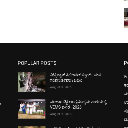
POPULAR POSTS
P
ವಿಟ್ಲ:ಗ್ಯಾಸ್ ಸಿಲಿಂಡರ್ ಸ್ಪೋಟ : ಮನೆ
F
ಸಂಪೂರ್ಣವಾಗಿ ಜಖಂ
ಕ
August 9, 2026
ಮ
ಉ
ಿ
ವಂಜಾರಕಟ್ಟೆ ಆಂಗ್ಲಮಾಧ್ಯಮ ಶಾಲೆಯಲ್ಲಿ
VEMS ಐಸಿರ–2026
ಪು
August 9, 2026
ಮ
ರಾ