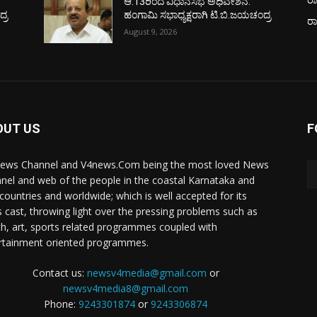
ಆ.13ರಿಂದ ವಿಧಾನಸಭೆ ಅಧಿವೇಶನ:
್ರ
ಹಂಗಾಮಿ ಸಭಾಧ್ಯಕ್ಷರಾಗಿ ಟಿ.ಬಿ.ಜಯಚಂದ್ರ
ರ
August 9, 2026
OUT US
F
ews Channel and V4news.Com being the most loved News
nel and web of the people in the coastal Karnataka and
 countries and worldwide; which is well accepted for its
 cast, throwing light over the pressing problems such as
th, art, sports related programmes coupled with
rtainment oriented programmes.
Contact us:
newsv4media@gmail.com
or
newsv4media8@gmail.com
Phone:
9243301874
or
9243306874