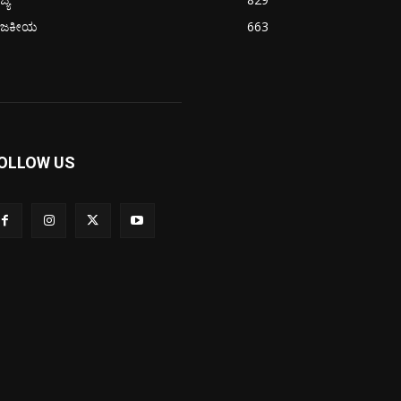
ಾಜಕೀಯ
663
OLLOW US