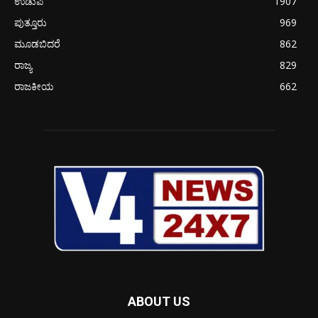
ಉಡುಪಿ
1907
ಪುತ್ತೂರು
969
ಮೂಡಬಿದರೆ
862
ರಾಜ್ಯ
829
ರಾಜಕೀಯ
662
ABOUT US