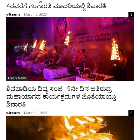
4ರವರೆಗೆ ಗಂಗಾರತಿ ಮಾದರಿಯಲ್ಲಿ ಶಿವಾರತಿ
v4team
-
March 3, 2023
0
Fresh News
ಶಿವಪಾಡಿಯ ದಿವ್ಯ ಸಂಜೆ : 9ನೇ ದಿನ ಅತಿರುದ್ರ
ಮಹಾಯಾಗದ ಕಾರ್ಯಕ್ರಮಗಳ ಜೊತೆಯಾಯ್ತು
ಶಿವಾರತಿ
v4team
-
March 2, 2023
0