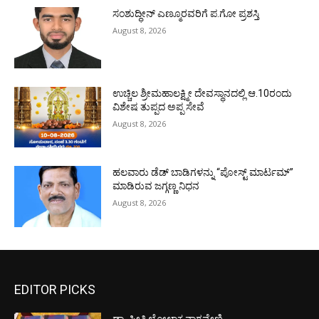
ಸಂಶುದ್ಧೀನ್ ಎಣ್ಮೂರವರಿಗೆ ಪ.ಗೋ ಪ್ರಶಸ್ತಿ
August 8, 2026
ಉಚ್ಚಿಲ ಶ್ರೀಮಹಾಲಕ್ಷ್ಮೀ ದೇವಸ್ಥಾನದಲ್ಲಿ ಆ.10ರಂದು
ವಿಶೇಷ ತುಪ್ಪದ ಅಪ್ಪ ಸೇವೆ
August 8, 2026
ಹಲವಾರು ಡೆಡ್ ಬಾಡಿಗಳನ್ನು “ಪೋಸ್ಟ್ ಮಾರ್ಟಮ್”
ಮಾಡಿರುವ ಜಗ್ಗಣ್ಣ ನಿಧನ
August 8, 2026
EDITOR PICKS