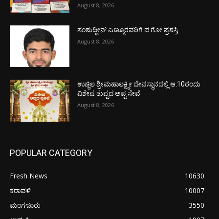
August 8, 2026
ಸಂಶುದ್ಧೀನ್ ಎಣ್ಮೂರವರಿಗೆ ಪ.ಗೋ ಪ್ರಶಸ್ತಿ
August 8, 2026
ಉಚ್ಚಿಲ ಶ್ರೀಮಹಾಲಕ್ಷ್ಮೀ ದೇವಸ್ಥಾನದಲ್ಲಿ ಆ.10ರಂದು
ವಿಶೇಷ ತುಪ್ಪದ ಅಪ್ಪ ಸೇವೆ
August 8, 2026
POPULAR CATEGORY
Fresh News
10630
ಕರಾವಳಿ
10007
ಮಂಗಳೂರು
3550