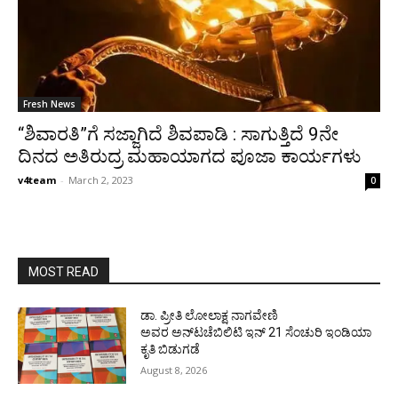
Fresh News
“ಶಿವಾರತಿ”ಗೆ ಸಜ್ಜಾಗಿದೆ ಶಿವಪಾಡಿ : ಸಾಗುತ್ತಿದೆ 9ನೇ
ದಿನದ ಅತಿರುದ್ರ ಮಹಾಯಾಗದ ಪೂಜಾ ಕಾರ್ಯಗಳು
v4team
-
March 2, 2023
0
MOST READ
ಡಾ. ಪ್ರೀತಿ ಲೋಲಾಕ್ಷ ನಾಗವೇಣಿ
ಅವರ ಅನ್‌ಟಚೆಬಿಲಿಟಿ ಇನ್ 21 ಸೆಂಚುರಿ ಇಂಡಿಯಾ
ಕೃತಿ ಬಿಡುಗಡೆ
August 8, 2026