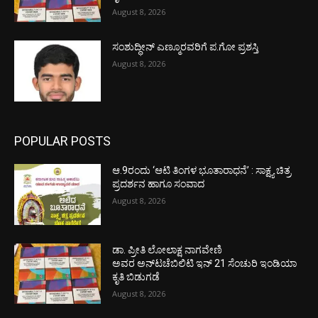
August 8, 2026
ಸಂಶುದ್ಧೀನ್ ಎಣ್ಮೂರವರಿಗೆ ಪ.ಗೋ ಪ್ರಶಸ್ತಿ
August 8, 2026
POPULAR POSTS
ಆ.9ರಂದು ‘ಆಟಿ ತಿಂಗಳ ಭೂತಾರಾಧನೆ’ : ಸಾಕ್ಷ್ಯ ಚಿತ್ರ
ಪ್ರದರ್ಶನ ಹಾಗೂ ಸಂವಾದ
August 8, 2026
ಡಾ. ಪ್ರೀತಿ ಲೋಲಾಕ್ಷ ನಾಗವೇಣಿ
ಅವರ ಅನ್‌ಟಚೆಬಿಲಿಟಿ ಇನ್ 21 ಸೆಂಚುರಿ ಇಂಡಿಯಾ
ಕೃತಿ ಬಿಡುಗಡೆ
August 8, 2026