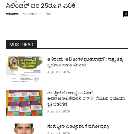
ಸಿಲಿಂಡರ್ ದರ 25ರೂ.ಗೆ ಏರಿಕೆ
v4news
-
September 1, 2021
0
MOST READ
ಆ.9ರಂದು ‘ಆಟಿ ತಿಂಗಳ ಭೂತಾರಾಧನೆ’ : ಸಾಕ್ಷ್ಯ ಚಿತ್ರ
ಪ್ರದರ್ಶನ ಹಾಗೂ ಸಂವಾದ
August 8, 2026
ಡಾ. ಪ್ರೀತಿ ಲೋಲಾಕ್ಷ ನಾಗವೇಣಿ
ಅವರ ಅನ್‌ಟಚೆಬಿಲಿಟಿ ಇನ್ 21 ಸೆಂಚುರಿ ಇಂಡಿಯಾ
ಕೃತಿ ಬಿಡುಗಡೆ
August 8, 2026
ಸಂಶುದ್ಧೀನ್ ಎಣ್ಮೂರವರಿಗೆ ಪ.ಗೋ ಪ್ರಶಸ್ತಿ
August 8, 2026