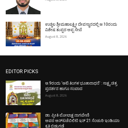
ಉಚ್ಚಿಲ ಶ್ರೀಮಹಾಲಕ್ಷ್ಮೀ ದೇವಸ್ಥಾನದಲ್ಲಿ ಆ.10ರಂದು
ವಿಶೇಷ ತುಪ್ಪದ ಅಪ್ಪ ಸೇವೆ
August 8, 2026
EDITOR PICKS
ಆ.9ರಂದು ‘ಆಟಿ ತಿಂಗಳ ಭೂತಾರಾಧನೆ’ : ಸಾಕ್ಷ್ಯ ಚಿತ್ರ
ಪ್ರದರ್ಶನ ಹಾಗೂ ಸಂವಾದ
August 8, 2026
ಡಾ. ಪ್ರೀತಿ ಲೋಲಾಕ್ಷ ನಾಗವೇಣಿ
ಅವರ ಅನ್‌ಟಚೆಬಿಲಿಟಿ ಇನ್ 21 ಸೆಂಚುರಿ ಇಂಡಿಯಾ
ಕೃತಿ ಬಿಡುಗಡೆ