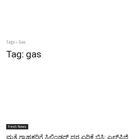
Tags
Gas
Tag:
gas
Fresh News
ಮತ್ತೆ ಗ್ರಾಹಕರಿಗೆ ಸಿಲಿಂಡರ್ ದರ ಏರಿಕೆ ಬಿಸಿ: ಎಲ್‌ಪಿಜಿ