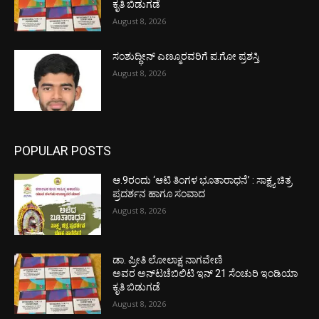
ಕೃತಿ ಬಿಡುಗಡೆ
August 8, 2026
ಸಂಶುದ್ಧೀನ್ ಎಣ್ಮೂರವರಿಗೆ ಪ.ಗೋ ಪ್ರಶಸ್ತಿ
August 8, 2026
POPULAR POSTS
ಆ.9ರಂದು ‘ಆಟಿ ತಿಂಗಳ ಭೂತಾರಾಧನೆ’ : ಸಾಕ್ಷ್ಯ ಚಿತ್ರ
ಪ್ರದರ್ಶನ ಹಾಗೂ ಸಂವಾದ
August 8, 2026
ಡಾ. ಪ್ರೀತಿ ಲೋಲಾಕ್ಷ ನಾಗವೇಣಿ
ಅವರ ಅನ್‌ಟಚೆಬಿಲಿಟಿ ಇನ್ 21 ಸೆಂಚುರಿ ಇಂಡಿಯಾ
ಕೃತಿ ಬಿಡುಗಡೆ
August 8, 2026