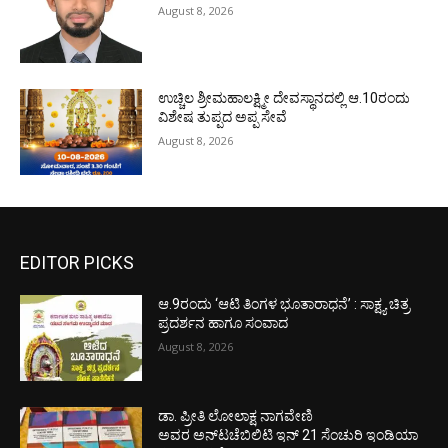
August 8, 2026
ಉಚ್ಚಿಲ ಶ್ರೀಮಹಾಲಕ್ಷ್ಮೀ ದೇವಸ್ಥಾನದಲ್ಲಿ ಆ.10ರಂದು
ವಿಶೇಷ ತುಪ್ಪದ ಅಪ್ಪ ಸೇವೆ
August 8, 2026
EDITOR PICKS
ಆ.9ರಂದು ‘ಆಟಿ ತಿಂಗಳ ಭೂತಾರಾಧನೆ’ : ಸಾಕ್ಷ್ಯ ಚಿತ್ರ
ಪ್ರದರ್ಶನ ಹಾಗೂ ಸಂವಾದ
August 8, 2026
ಡಾ. ಪ್ರೀತಿ ಲೋಲಾಕ್ಷ ನಾಗವೇಣಿ
ಅವರ ಅನ್‌ಟಚೆಬಿಲಿಟಿ ಇನ್ 21 ಸೆಂಚುರಿ ಇಂಡಿಯಾ