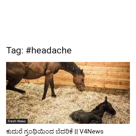
Tag:
#headache
Fresh News
ಕುದುರೆ ಗ್ರಂಥಿಯಿಂದ ಬೆದರಿಕೆ || V4News