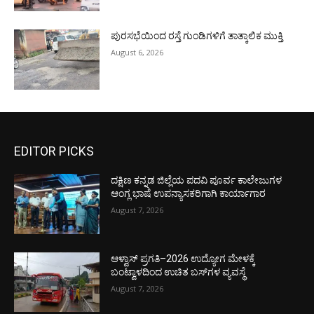
ಪುರಸಭೆಯಿಂದ ರಸ್ತೆ ಗುಂಡಿಗಳಿಗೆ ತಾತ್ಕಾಲಿಕ ಮುಕ್ತಿ
August 6, 2026
EDITOR PICKS
ದಕ್ಷಿಣ ಕನ್ನಡ ಜಿಲ್ಲೆಯ ಪದವಿ ಪೂರ್ವ ಕಾಲೇಜುಗಳ
ಆಂಗ್ಲ ಭಾಷೆ ಉಪನ್ಯಾಸಕರಿಗಾಗಿ ಕಾರ್ಯಾಗಾರ
August 7, 2026
ಆಳ್ವಾಸ್ ಪ್ರಗತಿ–2026 ಉದ್ಯೋಗ ಮೇಳಕ್ಕೆ
ಬಂಟ್ವಾಳದಿಂದ ಉಚಿತ ಬಸ್‌ಗಳ ವ್ಯವಸ್ಥೆ
August 7, 2026