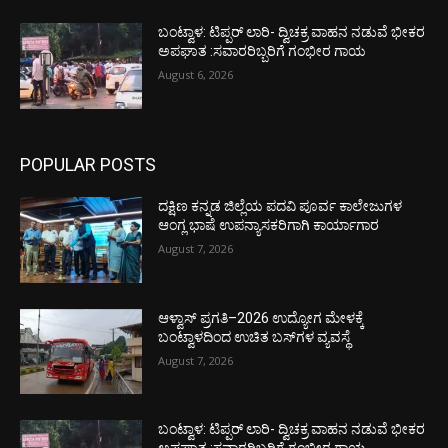
ಬಂಟ್ವಾಳ: ಟಿಪ್ಪರ್ ಲಾರಿ- ದ್ವಿಚಕ್ರ ವಾಹನ ನಡುವೆ ಭೀಕರ
ಅಪಘಾತ :ಸವಾರರಿಬ್ಬರಿಗೆ ಗಂಭೀರ ಗಾಯ
August 6, 2026
POPULAR POSTS
ದಕ್ಷಿಣ ಕನ್ನಡ ಜಿಲ್ಲೆಯ ಪದವಿ ಪೂರ್ವ ಕಾಲೇಜುಗಳ
ಆಂಗ್ಲ ಭಾಷೆ ಉಪನ್ಯಾಸಕರಿಗಾಗಿ ಕಾರ್ಯಾಗಾರ
August 7, 2026
ಆಳ್ವಾಸ್ ಪ್ರಗತಿ–2026 ಉದ್ಯೋಗ ಮೇಳಕ್ಕೆ
ಬಂಟ್ವಾಳದಿಂದ ಉಚಿತ ಬಸ್‌ಗಳ ವ್ಯವಸ್ಥೆ
August 7, 2026
ಬಂಟ್ವಾಳ: ಟಿಪ್ಪರ್ ಲಾರಿ- ದ್ವಿಚಕ್ರ ವಾಹನ ನಡುವೆ ಭೀಕರ