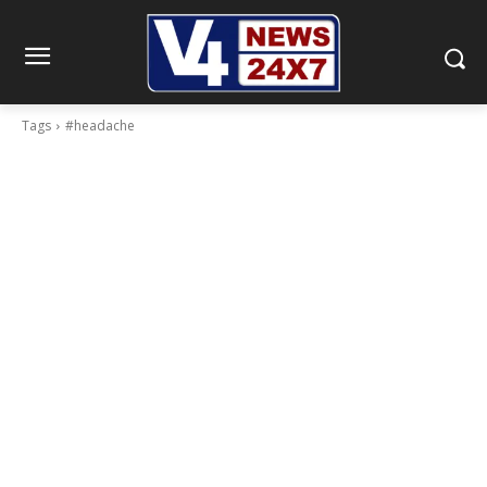
Tags
#headache