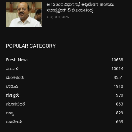
ಆ.13ರಿಂದ ವಿಧಾನಸಭೆ ಅಧಿವೇಶನ: ಹಂಗಾಮಿ
ಸಭಾಧ್ಯಕ್ಷರಾಗಿ ಟಿ.ಬಿ.ಜಯಚಂದ್ರ
August 9, 2026
POPULAR CATEGORY
Fresh News
10638
ಕರಾವಳಿ
10014
ಮಂಗಳೂರು
3551
ಉಡುಪಿ
1910
ಪುತ್ತೂರು
970
ಮೂಡಬಿದರೆ
863
ರಾಜ್ಯ
829
ರಾಜಕೀಯ
663