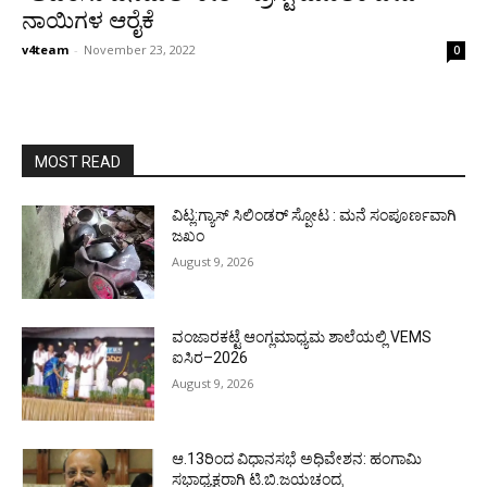
ನಾಯಿಗಳ ಆರೈಕೆ
v4team
-
November 23, 2022
0
MOST READ
ವಿಟ್ಲ:ಗ್ಯಾಸ್ ಸಿಲಿಂಡರ್ ಸ್ಪೋಟ : ಮನೆ ಸಂಪೂರ್ಣವಾಗಿ
ಜಖಂ
August 9, 2026
ವಂಜಾರಕಟ್ಟೆ ಆಂಗ್ಲಮಾಧ್ಯಮ ಶಾಲೆಯಲ್ಲಿ VEMS
ಐಸಿರ–2026
August 9, 2026
ಆ.13ರಿಂದ ವಿಧಾನಸಭೆ ಅಧಿವೇಶನ: ಹಂಗಾಮಿ
ಸಭಾಧ್ಯಕ್ಷರಾಗಿ ಟಿ.ಬಿ.ಜಯಚಂದ್ರ