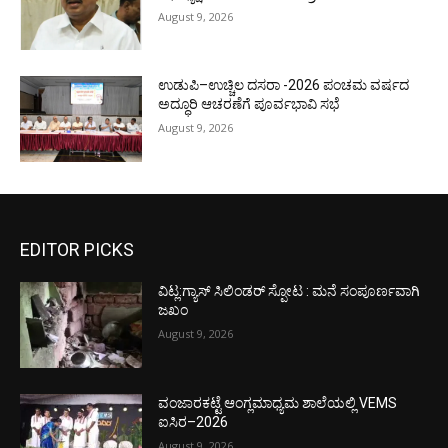
August 9, 2026
ಉಡುಪಿ–ಉಚ್ಚಿಲ ದಸರಾ -2026 ಪಂಚಮ ವರ್ಷದ
ಅದ್ಧೂರಿ ಆಚರಣೆಗೆ ಪೂರ್ವಭಾವಿ ಸಭೆ
August 9, 2026
EDITOR PICKS
ವಿಟ್ಲ:ಗ್ಯಾಸ್ ಸಿಲಿಂಡರ್ ಸ್ಪೋಟ : ಮನೆ ಸಂಪೂರ್ಣವಾಗಿ
ಜಖಂ
August 9, 2026
ವಂಜಾರಕಟ್ಟೆ ಆಂಗ್ಲಮಾಧ್ಯಮ ಶಾಲೆಯಲ್ಲಿ VEMS
ಐಸಿರ–2026
August 9, 2026