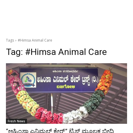
Tags
#Himsa Animal Care
Tag:
#Himsa Animal Care
Fresh News
“ಅಹಿಂಸಾ ಎನಿಮಲ್ ಕೇರ್” ಟ್ರಿಸ್ಟ್ ಮೂಲಕ ಬೀದಿ