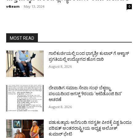
v4team
-
May 13, 2024
0
MOST READ
ಗಾಲಿಕುರ್ಚಿಯಲ್ಲಿ ಬಂದ ಭಾಗ್ಯಶ್ರೀ ಕುಲಾಲ್ ಗೆ ಆಳ್ವಾಸ್
ಪ್ರಗತಿಯಲ್ಲಿ ಉದ್ಯೋಗದ ಹೊಸ ದಾರಿ
August 8, 2026
ದೇವಾಡಿಗ ಸಮಾಜ ಸೇವಾ ಸಂಘ ಬೆಳ್ಳಣ್ಣು
ವಲಯದಿಂದ ಆಗಸ್ಟ್ 9ರಂದು ‘ಆಟಿಡೊಂಜಿ ದಿನ’
ಆಚರಣೆ
August 8, 2026
ಪಡುಕುತ್ಯಾರು ಆನೆಗುಂದಿ ಸರಸ್ವತೀ ಪೀಠಕ್ಕೆ ವಿಶ್ವ ಹಿಂದೂ
ಪರಿಷತ್ ಅಂತರರಾಷ್ಟ್ರೀಯ ಅಧ್ಯಕ್ಷ ಅಲೋಕ್
ಕುಮಾರ್ ಭೇಟಿ