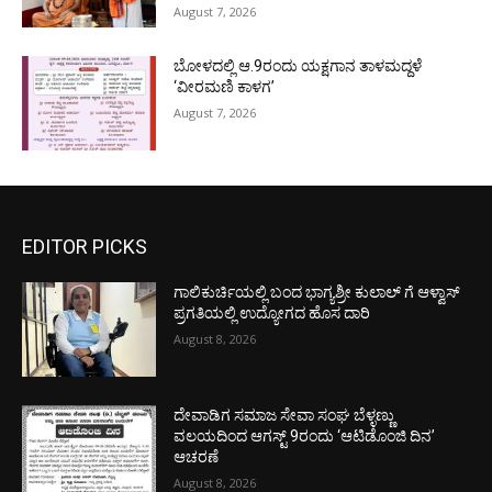
August 7, 2026
ಬೋಳದಲ್ಲಿ ಆ.9ರಂದು ಯಕ್ಷಗಾನ ತಾಳಮದ್ದಳೆ
‘ವೀರಮಣಿ ಕಾಳಗ’
August 7, 2026
EDITOR PICKS
ಗಾಲಿಕುರ್ಚಿಯಲ್ಲಿ ಬಂದ ಭಾಗ್ಯಶ್ರೀ ಕುಲಾಲ್ ಗೆ ಆಳ್ವಾಸ್
ಪ್ರಗತಿಯಲ್ಲಿ ಉದ್ಯೋಗದ ಹೊಸ ದಾರಿ
August 8, 2026
ದೇವಾಡಿಗ ಸಮಾಜ ಸೇವಾ ಸಂಘ ಬೆಳ್ಳಣ್ಣು
ವಲಯದಿಂದ ಆಗಸ್ಟ್ 9ರಂದು ‘ಆಟಿಡೊಂಜಿ ದಿನ’
ಆಚರಣೆ
August 8, 2026