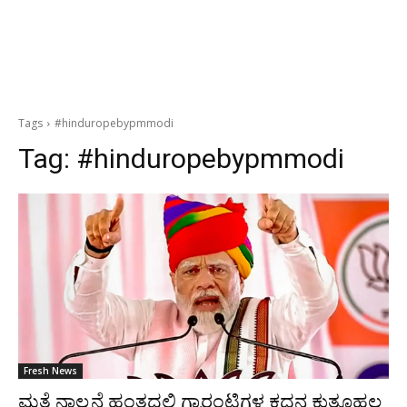
Tags
#hinduropebypmmodi
Tag:
#hinduropebypmmodi
Fresh News
ಮತ್ತೆ ನಾಲ್ಕನೆ ಹಂತದಲ್ಲಿ ಗ್ಯಾರಂಟಿಗಳ ಕದನ ಕುತೂಹಲ