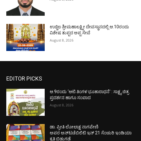
ಉಚ್ಚಿಲ ಶ್ರೀಮಹಾಲಕ್ಷ್ಮೀ ದೇವಸ್ಥಾನದಲ್ಲಿ ಆ.10ರಂದು
ವಿಶೇಷ ತುಪ್ಪದ ಅಪ್ಪ ಸೇವೆ
August 8, 2026
EDITOR PICKS
ಆ.9ರಂದು ‘ಆಟಿ ತಿಂಗಳ ಭೂತಾರಾಧನೆ’ : ಸಾಕ್ಷ್ಯ ಚಿತ್ರ
ಪ್ರದರ್ಶನ ಹಾಗೂ ಸಂವಾದ
August 8, 2026
ಡಾ. ಪ್ರೀತಿ ಲೋಲಾಕ್ಷ ನಾಗವೇಣಿ
ಅವರ ಅನ್‌ಟಚೆಬಿಲಿಟಿ ಇನ್ 21 ಸೆಂಚುರಿ ಇಂಡಿಯಾ
ಕೃತಿ ಬಿಡುಗಡೆ