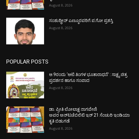
August 8, 2026
ಸಂಶುದ್ಧೀನ್ ಎಣ್ಮೂರವರಿಗೆ ಪ.ಗೋ ಪ್ರಶಸ್ತಿ
August 8, 2026
POPULAR POSTS
ಆ.9ರಂದು ‘ಆಟಿ ತಿಂಗಳ ಭೂತಾರಾಧನೆ’ : ಸಾಕ್ಷ್ಯ ಚಿತ್ರ
ಪ್ರದರ್ಶನ ಹಾಗೂ ಸಂವಾದ
August 8, 2026
ಡಾ. ಪ್ರೀತಿ ಲೋಲಾಕ್ಷ ನಾಗವೇಣಿ
ಅವರ ಅನ್‌ಟಚೆಬಿಲಿಟಿ ಇನ್ 21 ಸೆಂಚುರಿ ಇಂಡಿಯಾ
ಕೃತಿ ಬಿಡುಗಡೆ
August 8, 2026