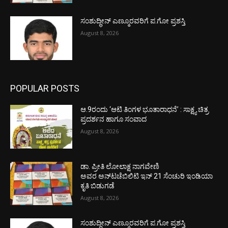
ಸಂಶುದ್ಧೀನ್ ಎಣ್ಮೂರವರಿಗೆ ಪ.ಗೋ ಪ್ರಶಸ್ತಿ
August 8, 2026
POPULAR POSTS
ಆ.9ರಂದು ‘ಆಟಿ ತಿಂಗಳ ಭೂತಾರಾಧನೆ’ : ಸಾಕ್ಷ್ಯ ಚಿತ್ರ
ಪ್ರದರ್ಶನ ಹಾಗೂ ಸಂವಾದ
August 8, 2026
ಡಾ. ಪ್ರೀತಿ ಲೋಲಾಕ್ಷ ನಾಗವೇಣಿ
ಅವರ ಅನ್‌ಟಚೆಬಿಲಿಟಿ ಇನ್ 21 ಸೆಂಚುರಿ ಇಂಡಿಯಾ
ಕೃತಿ ಬಿಡುಗಡೆ
August 8, 2026
ಸಂಶುದ್ಧೀನ್ ಎಣ್ಮೂರವರಿಗೆ ಪ.ಗೋ ಪ್ರಶಸ್ತಿ