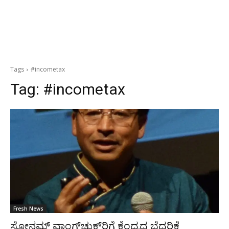
Tags
#incometax
Tag:
#incometax
Fresh News
ಸೋನಮ್ ವಾಂಗ್‍ಚುಕ್‍ರಿಗೆ ಕೆಂದ್ರದ ಬೆದರಿಕೆ