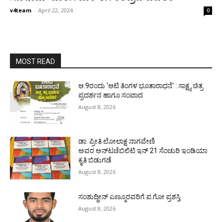
v4team
-
April 22, 2024
0
MOST READ
ಆ.9ರಂದು ‘ಆಟಿ ತಿಂಗಳ ಭೂತಾರಾಧನೆ’ : ಸಾಕ್ಷ್ಯ ಚಿತ್ರ
ಪ್ರದರ್ಶನ ಹಾಗೂ ಸಂವಾದ
August 8, 2026
ಡಾ. ಪ್ರೀತಿ ಲೋಲಾಕ್ಷ ನಾಗವೇಣಿ
ಅವರ ಅನ್‌ಟಚೆಬಿಲಿಟಿ ಇನ್ 21 ಸೆಂಚುರಿ ಇಂಡಿಯಾ
ಕೃತಿ ಬಿಡುಗಡೆ
August 8, 2026
ಸಂಶುದ್ಧೀನ್ ಎಣ್ಮೂರವರಿಗೆ ಪ.ಗೋ ಪ್ರಶಸ್ತಿ
August 8, 2026