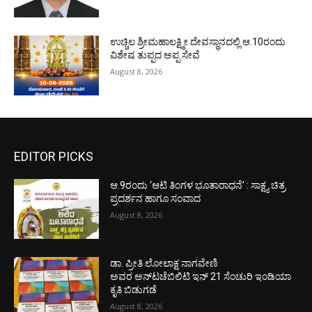
ಉಚ್ಚಿಲ ಶ್ರೀಮಹಾಲಕ್ಷ್ಮೀ ದೇವಸ್ಥಾನದಲ್ಲಿ ಆ.10ರಂದು
ವಿಶೇಷ ತುಪ್ಪದ ಅಪ್ಪ ಸೇವೆ
August 8, 2026
EDITOR PICKS
ಆ.9ರಂದು ‘ಆಟಿ ತಿಂಗಳ ಭೂತಾರಾಧನೆ’ : ಸಾಕ್ಷ್ಯ ಚಿತ್ರ
ಪ್ರದರ್ಶನ ಹಾಗೂ ಸಂವಾದ
August 8, 2026
ಡಾ. ಪ್ರೀತಿ ಲೋಲಾಕ್ಷ ನಾಗವೇಣಿ
ಅವರ ಅನ್‌ಟಚೆಬಿಲಿಟಿ ಇನ್ 21 ಸೆಂಚುರಿ ಇಂಡಿಯಾ
ಕೃತಿ ಬಿಡುಗಡೆ
August 8, 2026