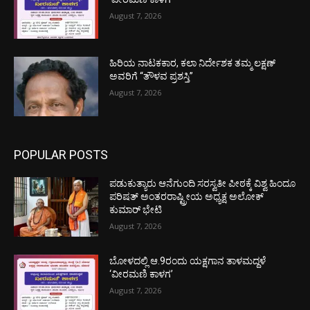
August 7, 2026
ಹಿರಿಯ ನಾಟಕಕಾರ, ಕಲಾ ನಿರ್ದೇಶಕ ತಮ್ಮ ಲಕ್ಷಣ್
ಅವರಿಗೆ “ತೌಳವ ಪ್ರಶಸ್ತಿ”
August 7, 2026
POPULAR POSTS
ಪಡುಕುತ್ಯಾರು ಆನೆಗುಂದಿ ಸರಸ್ವತೀ ಪೀಠಕ್ಕೆ ವಿಶ್ವ ಹಿಂದೂ
ಪರಿಷತ್ ಅಂತರರಾಷ್ಟ್ರೀಯ ಅಧ್ಯಕ್ಷ ಅಲೋಕ್
ಕುಮಾರ್ ಭೇಟಿ
August 7, 2026
ಬೋಳದಲ್ಲಿ ಆ.9ರಂದು ಯಕ್ಷಗಾನ ತಾಳಮದ್ದಳೆ
‘ವೀರಮಣಿ ಕಾಳಗ’
August 7, 2026