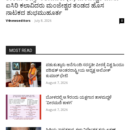
ಐಸಿರಿ ಕಲಾವಿದರು ಮಂಜೇಶ್ವರ ತಂಡದ ಹೊಸ
ನಾಟಕದ ಶುಭಮುಹೂರ್ತ
V4newseditors
-
July 8, 2026
0
MOST READ
ಪಡುಕುತ್ಯಾರು ಆನೆಗುಂದಿ ಸರಸ್ವತೀ ಪೀಠಕ್ಕೆ ವಿಶ್ವ ಹಿಂದೂ
ಪರಿಷತ್ ಅಂತರರಾಷ್ಟ್ರೀಯ ಅಧ್ಯಕ್ಷ ಅಲೋಕ್
ಕುಮಾರ್ ಭೇಟಿ
August 7, 2026
ಬೋಳದಲ್ಲಿ ಆ.9ರಂದು ಯಕ್ಷಗಾನ ತಾಳಮದ್ದಳೆ
‘ವೀರಮಣಿ ಕಾಳಗ’
August 7, 2026
ಹಿರಿಯ ನಾಟಕಕಾರ, ಕಲಾ ನಿರ್ದೇಶಕ ತಮ್ಮ ಲಕ್ಷಣ್