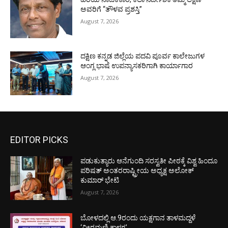
ಅವರಿಗೆ “ತೌಳವ ಪ್ರಶಸ್ತಿ”
August 7, 2026
ದಕ್ಷಿಣ ಕನ್ನಡ ಜಿಲ್ಲೆಯ ಪದವಿ ಪೂರ್ವ ಕಾಲೇಜುಗಳ
ಆಂಗ್ಲ ಭಾಷೆ ಉಪನ್ಯಾಸಕರಿಗಾಗಿ ಕಾರ್ಯಾಗಾರ
August 7, 2026
EDITOR PICKS
ಪಡುಕುತ್ಯಾರು ಆನೆಗುಂದಿ ಸರಸ್ವತೀ ಪೀಠಕ್ಕೆ ವಿಶ್ವ ಹಿಂದೂ
ಪರಿಷತ್ ಅಂತರರಾಷ್ಟ್ರೀಯ ಅಧ್ಯಕ್ಷ ಅಲೋಕ್
ಕುಮಾರ್ ಭೇಟಿ
August 7, 2026
ಬೋಳದಲ್ಲಿ ಆ.9ರಂದು ಯಕ್ಷಗಾನ ತಾಳಮದ್ದಳೆ
‘ವೀರಮಣಿ ಕಾಳಗ’