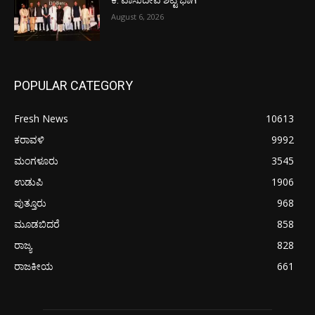
ಕೆ. ವಾಸುದೇವ ಶೆಟ್ಟಿ ಭಾಗಿ
August 6, 2026
POPULAR CATEGORY
Fresh News
10613
ಕರಾವಳಿ
9992
ಮಂಗಳೂರು
3545
ಉಡುಪಿ
1906
ಪುತ್ತೂರು
968
ಮೂಡಬಿದರೆ
858
ರಾಜ್ಯ
828
ರಾಜಕೀಯ
661