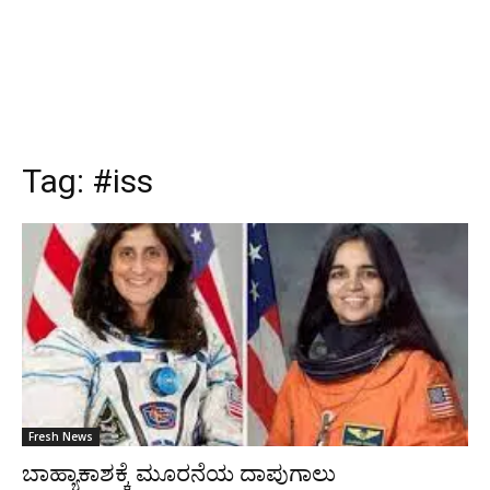
Tag:
#iss
Fresh News
ಬಾಹ್ಯಾಕಾಶಕ್ಕೆ ಮೂರನೆಯ ದಾಪುಗಾಲು