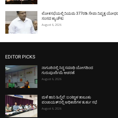
ಲೋಕಸಭೆಯಲ್ಲಿ ನಿಯಮ 377ರಡಿ ಸೇವಾ ನಿವೃತ್ತ ಯೋಧರ ಪ
ಸಂಸದ ಕ್ಯಾ.ಚೌಟ
August 6, 2026
EDITOR PICKS
ನಾಗೂರಿನಲ್ಲಿ ಸಿದ್ಧ ಸಮಾಧಿ ಯೋಗದಿಂದ
ಗುರುಪೂರ್ಣಿಮೆ ಆಚರಣೆ
August 6, 2026
ಮಳೆ ಹಾನಿ ಹಿನ್ನೆಲೆ: ಬಂಟ್ವಾಳ ತಾಲೂಕು
ಪಂಚಾಯತ್‌ನಲ್ಲಿ ಅಧಿಕಾರಿಗಳ ತುರ್ತು ಸಭೆ
August 6, 2026