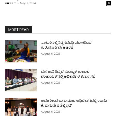
v4team
-
May 7, 2024
0
MOST READ
ನಾಗೂರಿನಲ್ಲಿ ಸಿದ್ಧ ಸಮಾಧಿ ಯೋಗದಿಂದ
ಗುರುಪೂರ್ಣಿಮೆ ಆಚರಣೆ
August 6, 2026
ಮಳೆ ಹಾನಿ ಹಿನ್ನೆಲೆ: ಬಂಟ್ವಾಳ ತಾಲೂಕು
ಪಂಚಾಯತ್‌ನಲ್ಲಿ ಅಧಿಕಾರಿಗಳ ತುರ್ತು ಸಭೆ
August 6, 2026
ಅಮೇರಿಕಾದ ಬಾನಾ ಮಹಾ ಅಧಿವೇಶನದಲ್ಲಿ ರಾಜರ್ಷಿ
ಕೆ. ವಾಸುದೇವ ಶೆಟ್ಟಿ ಭಾಗಿ
August 6, 2026