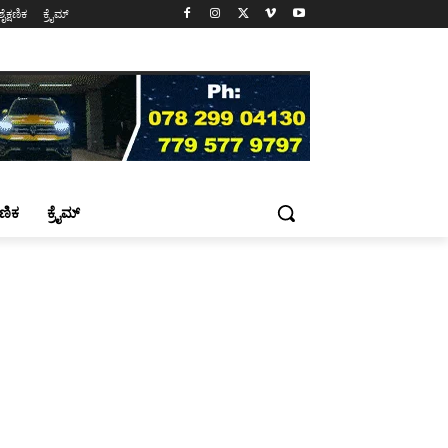
ಶೈಕ್ಷಣಿಕ
ಕ್ರೈಮ್
್ಷಣಿಕ
ಕ್ರೈಮ್