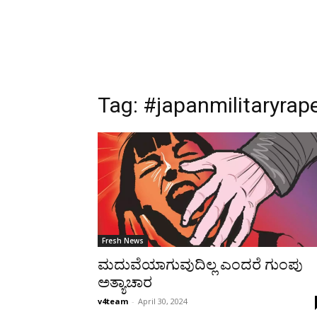
Tag:
#japanmilitaryrap
Fresh News
ಮದುವೆಯಾಗುವುದಿಲ್ಲ ಎಂದರೆ ಗುಂಪು
ಅತ್ಯಾಚಾರ
v4team
-
April 30, 2024