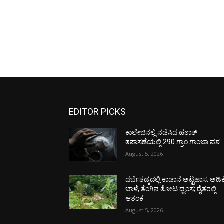
EDITOR PICKS
ಕಾಲೇಜಿನಲ್ಲಿ ನಡೆಸಿದ ಹಠಾತ್
ತಪಾಸಣೆಯಲ್ಲಿ 290 ಗ್ರಾಂ ಗಾಂಜಾ ವಶ
August 5, 2026
ದರ್ಬೆತಡ್ಕದಲ್ಲಿ ಕಾಡಾನೆ ಅಟ್ಟಹಾಸ: ಅಡಿಕ
ಬಾಳೆ, ತೆಂಗಿನ ತೋಟ ಧ್ವಂಸ; ರೈತರಲ್ಲಿ
ಆತಂಕ
August 5, 2026