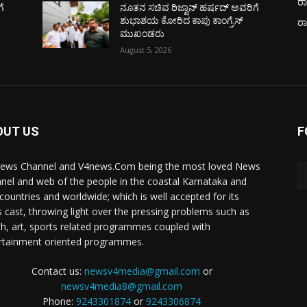
ರಾ
ೆ
ನೂತನ ಸಚಿವ ರಿಜ್ವಾನ್ ಹರ್ಷದ್ ಅವರಿಗೆ
ಶುಭಾಶಯ ಕೋರಿದ ಕಾಪು ಕಾಂಗ್ರೆಸ್
ರ
ಮುಖಂಡರು
August 5, 2026
OUT US
F
ews Channel and V4news.Com being the most loved News
nel and web of the people in the coastal Karnataka and
 countries and worldwide; which is well accepted for its
 cast, throwing light over the pressing problems such as
th, art, sports related programmes coupled with
rtainment oriented programmes.
Contact us:
newsv4media@gmail.com
or
newsv4media8@gmail.com
Phone:
9243301874
or
9243306874