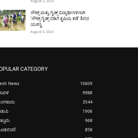
August 5, 2026
ಸೌಟ್ಸ್ ಮತ್ತು ಗೈಡ್ಸ್ ವಿದ್ಯಾರ್ಥಿಗಳಿಗಾಗಿ
‘ಸೌಟ್ಸ್ ಗೈಡ್ಸ್ ನಡಿಗೆ ಕೃಷಿಯ ಕಡೆ’ ಶಿಬಿರ
ಯಶಸ್ವಿ
August 5, 2026
OPULAR CATEGORY
resh News
10609
ರಾವಳಿ
9988
ಂಗಳೂರು
3544
ಡುಪಿ
1906
ತ್ತೂರು
968
ೂಡಬಿದರೆ
858