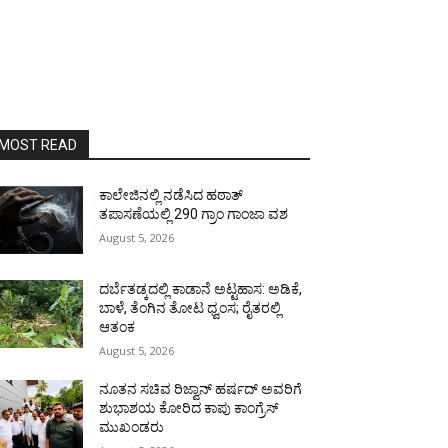
MOST READ
ಕಾಲೇಜಿನಲ್ಲಿ ನಡೆಸಿದ ಹಠಾತ್
ತಪಾಸಣೆಯಲ್ಲಿ 290 ಗ್ರಾಂ ಗಾಂಜಾ ವಶ
August 5, 2026
ದರ್ಬೆತಡ್ಕದಲ್ಲಿ ಕಾಡಾನೆ ಅಟ್ಟಹಾಸ: ಅಡಿಕೆ,
ಬಾಳೆ, ತೆಂಗಿನ ತೋಟ ಧ್ವಂಸ; ರೈತರಲ್ಲಿ
ಆತಂಕ
August 5, 2026
ನೂತನ ಸಚಿವ ರಿಜ್ವಾನ್ ಹರ್ಷದ್ ಅವರಿಗೆ
ಶುಭಾಶಯ ಕೋರಿದ ಕಾಪು ಕಾಂಗ್ರೆಸ್
ಮುಖಂಡರು