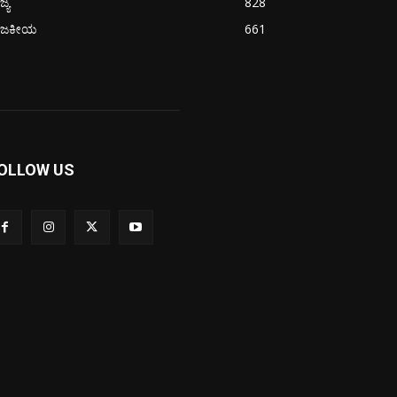
ಜ್ಯ
828
ಾಜಕೀಯ
661
OLLOW US