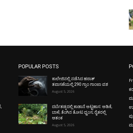
POPULAR POSTS
P
ಕಾಲೇಜಿನಲ್ಲಿ ನಡೆಸಿದ ಹಠಾತ್
F
ತಪಾಸಣೆಯಲ್ಲಿ 290 ಗ್ರಾಂ ಗಾಂಜಾ ವಶ
ಕ
August 5, 2026
ಮ
ಉ
ೆ,
ದರ್ಬೆತಡ್ಕದಲ್ಲಿ ಕಾಡಾನೆ ಅಟ್ಟಹಾಸ: ಅಡಿಕೆ,
ಬಾಳೆ, ತೆಂಗಿನ ತೋಟ ಧ್ವಂಸ; ರೈತರಲ್ಲಿ
ಪು
ಆತಂಕ
ಮ
August 5, 2026