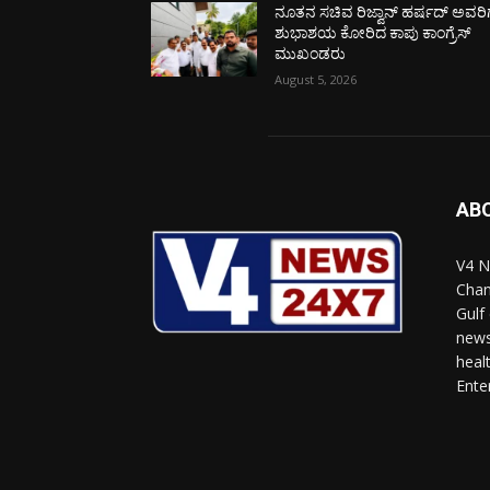
ನೂತನ ಸಚಿವ ರಿಜ್ವಾನ್ ಹರ್ಷದ್ ಅವರಿಗ
ಶುಭಾಶಯ ಕೋರಿದ ಕಾಪು ಕಾಂಗ್ರೆಸ್
ಮುಖಂಡರು
August 5, 2026
AB
V4 N
Chan
Gulf
news
heal
Ente