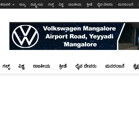
ಕರಾವಳಿ
ರಾಜ್ಯ
ರಾಷ್ಟ್ರೀಯ
ಗಲ್ಫ್
ವಿಶ್ವ
ರಾಜಕೀಯ
ಕ್ರೀಡೆ
ದೈವ ದೇವರು
ಮನರಂಜನೆ
ಗಲ್ಫ್
ವಿಶ್ವ
ರಾಜಕೀಯ
ಕ್ರೀಡೆ
ದೈವ ದೇವರು
ಮನರಂಜನೆ
ಶೈಕ