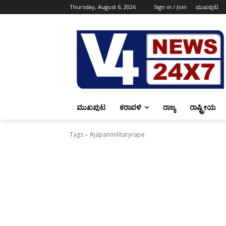
Thursday, August 6, 2026
Sign in / Join
ಮುಖಪುಟ
ಮುಖಪುಟ
ಕರಾವಳಿ
ರಾಜ್ಯ
ರಾಷ್ಟ್ರೀಯ
Tags
#japanmilitaryrape