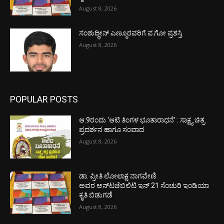
August 8, 2026
ಸಂಶುದ್ಧೀನ್ ಎಣ್ಮೂರವರಿಗೆ ಪ.ಗೋ ಪ್ರಶಸ್ತಿ
August 8, 2026
POPULAR POSTS
ಆ.9ರಂದು ‘ಆಟಿ ತಿಂಗಳ ಭೂತಾರಾಧನೆ’ : ಸಾಕ್ಷ್ಯ ಚಿತ್ರ
ಪ್ರದರ್ಶನ ಹಾಗೂ ಸಂವಾದ
August 8, 2026
ಡಾ. ಪ್ರೀತಿ ಲೋಲಾಕ್ಷ ನಾಗವೇಣಿ
ಅವರ ಅನ್‌ಟಚೆಬಿಲಿಟಿ ಇನ್ 21 ಸೆಂಚುರಿ ಇಂಡಿಯಾ
ಕೃತಿ ಬಿಡುಗಡೆ
August 8, 2026