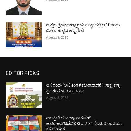
ಉಚ್ಚಿಲ ಶ್ರೀಮಹಾಲಕ್ಷ್ಮೀ ದೇವಸ್ಥಾನದಲ್ಲಿ ಆ.10ರಂದು
ವಿಶೇಷ ತುಪ್ಪದ ಅಪ್ಪ ಸೇವೆ
August 8, 2026
EDITOR PICKS
ಆ.9ರಂದು ‘ಆಟಿ ತಿಂಗಳ ಭೂತಾರಾಧನೆ’ : ಸಾಕ್ಷ್ಯ ಚಿತ್ರ
ಪ್ರದರ್ಶನ ಹಾಗೂ ಸಂವಾದ
August 8, 2026
ಡಾ. ಪ್ರೀತಿ ಲೋಲಾಕ್ಷ ನಾಗವೇಣಿ
ಅವರ ಅನ್‌ಟಚೆಬಿಲಿಟಿ ಇನ್ 21 ಸೆಂಚುರಿ ಇಂಡಿಯಾ
ಕೃತಿ ಬಿಡುಗಡೆ