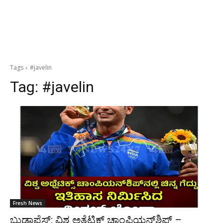
Tags
#javelin
Tag:
#javelin
Fresh News
ಬುಡಾಪೆಸ್ಟ್: ವಿಶ್ವ ಅತ್ಲೆಟಿಕ್ಸ್ ಚಾಂಪಿಯನ್‍ಶಿಪ್ –