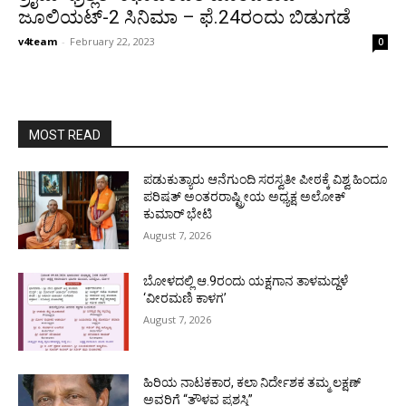
ಜೂಲಿಯಟ್-2 ಸಿನಿಮಾ – ಫೆ.24ರಂದು ಬಿಡುಗಡೆ
v4team
-
February 22, 2023
0
MOST READ
ಪಡುಕುತ್ಯಾರು ಆನೆಗುಂದಿ ಸರಸ್ವತೀ ಪೀಠಕ್ಕೆ ವಿಶ್ವ ಹಿಂದೂ
ಪರಿಷತ್ ಅಂತರರಾಷ್ಟ್ರೀಯ ಅಧ್ಯಕ್ಷ ಅಲೋಕ್
ಕುಮಾರ್ ಭೇಟಿ
August 7, 2026
ಬೋಳದಲ್ಲಿ ಆ.9ರಂದು ಯಕ್ಷಗಾನ ತಾಳಮದ್ದಳೆ
‘ವೀರಮಣಿ ಕಾಳಗ’
August 7, 2026
ಹಿರಿಯ ನಾಟಕಕಾರ, ಕಲಾ ನಿರ್ದೇಶಕ ತಮ್ಮ ಲಕ್ಷಣ್
ಅವರಿಗೆ “ತೌಳವ ಪ್ರಶಸ್ತಿ”