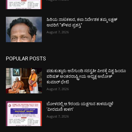
ಹಿರಿಯ ನಾಟಕಕಾರ, ಕಲಾ ನಿರ್ದೇಶಕ ತಮ್ಮ ಲಕ್ಷಣ್
ಅವರಿಗೆ “ತೌಳವ ಪ್ರಶಸ್ತಿ”
August 7, 2026
POPULAR POSTS
ಪಡುಕುತ್ಯಾರು ಆನೆಗುಂದಿ ಸರಸ್ವತೀ ಪೀಠಕ್ಕೆ ವಿಶ್ವ ಹಿಂದೂ
ಪರಿಷತ್ ಅಂತರರಾಷ್ಟ್ರೀಯ ಅಧ್ಯಕ್ಷ ಅಲೋಕ್
ಕುಮಾರ್ ಭೇಟಿ
August 7, 2026
ಬೋಳದಲ್ಲಿ ಆ.9ರಂದು ಯಕ್ಷಗಾನ ತಾಳಮದ್ದಳೆ
‘ವೀರಮಣಿ ಕಾಳಗ’
August 7, 2026