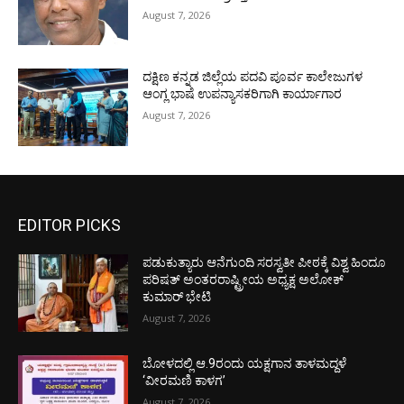
August 7, 2026
ದಕ್ಷಿಣ ಕನ್ನಡ ಜಿಲ್ಲೆಯ ಪದವಿ ಪೂರ್ವ ಕಾಲೇಜುಗಳ
ಆಂಗ್ಲ ಭಾಷೆ ಉಪನ್ಯಾಸಕರಿಗಾಗಿ ಕಾರ್ಯಾಗಾರ
August 7, 2026
EDITOR PICKS
ಪಡುಕುತ್ಯಾರು ಆನೆಗುಂದಿ ಸರಸ್ವತೀ ಪೀಠಕ್ಕೆ ವಿಶ್ವ ಹಿಂದೂ
ಪರಿಷತ್ ಅಂತರರಾಷ್ಟ್ರೀಯ ಅಧ್ಯಕ್ಷ ಅಲೋಕ್
ಕುಮಾರ್ ಭೇಟಿ
August 7, 2026
ಬೋಳದಲ್ಲಿ ಆ.9ರಂದು ಯಕ್ಷಗಾನ ತಾಳಮದ್ದಳೆ
‘ವೀರಮಣಿ ಕಾಳಗ’
August 7, 2026