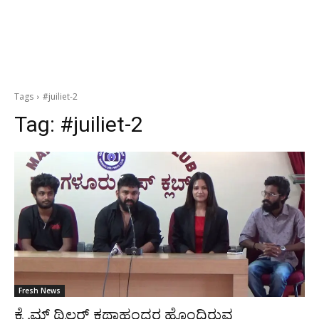
Tags
#juiliet-2
Tag:
#juiliet-2
Fresh News
ಕ್ರೈಮ್ ಥ್ರಿಲ್ಲರ್ ಕಥಾಹಂದರ ಹೊಂದಿರುವ