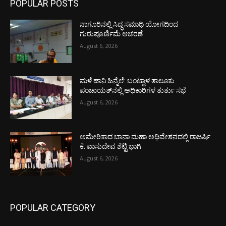
POPULAR POSTS
ನಾಗೂರಿನಲ್ಲಿ ಸಿದ್ಧ ಸಮಾಧಿ ಯೋಗದಿಂದ
ಗುರುಪೂರ್ಣಿಮೆ ಆಚರಣೆ
August 6, 2026
ಮಳೆ ಹಾನಿ ಹಿನ್ನೆಲೆ: ಬಂಟ್ವಾಳ ತಾಲೂಕು
ಪಂಚಾಯತ್‌ನಲ್ಲಿ ಅಧಿಕಾರಿಗಳ ತುರ್ತು ಸಭೆ
August 6, 2026
ಅಮೇರಿಕಾದ ಬಾನಾ ಮಹಾ ಅಧಿವೇಶನದಲ್ಲಿ ರಾಜರ್ಷಿ
ಕೆ. ವಾಸುದೇವ ಶೆಟ್ಟಿ ಭಾಗಿ
August 6, 2026
POPULAR CATEGORY