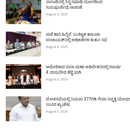
ನಾಗೂರಿನಲ್ಲಿ ಸಿದ್ಧ ಸಮಾಧಿ ಯೋಗದಿಂದ
ಗುರುಪೂರ್ಣಿಮೆ ಆಚರಣೆ
August 6, 2026
ಮಳೆ ಹಾನಿ ಹಿನ್ನೆಲೆ: ಬಂಟ್ವಾಳ ತಾಲೂಕು
ಪಂಚಾಯತ್‌ನಲ್ಲಿ ಅಧಿಕಾರಿಗಳ ತುರ್ತು ಸಭೆ
August 6, 2026
ಅಮೇರಿಕಾದ ಬಾನಾ ಮಹಾ ಅಧಿವೇಶನದಲ್ಲಿ ರಾಜರ್ಷಿ
ಕೆ. ವಾಸುದೇವ ಶೆಟ್ಟಿ ಭಾಗಿ
August 6, 2026
ಲೋಕಸಭೆಯಲ್ಲಿ ನಿಯಮ 377ರಡಿ ಸೇವಾ ನಿವೃತ್ತ ಯೋಧರ ಪ
ಸಂಸದ ಕ್ಯಾ.ಚೌಟ
August 6, 2026