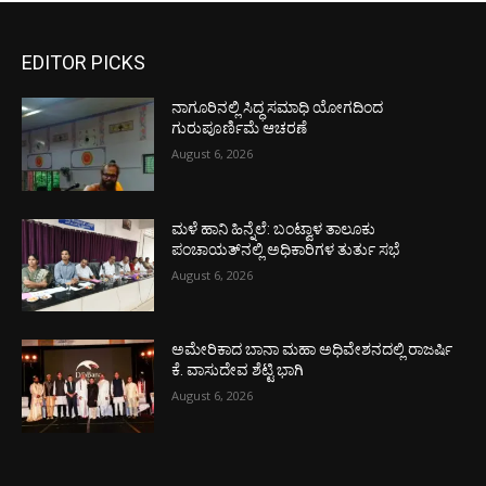
EDITOR PICKS
ನಾಗೂರಿನಲ್ಲಿ ಸಿದ್ಧ ಸಮಾಧಿ ಯೋಗದಿಂದ
ಗುರುಪೂರ್ಣಿಮೆ ಆಚರಣೆ
August 6, 2026
ಮಳೆ ಹಾನಿ ಹಿನ್ನೆಲೆ: ಬಂಟ್ವಾಳ ತಾಲೂಕು
ಪಂಚಾಯತ್‌ನಲ್ಲಿ ಅಧಿಕಾರಿಗಳ ತುರ್ತು ಸಭೆ
August 6, 2026
ಅಮೇರಿಕಾದ ಬಾನಾ ಮಹಾ ಅಧಿವೇಶನದಲ್ಲಿ ರಾಜರ್ಷಿ
ಕೆ. ವಾಸುದೇವ ಶೆಟ್ಟಿ ಭಾಗಿ
August 6, 2026