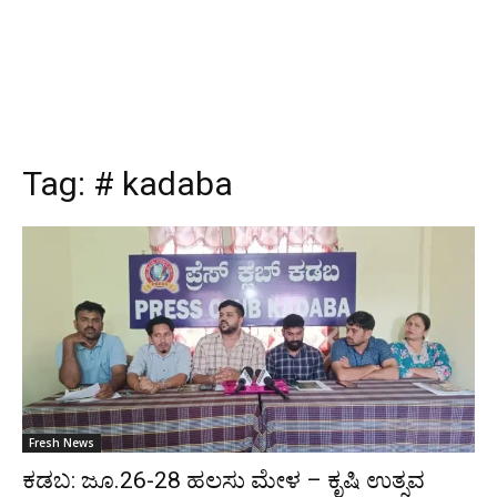
Tag:
# kadaba
Fresh News
ಕಡಬ: ಜೂ.26-28 ಹಲಸು ಮೇಳ – ಕೃಷಿ ಉತ್ಸವ