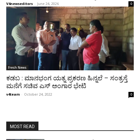
V4newseditors
-
June 24, 2026
0
Fresh News
ಕಡಬ : ಮಾನಭಂಗ ಯತ್ನ ಪ್ರಕರಣ ಹಿನ್ನಲೆ – ಸಂತ್ರಸ್ತೆ
ಮನೆಗೆ ಸಚಿವ ಎಸ್ ಅಂಗಾರ ಭೇಟಿ
v4team
-
October 24, 2022
0
MOST READ