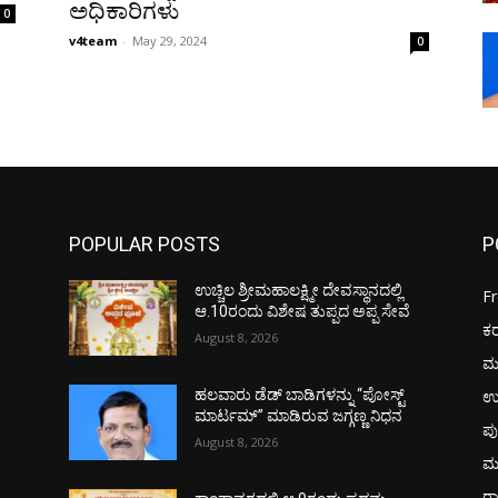
ಅಧಿಕಾರಿಗಳು
0
v4team
-
May 29, 2024
0
POPULAR POSTS
P
ಉಚ್ಚಿಲ ಶ್ರೀಮಹಾಲಕ್ಷ್ಮೀ ದೇವಸ್ಥಾನದಲ್ಲಿ
F
ಆ.10ರಂದು ವಿಶೇಷ ತುಪ್ಪದ ಅಪ್ಪ ಸೇವೆ
ಕ
August 8, 2026
ಮ
ಉ
ಹಲವಾರು ಡೆಡ್ ಬಾಡಿಗಳನ್ನು “ಪೋಸ್ಟ್
ಮಾರ್ಟಮ್” ಮಾಡಿರುವ ಜಗ್ಗಣ್ಣ ನಿಧನ
ಪು
August 8, 2026
ಮ
ರಾ