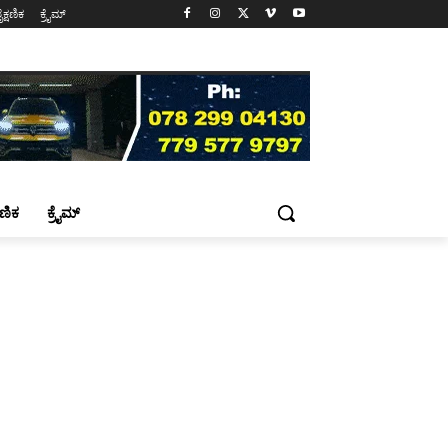
ೈಕ್ಷಣಿಕ
ಕ್ರೈಮ್
್ಷಣಿಕ
ಕ್ರೈಮ್