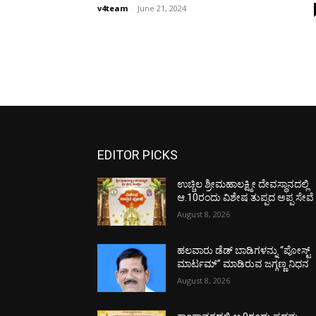
v4team
-
June 21, 2024
EDITOR PICKS
ಉಚ್ಚಿಲ ಶ್ರೀಮಹಾಲಕ್ಷ್ಮೀ ದೇವಸ್ಥಾನದಲ್ಲಿ
ಆ.10ರಂದು ವಿಶೇಷ ತುಪ್ಪದ ಅಪ್ಪ ಸೇವೆ
August 8, 2026
ಹಲವಾರು ಡೆಡ್ ಬಾಡಿಗಳನ್ನು “ಪೋಸ್ಟ್
ಮಾರ್ಟಮ್” ಮಾಡಿರುವ ಜಗ್ಗಣ್ಣ ನಿಧನ
August 8, 2026