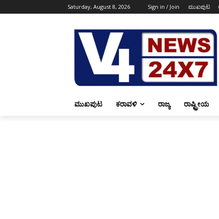
Saturday, August 8, 2026
Sign in / Join
ಮುಖಪುಟ
ಮುಖಪುಟ
ಕರಾವಳಿ
ರಾಜ್ಯ
ರಾಷ್ಟ್ರೀಯ