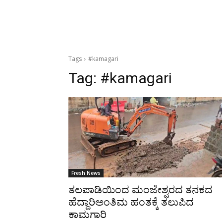
Tags
#kamagari
Tag:
#kamagari
Fresh News
ತಲಪಾಡಿಯಿಂದ ಮಂಜೇಶ್ವರದ ತನಕದ
ಹೆದ್ದಾರಿಅಂತಿಮ ಹಂತಕ್ಕೆ ತಲುಪಿದ
ಕಾಮಗಾರಿ