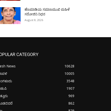
ಹೆಜಮಾಡಿಯ ಸಮಾಜಮುಖಿ ಮಹಿಳೆ
ಸರೋಜಿನಿ ನಿಧನ
August 8, 2026
OPULAR CATEGORY
resh News
10628
ರಾವಳಿ
10005
ಂಗಳೂರು
3548
ಡುಪಿ
1907
ತ್ತೂರು
969
ೂಡಬಿದರೆ
862
ಜ್ಯ
829