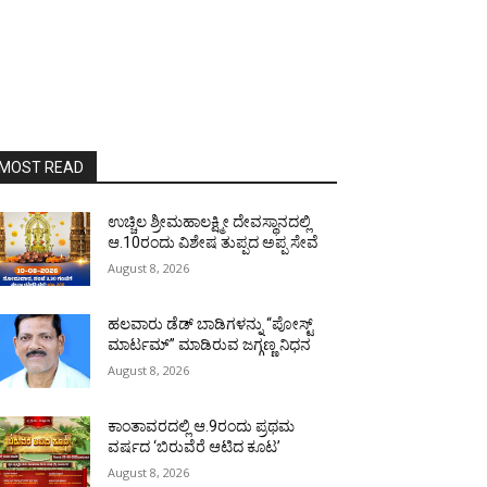
MOST READ
ಉಚ್ಚಿಲ ಶ್ರೀಮಹಾಲಕ್ಷ್ಮೀ ದೇವಸ್ಥಾನದಲ್ಲಿ
ಆ.10ರಂದು ವಿಶೇಷ ತುಪ್ಪದ ಅಪ್ಪ ಸೇವೆ
August 8, 2026
ಹಲವಾರು ಡೆಡ್ ಬಾಡಿಗಳನ್ನು “ಪೋಸ್ಟ್
ಮಾರ್ಟಮ್” ಮಾಡಿರುವ ಜಗ್ಗಣ್ಣ ನಿಧನ
August 8, 2026
ಕಾಂತಾವರದಲ್ಲಿ ಆ.9ರಂದು ಪ್ರಥಮ
ವರ್ಷದ ‘ಬಿರುವೆರೆ ಆಟಿದ ಕೂಟ’
August 8, 2026