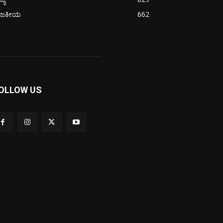
ಾಜಕೀಯ
662
OLLOW US