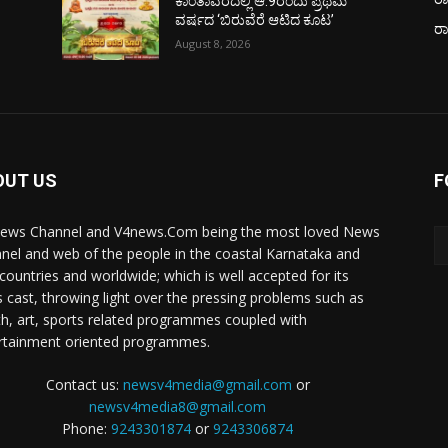
ಕಾಂತಾವರದಲ್ಲಿ ಆ.9ರಂದು ಪ್ರಥಮ
ವರ್ಷದ ‘ಬಿರುವೆರೆ ಆಟಿದ ಕೂಟ’
ರ
August 8, 2026
OUT US
F
ews Channel and V4news.Com being the most loved News
nel and web of the people in the coastal Karnataka and
 countries and worldwide; which is well accepted for its
 cast, throwing light over the pressing problems such as
th, art, sports related programmes coupled with
rtainment oriented programmes.
Contact us:
newsv4media@gmail.com
or
newsv4media8@gmail.com
Phone:
9243301874
or
9243306874