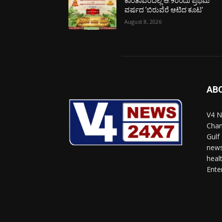
ಕಾಂತಾವರದಲ್ಲಿ ಆ.9ರಂದು ಪ್ರಥಮ
ವರ್ಷದ ‘ಬಿರುವೆರೆ ಆಟಿದ ಕೂಟ’
August 8, 2026
AB
V4 N
Chan
Gulf
news
heal
Ente