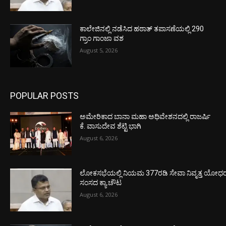
ಕಾಲೇಜಿನಲ್ಲಿ ನಡೆಸಿದ ಹಠಾತ್ ತಪಾಸಣೆಯಲ್ಲಿ 290
ಗ್ರಾಂ ಗಾಂಜಾ ವಶ
August 5, 2026
POPULAR POSTS
ಅಮೇರಿಕಾದ ಬಾನಾ ಮಹಾ ಅಧಿವೇಶನದಲ್ಲಿ ರಾಜರ್ಷಿ
ಕೆ. ವಾಸುದೇವ ಶೆಟ್ಟಿ ಭಾಗಿ
August 6, 2026
ಲೋಕಸಭೆಯಲ್ಲಿ ನಿಯಮ 377ರಡಿ ಸೇವಾ ನಿವೃತ್ತ ಯೋಧರ ಪ
ಸಂಸದ ಕ್ಯಾ.ಚೌಟ
August 6, 2026