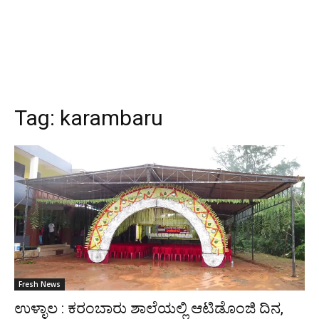
Tag:
karambaru
Fresh News
ಉಳ್ಳಾಲ : ಕರಂಬಾರು ಶಾಲೆಯಲ್ಲಿ ಆಟಿಡೊಂಜಿ ದಿನ,