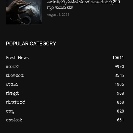
ಕಾಲೇಜಿನಲ್ಲಿ ನಡೆಸಿದ ಹಠಾತ್ ತಪಾಸಣೆಯಲ್ಲಿ 290
ಗ್ರಾಂ ಗಾಂಜಾ ವಶ
August 5, 2026
POPULAR CATEGORY
Fresh News
10611
ಕರಾವಳಿ
9990
ಮಂಗಳೂರು
3545
ಉಡುಪಿ
1906
ಪುತ್ತೂರು
968
ಮೂಡಬಿದರೆ
858
ರಾಜ್ಯ
828
ರಾಜಕೀಯ
661