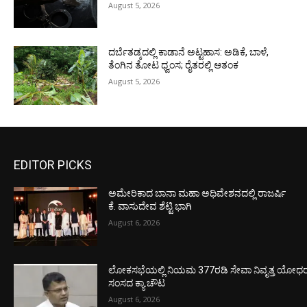
August 5, 2026
ದರ್ಬೆತಡ್ಕದಲ್ಲಿ ಕಾಡಾನೆ ಅಟ್ಟಹಾಸ: ಅಡಿಕೆ, ಬಾಳೆ,
ತೆಂಗಿನ ತೋಟ ಧ್ವಂಸ; ರೈತರಲ್ಲಿ ಆತಂಕ
August 5, 2026
EDITOR PICKS
ಅಮೇರಿಕಾದ ಬಾನಾ ಮಹಾ ಅಧಿವೇಶನದಲ್ಲಿ ರಾಜರ್ಷಿ
ಕೆ. ವಾಸುದೇವ ಶೆಟ್ಟಿ ಭಾಗಿ
August 6, 2026
ಲೋಕಸಭೆಯಲ್ಲಿ ನಿಯಮ 377ರಡಿ ಸೇವಾ ನಿವೃತ್ತ ಯೋಧರ ಪ
ಸಂಸದ ಕ್ಯಾ.ಚೌಟ
August 6, 2026