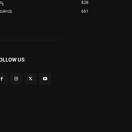
ಜ್ಯ
828
ಾಜಕೀಯ
661
OLLOW US