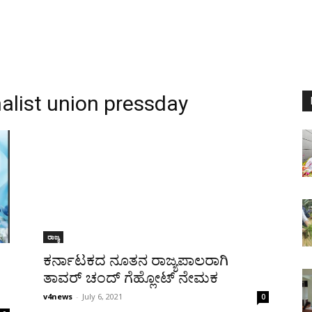
alist union pressday
ರಾಜ್ಯ
ಕರ್ನಾಟಕದ ನೂತನ ರಾಜ್ಯಪಾಲರಾಗಿ
ತಾವರ್ ಚಂದ್ ಗೆಹ್ಲೋಟ್ ನೇಮಕ
v4news
-
July 6, 2021
0