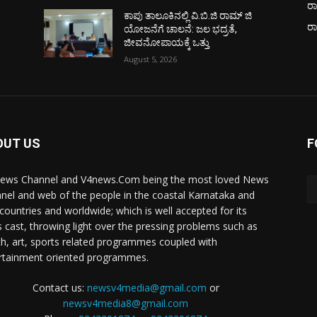
ರಾ
ಕಾಪು ತಾಲೂಕಿನಲ್ಲಿ ವಿ.ಬಿ.ಜಿ ರಾಮ್ ಜಿ
ರ
ಯೋಜನೆಗೆ ಚಾಲನೆ: ಜಲ ಭದ್ರತೆ,
ಜೀವನೋಪಾಯಕ್ಕೆ ಒತ್ತು
August 5, 2026
OUT US
F
ews Channel and V4news.Com being the most loved News
nel and web of the people in the coastal Karnataka and
 countries and worldwide; which is well accepted for its
 cast, throwing light over the pressing problems such as
th, art, sports related programmes coupled with
rtainment oriented programmes.
Contact us:
newsv4media@gmail.com
or
newsv4media8@gmail.com