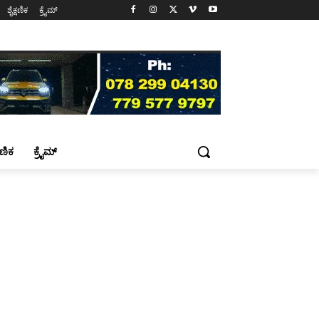
ಶೈಕ್ಷಣಿಕ
ಕ್ರೈಮ್
್ಷಣಿಕ
ಕ್ರೈಮ್