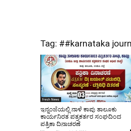
Tag:
##karnataka journ
Fresh News
ಇನ್ನಂಜೆಯಲ್ಲಿ ನಾಳೆ ಕಾಪು ತಾಲೂಕು
ಕಾರ್ಯನಿರತ ಪತ್ರಕರ್ತರ ಸಂಘದಿಂದ
ಪತ್ರಿಕಾ ದಿನಾಚರಣೆ