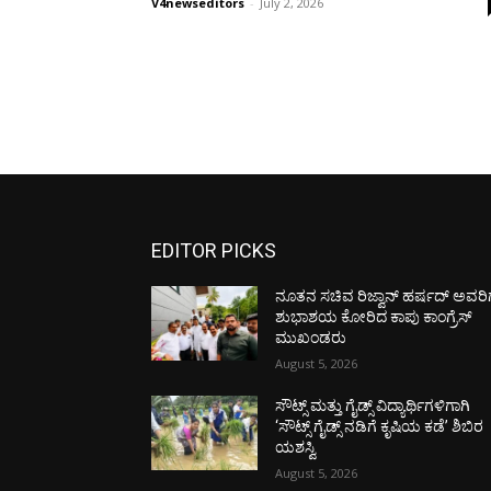
V4newseditors
-
July 2, 2026
EDITOR PICKS
ನೂತನ ಸಚಿವ ರಿಜ್ವಾನ್ ಹರ್ಷದ್ ಅವರಿಗ
ಶುಭಾಶಯ ಕೋರಿದ ಕಾಪು ಕಾಂಗ್ರೆಸ್
ಮುಖಂಡರು
August 5, 2026
ಸೌಟ್ಸ್ ಮತ್ತು ಗೈಡ್ಸ್ ವಿದ್ಯಾರ್ಥಿಗಳಿಗಾಗಿ
‘ಸೌಟ್ಸ್ ಗೈಡ್ಸ್ ನಡಿಗೆ ಕೃಷಿಯ ಕಡೆ’ ಶಿಬಿರ
ಯಶಸ್ವಿ
August 5, 2026