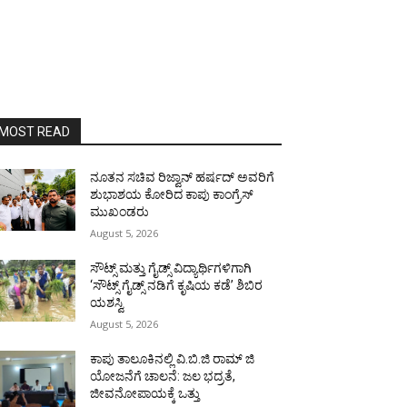
MOST READ
ನೂತನ ಸಚಿವ ರಿಜ್ವಾನ್ ಹರ್ಷದ್ ಅವರಿಗೆ
ಶುಭಾಶಯ ಕೋರಿದ ಕಾಪು ಕಾಂಗ್ರೆಸ್
ಮುಖಂಡರು
August 5, 2026
ಸೌಟ್ಸ್ ಮತ್ತು ಗೈಡ್ಸ್ ವಿದ್ಯಾರ್ಥಿಗಳಿಗಾಗಿ
‘ಸೌಟ್ಸ್ ಗೈಡ್ಸ್ ನಡಿಗೆ ಕೃಷಿಯ ಕಡೆ’ ಶಿಬಿರ
ಯಶಸ್ವಿ
August 5, 2026
ಕಾಪು ತಾಲೂಕಿನಲ್ಲಿ ವಿ.ಬಿ.ಜಿ ರಾಮ್ ಜಿ
ಯೋಜನೆಗೆ ಚಾಲನೆ: ಜಲ ಭದ್ರತೆ,
ಜೀವನೋಪಾಯಕ್ಕೆ ಒತ್ತು