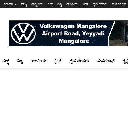
ಕರಾವಳಿ
ರಾಜ್ಯ
ರಾಷ್ಟ್ರೀಯ
ಗಲ್ಫ್
ವಿಶ್ವ
ರಾಜಕೀಯ
ಕ್ರೀಡೆ
ದೈವ ದೇವರು
ಮನರಂಜನೆ
ಗಲ್ಫ್
ವಿಶ್ವ
ರಾಜಕೀಯ
ಕ್ರೀಡೆ
ದೈವ ದೇವರು
ಮನರಂಜನೆ
ಶೈಕ