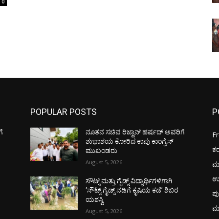
0
POPULAR POSTS
P
ೆ
ನೂತನ ಸಚಿವ ರಿಜ್ವಾನ್ ಹರ್ಷದ್ ಅವರಿಗೆ
F
ಶುಭಾಶಯ ಕೋರಿದ ಕಾಪು ಕಾಂಗ್ರೆಸ್
ಕ
ಮುಖಂಡರು
August 5, 2026
ಮ
ಉ
ಸೌಟ್ಸ್ ಮತ್ತು ಗೈಡ್ಸ್ ವಿದ್ಯಾರ್ಥಿಗಳಿಗಾಗಿ
‘ಸೌಟ್ಸ್ ಗೈಡ್ಸ್ ನಡಿಗೆ ಕೃಷಿಯ ಕಡೆ’ ಶಿಬಿರ
ಪು
ಯಶಸ್ವಿ
ಮ
August 5, 2026