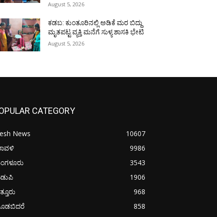
August 5, 2026
ಕಡಬ: ಕುಂತೂರಿನಲ್ಲಿ ಅಡಿಕೆ ಮರ ಬಿದ್ದು
ಮೃತಪಟ್ಟ ವ್ಯಕ್ತಿ ಮನೆಗೆ ಸುಳ್ಯ ಶಾಸಕಿ ಭೇಟಿ
August 5, 2026
OPULAR CATEGORY
resh News
10607
ರಾವಳಿ
9986
ಂಗಳೂರು
3543
ಡುಪಿ
1906
ತ್ತೂರು
968
ೂಡಬಿದರೆ
858