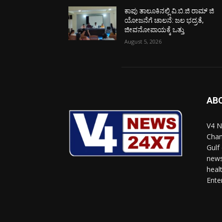
ಕಾಪು ತಾಲೂಕಿನಲ್ಲಿ ವಿ.ಬಿ.ಜಿ ರಾಮ್ ಜಿ
ಯೋಜನೆಗೆ ಚಾಲನೆ: ಜಲ ಭದ್ರತೆ,
ಜೀವನೋಪಾಯಕ್ಕೆ ಒತ್ತು
August 5, 2026
AB
V4 N
Chan
Gulf
news
heal
Ente