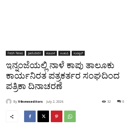
Fresh News
padubidri
ಕರಾವಳಿ
ಉಡುಪಿ
ಸುರತ್ಕಲ್
ಇನ್ನಂಜೆಯಲ್ಲಿ ನಾಳೆ ಕಾಪು ತಾಲೂಕು
ಕಾರ್ಯನಿರತ ಪತ್ರಕರ್ತರ ಸಂಘದಿಂದ
ಪತ್ರಿಕಾ ದಿನಾಚರಣೆ
By
V4newseditors
July 2, 2026
32
0