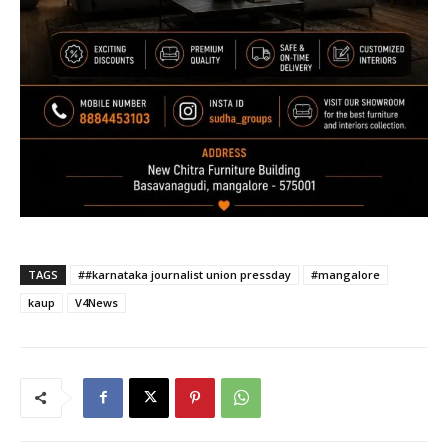
TAGS
##karnataka journalist union pressday
#mangalore
kaup
V4News