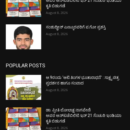
ಅವರ ಅನ್‌ಟಚೆಬಿಲಿಟಿ ಇನ್ 21 ಸೆಂಚುರಿ ಇಂಡಿಯಾ
ಕೃತಿ ಬಿಡುಗಡೆ
August 8, 2026
ಸಂಶುದ್ಧೀನ್ ಎಣ್ಮೂರವರಿಗೆ ಪ.ಗೋ ಪ್ರಶಸ್ತಿ
August 8, 2026
POPULAR POSTS
ಆ.9ರಂದು ‘ಆಟಿ ತಿಂಗಳ ಭೂತಾರಾಧನೆ’ : ಸಾಕ್ಷ್ಯ ಚಿತ್ರ
ಪ್ರದರ್ಶನ ಹಾಗೂ ಸಂವಾದ
August 8, 2026
ಡಾ. ಪ್ರೀತಿ ಲೋಲಾಕ್ಷ ನಾಗವೇಣಿ
ಅವರ ಅನ್‌ಟಚೆಬಿಲಿಟಿ ಇನ್ 21 ಸೆಂಚುರಿ ಇಂಡಿಯಾ
ಕೃತಿ ಬಿಡುಗಡೆ
August 8, 2026