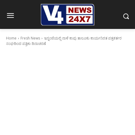
Home
Fresh News
ಇನ್ನಂಜೆಯಲ್ಲಿ ನಾಳೆ ಕಾಪು ತಾಲೂಕು ಕಾರ್ಯನಿರತ ಪತ್ರಕರ್ತರ
ಸಂಘದಿಂದ ಪತ್ರಿಕಾ ದಿನಾಚರಣೆ