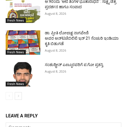
ಆ.9ರಂದು ‘ಆಟಿ ತಿಂಗಳ ಭೂತಾರಾಧನೆ’ : ಸಾಕ್ಷ್ಯ ಚಿತ್ರ
ಪ್ರದರ್ಶನ ಹಾಗೂ ಸಂವಾದ
August 8, 2026
Fresh News
ಡಾ. ಪ್ರೀತಿ ಲೋಲಾಕ್ಷ ನಾಗವೇಣಿ
ಅವರ ಅನ್‌ಟಚೆಬಿಲಿಟಿ ಇನ್ 21 ಸೆಂಚುರಿ ಇಂಡಿಯಾ
ಕೃತಿ ಬಿಡುಗಡೆ
August 8, 2026
Fresh News
ಸಂಶುದ್ಧೀನ್ ಎಣ್ಮೂರವರಿಗೆ ಪ.ಗೋ ಪ್ರಶಸ್ತಿ
August 8, 2026
Fresh News
LEAVE A REPLY