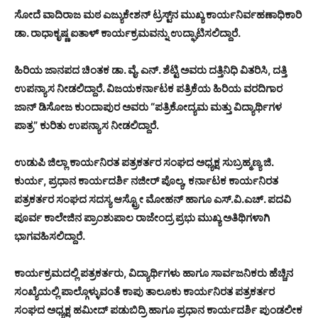
ಸೋದೆ ವಾದಿರಾಜ ಮಠ ಎಜ್ಯುಕೇಶನ್ ಟ್ರಸ್ಟ್‌ನ ಮುಖ್ಯ ಕಾರ್ಯನಿರ್ವಹಣಾಧಿಕಾರಿ
ಡಾ. ರಾಧಾಕೃಷ್ಣ ಐತಾಳ್ ಕಾರ್ಯಕ್ರಮವನ್ನು ಉದ್ಘಾಟಿಸಲಿದ್ದಾರೆ.
ಹಿರಿಯ ಜಾನಪದ ಚಿಂತಕ ಡಾ. ವೈ. ಎನ್. ಶೆಟ್ಟಿ ಅವರು ದತ್ತಿನಿಧಿ ವಿತರಿಸಿ, ದತ್ತಿ
ಉಪನ್ಯಾಸ ನೀಡಲಿದ್ದಾರೆ. ವಿಜಯಕರ್ನಾಟಕ ಪತ್ರಿಕೆಯ ಹಿರಿಯ ವರದಿಗಾರ
ಜಾನ್ ಡಿಸೋಜ ಕುಂದಾಪುರ ಅವರು “ಪತ್ರಿಕೋದ್ಯಮ ಮತ್ತು ವಿದ್ಯಾರ್ಥಿಗಳ
ಪಾತ್ರ” ಕುರಿತು ಉಪನ್ಯಾಸ ನೀಡಲಿದ್ದಾರೆ.
ಉಡುಪಿ ಜಿಲ್ಲಾ ಕಾರ್ಯನಿರತ ಪತ್ರಕರ್ತರ ಸಂಘದ ಅಧ್ಯಕ್ಷ ಸುಬ್ರಹ್ಮಣ್ಯ ಜಿ.
ಕುರ್ಯ, ಪ್ರಧಾನ ಕಾರ್ಯದರ್ಶಿ ನಜೀರ್ ಪೊಲ್ಯ, ಕರ್ನಾಟಕ ಕಾರ್ಯನಿರತ
ಪತ್ರಕರ್ತರ ಸಂಘದ ಸದಸ್ಯ ಆಸ್ಟ್ರೋ ಮೋಹನ್ ಹಾಗೂ ಎಸ್.ವಿ.ಎಚ್. ಪದವಿ
ಪೂರ್ವ ಕಾಲೇಜಿನ ಪ್ರಾಂಶುಪಾಲ ರಾಜೇಂದ್ರ ಪ್ರಭು ಮುಖ್ಯ ಅತಿಥಿಗಳಾಗಿ
ಭಾಗವಹಿಸಲಿದ್ದಾರೆ.
ಕಾರ್ಯಕ್ರಮದಲ್ಲಿ ಪತ್ರಕರ್ತರು, ವಿದ್ಯಾರ್ಥಿಗಳು ಹಾಗೂ ಸಾರ್ವಜನಿಕರು ಹೆಚ್ಚಿನ
ಸಂಖ್ಯೆಯಲ್ಲಿ ಪಾಲ್ಗೊಳ್ಳುವಂತೆ ಕಾಪು ತಾಲೂಕು ಕಾರ್ಯನಿರತ ಪತ್ರಕರ್ತರ
ಸಂಘದ ಅಧ್ಯಕ್ಷ ಹಮೀದ್ ಪಡುಬಿದ್ರಿ ಹಾಗೂ ಪ್ರಧಾನ ಕಾರ್ಯದರ್ಶಿ ಪುಂಡಲೀಕ