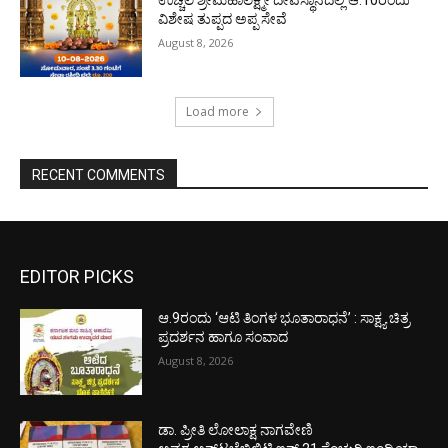
ಉಚ್ಚಿಲ ಶ್ರೀಮಹಾಲಕ್ಷ್ಮೀ ದೇವಸ್ಥಾನದಲ್ಲಿ ಆ.10ರಂದು
ವಿಶೇಷ ತುಪ್ಪದ ಅಪ್ಪ ಸೇವೆ
August 8, 2026
Load more
RECENT COMMENTS
EDITOR PICKS
ಆ.9ರಂದು ‘ಆಟಿ ತಿಂಗಳ ಭೂತಾರಾಧನೆ’ : ಸಾಕ್ಷ್ಯ ಚಿತ್ರ
ಪ್ರದರ್ಶನ ಹಾಗೂ ಸಂವಾದ
August 8, 2026
ಡಾ. ಪ್ರೀತಿ ಲೋಲಾಕ್ಷ ನಾಗವೇಣಿ