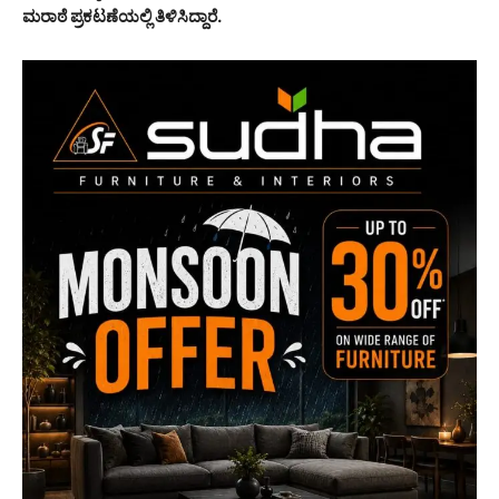
ಮರಾಠೆ ಪ್ರಕಟಣೆಯಲ್ಲಿ ತಿಳಿಸಿದ್ದಾರೆ.