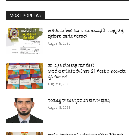
MOST POPULAR
ಆ.9ರಂದು ‘ಆಟಿ ತಿಂಗಳ ಭೂತಾರಾಧನೆ’ : ಸಾಕ್ಷ್ಯ ಚಿತ್ರ
ಪ್ರದರ್ಶನ ಹಾಗೂ ಸಂವಾದ
August 8, 2026
ಡಾ. ಪ್ರೀತಿ ಲೋಲಾಕ್ಷ ನಾಗವೇಣಿ
ಅವರ ಅನ್‌ಟಚೆಬಿಲಿಟಿ ಇನ್ 21 ಸೆಂಚುರಿ ಇಂಡಿಯಾ
ಕೃತಿ ಬಿಡುಗಡೆ
August 8, 2026
ಸಂಶುದ್ಧೀನ್ ಎಣ್ಮೂರವರಿಗೆ ಪ.ಗೋ ಪ್ರಶಸ್ತಿ
August 8, 2026