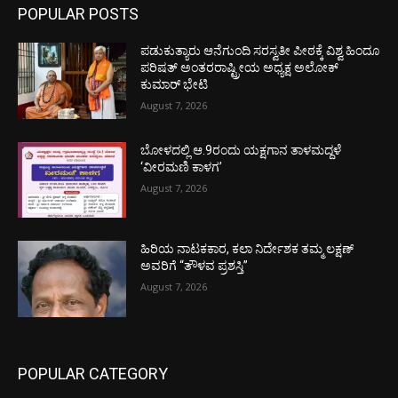
POPULAR POSTS
ಪಡುಕುತ್ಯಾರು ಆನೆಗುಂದಿ ಸರಸ್ವತೀ ಪೀಠಕ್ಕೆ ವಿಶ್ವ ಹಿಂದೂ
ಪರಿಷತ್ ಅಂತರರಾಷ್ಟ್ರೀಯ ಅಧ್ಯಕ್ಷ ಅಲೋಕ್
ಕುಮಾರ್ ಭೇಟಿ
August 7, 2026
ಬೋಳದಲ್ಲಿ ಆ.9ರಂದು ಯಕ್ಷಗಾನ ತಾಳಮದ್ದಳೆ
‘ವೀರಮಣಿ ಕಾಳಗ’
August 7, 2026
ಹಿರಿಯ ನಾಟಕಕಾರ, ಕಲಾ ನಿರ್ದೇಶಕ ತಮ್ಮ ಲಕ್ಷಣ್
ಅವರಿಗೆ “ತೌಳವ ಪ್ರಶಸ್ತಿ”
August 7, 2026
POPULAR CATEGORY