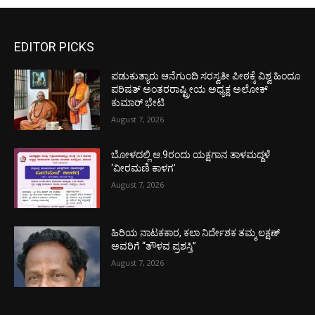
EDITOR PICKS
ಪಡುಕುತ್ಯಾರು ಆನೆಗುಂದಿ ಸರಸ್ವತೀ ಪೀಠಕ್ಕೆ ವಿಶ್ವ ಹಿಂದೂ
ಪರಿಷತ್ ಅಂತರರಾಷ್ಟ್ರೀಯ ಅಧ್ಯಕ್ಷ ಅಲೋಕ್
ಕುಮಾರ್ ಭೇಟಿ
August 7, 2026
ಬೋಳದಲ್ಲಿ ಆ.9ರಂದು ಯಕ್ಷಗಾನ ತಾಳಮದ್ದಳೆ
‘ವೀರಮಣಿ ಕಾಳಗ’
August 7, 2026
ಹಿರಿಯ ನಾಟಕಕಾರ, ಕಲಾ ನಿರ್ದೇಶಕ ತಮ್ಮ ಲಕ್ಷಣ್
ಅವರಿಗೆ “ತೌಳವ ಪ್ರಶಸ್ತಿ”
August 7, 2026