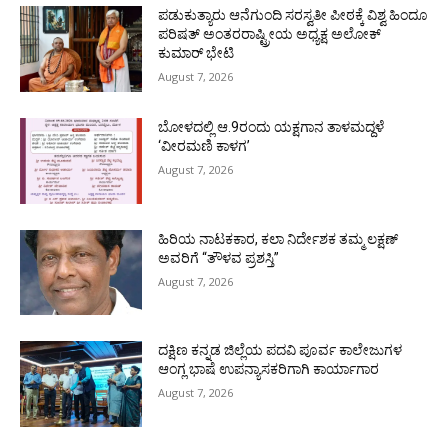
ಪಡುಕುತ್ಯಾರು ಆನೆಗುಂದಿ ಸರಸ್ವತೀ ಪೀಠಕ್ಕೆ ವಿಶ್ವ ಹಿಂದೂ
ಪರಿಷತ್ ಅಂತರರಾಷ್ಟ್ರೀಯ ಅಧ್ಯಕ್ಷ ಅಲೋಕ್
ಕುಮಾರ್ ಭೇಟಿ
August 7, 2026
ಬೋಳದಲ್ಲಿ ಆ.9ರಂದು ಯಕ್ಷಗಾನ ತಾಳಮದ್ದಳೆ
‘ವೀರಮಣಿ ಕಾಳಗ’
August 7, 2026
ಹಿರಿಯ ನಾಟಕಕಾರ, ಕಲಾ ನಿರ್ದೇಶಕ ತಮ್ಮ ಲಕ್ಷಣ್
ಅವರಿಗೆ “ತೌಳವ ಪ್ರಶಸ್ತಿ”
August 7, 2026
ದಕ್ಷಿಣ ಕನ್ನಡ ಜಿಲ್ಲೆಯ ಪದವಿ ಪೂರ್ವ ಕಾಲೇಜುಗಳ
ಆಂಗ್ಲ ಭಾಷೆ ಉಪನ್ಯಾಸಕರಿಗಾಗಿ ಕಾರ್ಯಾಗಾರ
August 7, 2026