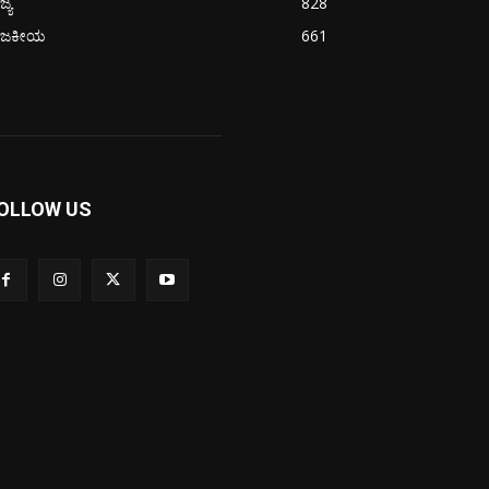
ಜ್ಯ
828
ಾಜಕೀಯ
661
OLLOW US