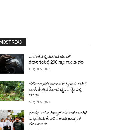
MOST READ
ಕಾಲೇಜಿನಲ್ಲಿ ನಡೆಸಿದ ಹಠಾತ್
ತಪಾಸಣೆಯಲ್ಲಿ 290 ಗ್ರಾಂ ಗಾಂಜಾ ವಶ
August 5, 2026
ದರ್ಬೆತಡ್ಕದಲ್ಲಿ ಕಾಡಾನೆ ಅಟ್ಟಹಾಸ: ಅಡಿಕೆ,
ಬಾಳೆ, ತೆಂಗಿನ ತೋಟ ಧ್ವಂಸ; ರೈತರಲ್ಲಿ
ಆತಂಕ
August 5, 2026
ನೂತನ ಸಚಿವ ರಿಜ್ವಾನ್ ಹರ್ಷದ್ ಅವರಿಗೆ
ಶುಭಾಶಯ ಕೋರಿದ ಕಾಪು ಕಾಂಗ್ರೆಸ್
ಮುಖಂಡರು