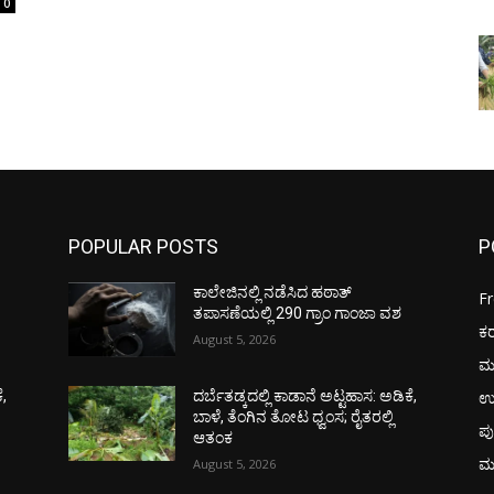
0
POPULAR POSTS
P
ಕಾಲೇಜಿನಲ್ಲಿ ನಡೆಸಿದ ಹಠಾತ್
F
ತಪಾಸಣೆಯಲ್ಲಿ 290 ಗ್ರಾಂ ಗಾಂಜಾ ವಶ
ಕ
August 5, 2026
ಮ
ಉ
ೆ,
ದರ್ಬೆತಡ್ಕದಲ್ಲಿ ಕಾಡಾನೆ ಅಟ್ಟಹಾಸ: ಅಡಿಕೆ,
ಬಾಳೆ, ತೆಂಗಿನ ತೋಟ ಧ್ವಂಸ; ರೈತರಲ್ಲಿ
ಪು
ಆತಂಕ
ಮ
August 5, 2026