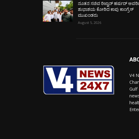
ನೂತನ ಸಚಿವ ರಿಜ್ವಾನ್ ಹರ್ಷದ್ ಅವರಿಗ
ಶುಭಾಶಯ ಕೋರಿದ ಕಾಪು ಕಾಂಗ್ರೆಸ್
ಮುಖಂಡರು
August 5, 2026
AB
V4 N
Chan
Gulf
news
heal
Ente