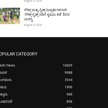
August 5, 2026
ಸೌಟ್ಸ್ ಮತ್ತು ಗೈಡ್ಸ್ ವಿದ್ಯಾರ್ಥಿಗಳಿಗಾಗಿ
‘ಸೌಟ್ಸ್ ಗೈಡ್ಸ್ ನಡಿಗೆ ಕೃಷಿಯ ಕಡೆ’ ಶಿಬಿರ
ಯಶಸ್ವಿ
August 5, 2026
OPULAR CATEGORY
resh News
10609
ರಾವಳಿ
9988
ಂಗಳೂರು
3544
ಡುಪಿ
1906
ತ್ತೂರು
968
ೂಡಬಿದರೆ
858