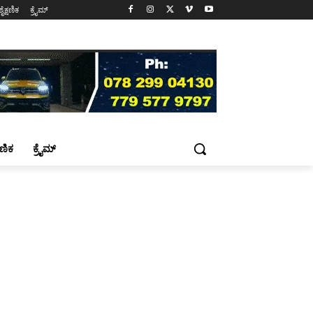
ಶೈಕ್ಷಣಿಕ
ಕ್ರೈಮ್
್ಷಣಿಕ
ಕ್ರೈಮ್