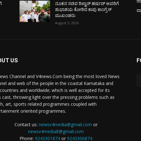
ರಾ
ೆ
ನೂತನ ಸಚಿವ ರಿಜ್ವಾನ್ ಹರ್ಷದ್ ಅವರಿಗೆ
ಶುಭಾಶಯ ಕೋರಿದ ಕಾಪು ಕಾಂಗ್ರೆಸ್
ರ
ಮುಖಂಡರು
August 5, 2026
OUT US
F
ews Channel and V4news.Com being the most loved News
nel and web of the people in the coastal Karnataka and
 countries and worldwide; which is well accepted for its
 cast, throwing light over the pressing problems such as
th, art, sports related programmes coupled with
rtainment oriented programmes.
Contact us:
newsv4media@gmail.com
or
newsv4media8@gmail.com
Phone:
9243301874
or
9243306874