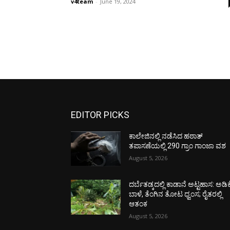
v4team
-
June 19, 2024
EDITOR PICKS
ಕಾಲೇಜಿನಲ್ಲಿ ನಡೆಸಿದ ಹಠಾತ್
ತಪಾಸಣೆಯಲ್ಲಿ 290 ಗ್ರಾಂ ಗಾಂಜಾ ವಶ
August 5, 2026
ದರ್ಬೆತಡ್ಕದಲ್ಲಿ ಕಾಡಾನೆ ಅಟ್ಟಹಾಸ: ಅಡಿಕ
ಬಾಳೆ, ತೆಂಗಿನ ತೋಟ ಧ್ವಂಸ; ರೈತರಲ್ಲಿ
ಆತಂಕ
August 5, 2026