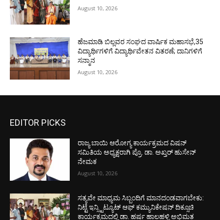
August 10, 2026
ಹೆಜಮಾಡಿ ಬಿಲ್ಲವರ ಸಂಘದ ವಾರ್ಷಿಕ ಮಹಾಸಭೆ,35
ವಿದ್ಯಾರ್ಥಿಗಳಿಗೆ ವಿದ್ಯಾರ್ಥಿವೇತನ ವಿತರಣೆ; ದಾನಿಗಳಿಗೆ
ಸನ್ಮಾನ
August 10, 2026
EDITOR PICKS
ರಾಜ್ಯ ಬಾಯಿ ಆರೋಗ್ಯ ಕಾರ್ಯಕ್ರಮದ ವಿಷನ್
ಸಮಿತಿಯ ಅಧ್ಯಕ್ಷರಾಗಿ ಪ್ರೊ. ಡಾ. ಅಖ್ತರ್ ಹುಸೇನ್
ನೇಮಕ
August 10, 2026
ಸತ್ಯವೇ ಮಾಧ್ಯಮ ಸಿಬ್ಬಂದಿಗೆ ಮಾನದಂಡವಾಗಬೇಕು:
ನಿಟ್ಟೆ ಇನ್ಸ್ಟಿಟ್ಯೂಟ್ ಆಫ್ ಕಮ್ಯುನಿಕೇಷನ್ ದಿಕ್ಸೂಚಿ
ಕಾರ್ಯಕ್ರಮದಲ್ಲಿ ಡಾ. ಹರ್ಷ ಹಾಲಹಳ್ಳಿ ಅಭಿಮತ