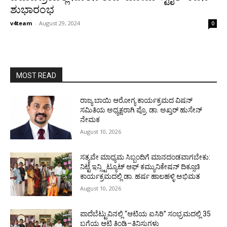
ಶುಭಾರಂಭ
v4team
-
August 29, 2024
0
MOST READ
ರಾಜ್ಯ ಬಾಯಿ ಆರೋಗ್ಯ ಕಾರ್ಯಕ್ರಮದ ವಿಷನ್
ಸಮಿತಿಯ ಅಧ್ಯಕ್ಷರಾಗಿ ಪ್ರೊ. ಡಾ. ಅಖ್ತರ್ ಹುಸೇನ್
ನೇಮಕ
August 10, 2026
ಸತ್ಯವೇ ಮಾಧ್ಯಮ ಸಿಬ್ಬಂದಿಗೆ ಮಾನದಂಡವಾಗಬೇಕು:
ನಿಟ್ಟೆ ಇನ್ಸ್ಟಿಟ್ಯೂಟ್ ಆಫ್ ಕಮ್ಯುನಿಕೇಷನ್ ದಿಕ್ಸೂಚಿ
ಕಾರ್ಯಕ್ರಮದಲ್ಲಿ ಡಾ. ಹರ್ಷ ಹಾಲಹಳ್ಳಿ ಅಭಿಮತ
August 10, 2026
ಪಾದೆಬೆಟ್ಟುವಿನಲ್ಲಿ “ಆಟಿಯ ಐಸಿರಿ’’ ಸಂಭ್ರಮದಲ್ಲಿ 35
ಬಗೆಯ ಆಟಿ ತಿಂಡಿ–ತಿನಿಸುಗಳು