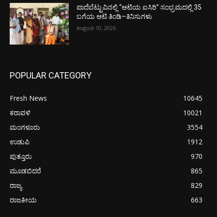
ಪಾದೆಬೆಟ್ಟುವಿನಲ್ಲಿ “ಆಟಿಯ ಐಸಿರಿ’’ ಸಂಭ್ರಮದಲ್ಲಿ 35
ಬಗೆಯ ಆಟಿ ತಿಂಡಿ–ತಿನಿಸುಗಳು
August 10, 2026
POPULAR CATEGORY
Fresh News
10645
ಕರಾವಳಿ
10021
ಮಂಗಳೂರು
3554
ಉಡುಪಿ
1912
ಪುತ್ತೂರು
970
ಮೂಡಬಿದರೆ
865
ರಾಜ್ಯ
829
ರಾಜಕೀಯ
663