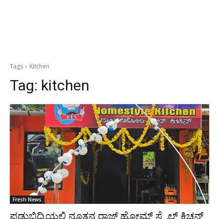
Tags
Kitchen
Tag:
kitchen
Fresh News
ಪಡುಬಿದ್ರಿಯಲ್ಲಿ ನೂತನ ರಾಜ್ ಹೋಮ್ ಸ್ಟೈಲ್ ಕಿಚನ್