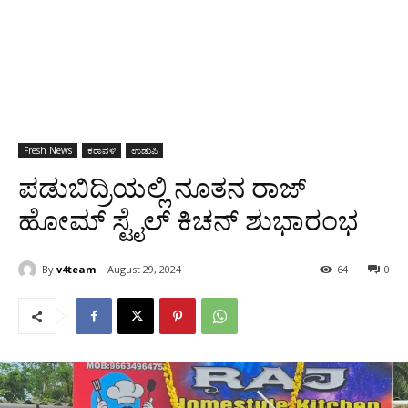
Fresh News
ಕರಾವಳಿ
ಉಡುಪಿ
ಪಡುಬಿದ್ರಿಯಲ್ಲಿ ನೂತನ ರಾಜ್
ಹೋಮ್ ಸ್ಟೈಲ್ ಕಿಚನ್ ಶುಭಾರಂಭ
By
v4team
August 29, 2024
64
0