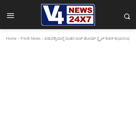
Home
Fresh News
ಪಡುಬಿದ್ರಿಯಲ್ಲಿ ನೂತನ ರಾಜ್ ಹೋಮ್ ಸ್ಟೈಲ್ ಕಿಚನ್ ಶುಭಾರಂಭ