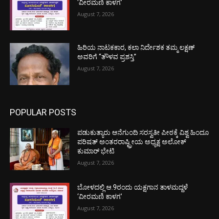
‘ವೀರಮಣಿ ಕಾಳಗ’
August 7, 2026
ಹಿರಿಯ ನಾಟಕಕಾರ, ಕಲಾ ನಿರ್ದೇಶಕ ತಮ್ಮ ಲಕ್ಷಣ್
ಅವರಿಗೆ “ತೌಳವ ಪ್ರಶಸ್ತಿ”
August 7, 2026
POPULAR POSTS
ಪಡುಕುತ್ಯಾರು ಆನೆಗುಂದಿ ಸರಸ್ವತೀ ಪೀಠಕ್ಕೆ ವಿಶ್ವ ಹಿಂದೂ
ಪರಿಷತ್ ಅಂತರರಾಷ್ಟ್ರೀಯ ಅಧ್ಯಕ್ಷ ಅಲೋಕ್
ಕುಮಾರ್ ಭೇಟಿ
August 7, 2026
ಬೋಳದಲ್ಲಿ ಆ.9ರಂದು ಯಕ್ಷಗಾನ ತಾಳಮದ್ದಳೆ
‘ವೀರಮಣಿ ಕಾಳಗ’
August 7, 2026