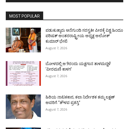
MOST POPULAR
ಪಡುಕುತ್ಯಾರು ಆನೆಗುಂದಿ ಸರಸ್ವತೀ ಪೀಠಕ್ಕೆ ವಿಶ್ವ ಹಿಂದೂ
ಪರಿಷತ್ ಅಂತರರಾಷ್ಟ್ರೀಯ ಅಧ್ಯಕ್ಷ ಅಲೋಕ್
ಕುಮಾರ್ ಭೇಟಿ
August 7, 2026
ಬೋಳದಲ್ಲಿ ಆ.9ರಂದು ಯಕ್ಷಗಾನ ತಾಳಮದ್ದಳೆ
‘ವೀರಮಣಿ ಕಾಳಗ’
August 7, 2026
ಹಿರಿಯ ನಾಟಕಕಾರ, ಕಲಾ ನಿರ್ದೇಶಕ ತಮ್ಮ ಲಕ್ಷಣ್
ಅವರಿಗೆ “ತೌಳವ ಪ್ರಶಸ್ತಿ”
August 7, 2026