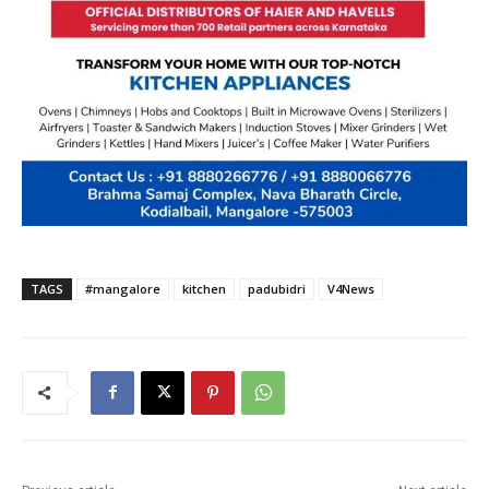
TAGS
#mangalore
kitchen
padubidri
V4News