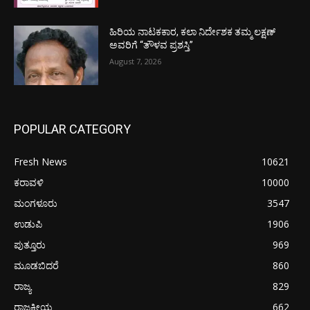
ಹಿರಿಯ ನಾಟಕಕಾರ, ಕಲಾ ನಿರ್ದೇಶಕ ತಮ್ಮ ಲಕ್ಷಣ್
ಅವರಿಗೆ “ತೌಳವ ಪ್ರಶಸ್ತಿ”
August 7, 2026
POPULAR CATEGORY
Fresh News
10621
ಕರಾವಳಿ
10000
ಮಂಗಳೂರು
3547
ಉಡುಪಿ
1906
ಪುತ್ತೂರು
969
ಮೂಡಬಿದರೆ
860
ರಾಜ್ಯ
829
ರಾಜಕೀಯ
662