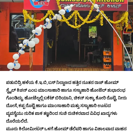
ಪಡುಬಿದ್ರಿ ಹಳೆಯ ಕೆ.ಇ.ಬಿ,ಬಸ್ ನಿಲ್ದಾಣದ ಹತ್ತಿರ ನೂತನ ರಾಜ್ ಹೋಮ್
ಸ್ಟೈಲ್ ಕಿಚನ್ ಎಂಬ ಮಾಂಸಾಹಾರಿ ಹಾಗೂ ಸಸ್ಯಾಹಾರಿ ಹೋಟೆಲ್ ಶುಭಾರಂಭ
ಗೊಂಡಿದ್ದು, ಹೋಟೆಲ್ನಲ್ಲಿ ಬಕೆಟ್ ಬಿರಿಯಾನಿ, ಚಿಕನ್ ಸುಕ್ಕಾ,ಕೋರಿ ರೊಟ್ಟಿ, ನೀರು
ದೋಸೆ,ಕಪ್ಪ ರೊಟ್ಟಿ ಹಾಗೂ ಮಾಂಸಾಹಾರಿ ಮತ್ತು ಸಸ್ಯಾಹಾರಿ ಊಟದ
ವ್ಯವಸ್ಥೆಯು ನುರಿತ ಪಾಕ ತಜ್ಞರಿಂದ ಸುಚಿ ರುಚಿಕರವಾದ ವಿವಿಧ ಖಾದ್ಯಗಳು
ದೊರೆಯಲಿದೆ.
ಮೂರು ಕಿಲೋಮೀಟರ್ ಒಳಗೆ ಹೋಮ್ ಡೆಲಿವರಿ ಹಾಗೂ ವಿಶಾಲವಾದ ವಾಹನ