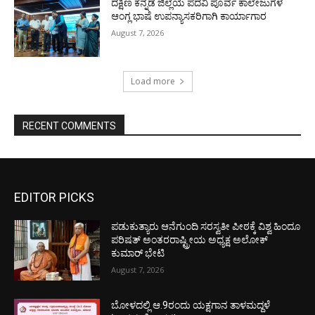
ದಕ್ಷಿಣ ಕನ್ನಡ ಜಿಲ್ಲೆಯ ಪದವಿ ಪೂರ್ವ ಕಾಲೇಜುಗಳ
ಆಂಗ್ಲ ಭಾಷೆ ಉಪನ್ಯಾಸಕರಿಗಾಗಿ ಕಾರ್ಯಾಗಾರ
August 7, 2026
Load more
RECENT COMMENTS
EDITOR PICKS
ಪಡುಕುತ್ಯಾರು ಆನೆಗುಂದಿ ಸರಸ್ವತೀ ಪೀಠಕ್ಕೆ ವಿಶ್ವ ಹಿಂದೂ
ಪರಿಷತ್ ಅಂತರರಾಷ್ಟ್ರೀಯ ಅಧ್ಯಕ್ಷ ಅಲೋಕ್
ಕುಮಾರ್ ಭೇಟಿ
August 7, 2026
ಬೋಳದಲ್ಲಿ ಆ.9ರಂದು ಯಕ್ಷಗಾನ ತಾಳಮದ್ದಳೆ