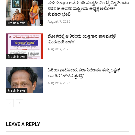
ಪಡುಕುತ್ಯಾರು ಆನೆಗುಂದಿ ಸರಸ್ವತೀ ಪೀಠಕ್ಕೆ ವಿಶ್ವ ಹಿಂದೂ
ಪರಿಷತ್ ಅಂತರರಾಷ್ಟ್ರೀಯ ಅಧ್ಯಕ್ಷ ಅಲೋಕ್
ಕುಮಾರ್ ಭೇಟಿ
August 7, 2026
Fresh News
ಬೋಳದಲ್ಲಿ ಆ.9ರಂದು ಯಕ್ಷಗಾನ ತಾಳಮದ್ದಳೆ
‘ವೀರಮಣಿ ಕಾಳಗ’
August 7, 2026
Fresh News
ಹಿರಿಯ ನಾಟಕಕಾರ, ಕಲಾ ನಿರ್ದೇಶಕ ತಮ್ಮ ಲಕ್ಷಣ್
ಅವರಿಗೆ “ತೌಳವ ಪ್ರಶಸ್ತಿ”
August 7, 2026
Fresh News
LEAVE A REPLY