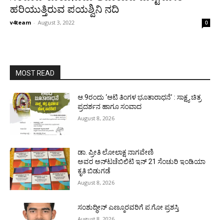
ಹರಿಯುತ್ತಿರುವ ಪಯಶ್ವಿನಿ ನದಿ
v4team
-
August 3, 2022
0
MOST READ
ಆ.9ರಂದು ‘ಆಟಿ ತಿಂಗಳ ಭೂತಾರಾಧನೆ’ : ಸಾಕ್ಷ್ಯ ಚಿತ್ರ
ಪ್ರದರ್ಶನ ಹಾಗೂ ಸಂವಾದ
August 8, 2026
ಡಾ. ಪ್ರೀತಿ ಲೋಲಾಕ್ಷ ನಾಗವೇಣಿ
ಅವರ ಅನ್‌ಟಚೆಬಿಲಿಟಿ ಇನ್ 21 ಸೆಂಚುರಿ ಇಂಡಿಯಾ
ಕೃತಿ ಬಿಡುಗಡೆ
August 8, 2026
ಸಂಶುದ್ಧೀನ್ ಎಣ್ಮೂರವರಿಗೆ ಪ.ಗೋ ಪ್ರಶಸ್ತಿ
August 8, 2026