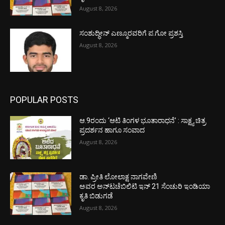
August 8, 2026
ಸಂಶುದ್ಧೀನ್ ಎಣ್ಮೂರವರಿಗೆ ಪ.ಗೋ ಪ್ರಶಸ್ತಿ
August 8, 2026
POPULAR POSTS
ಆ.9ರಂದು ‘ಆಟಿ ತಿಂಗಳ ಭೂತಾರಾಧನೆ’ : ಸಾಕ್ಷ್ಯ ಚಿತ್ರ
ಪ್ರದರ್ಶನ ಹಾಗೂ ಸಂವಾದ
August 8, 2026
ಡಾ. ಪ್ರೀತಿ ಲೋಲಾಕ್ಷ ನಾಗವೇಣಿ
ಅವರ ಅನ್‌ಟಚೆಬಿಲಿಟಿ ಇನ್ 21 ಸೆಂಚುರಿ ಇಂಡಿಯಾ
ಕೃತಿ ಬಿಡುಗಡೆ
August 8, 2026