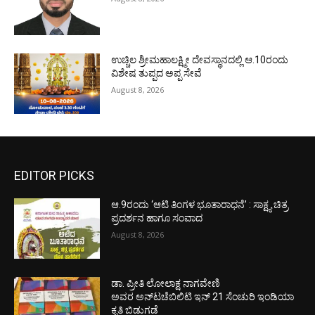
ಉಚ್ಚಿಲ ಶ್ರೀಮಹಾಲಕ್ಷ್ಮೀ ದೇವಸ್ಥಾನದಲ್ಲಿ ಆ.10ರಂದು
ವಿಶೇಷ ತುಪ್ಪದ ಅಪ್ಪ ಸೇವೆ
August 8, 2026
EDITOR PICKS
ಆ.9ರಂದು ‘ಆಟಿ ತಿಂಗಳ ಭೂತಾರಾಧನೆ’ : ಸಾಕ್ಷ್ಯ ಚಿತ್ರ
ಪ್ರದರ್ಶನ ಹಾಗೂ ಸಂವಾದ
August 8, 2026
ಡಾ. ಪ್ರೀತಿ ಲೋಲಾಕ್ಷ ನಾಗವೇಣಿ
ಅವರ ಅನ್‌ಟಚೆಬಿಲಿಟಿ ಇನ್ 21 ಸೆಂಚುರಿ ಇಂಡಿಯಾ
ಕೃತಿ ಬಿಡುಗಡೆ