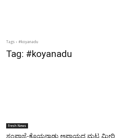
Tags
#koyanadu
Tag:
#koyanadu
Fresh News
ಸಂಪಾಜೆ-ಕೊಯನಾಡು ಅಪಾಯದ ಮಟ್ಟ ಮೀರಿ