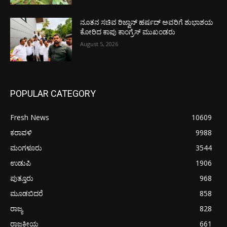
ನೂತನ ಸಚಿವ ರಿಜ್ವಾನ್ ಹರ್ಷದ್ ಅವರಿಗೆ ಶುಭಾಶಯ
ಕೋರಿದ ಕಾಪು ಕಾಂಗ್ರೆಸ್ ಮುಖಂಡರು
August 5, 2026
POPULAR CATEGORY
Fresh News
10609
ಕರಾವಳಿ
9988
ಮಂಗಳೂರು
3544
ಉಡುಪಿ
1906
ಪುತ್ತೂರು
968
ಮೂಡಬಿದರೆ
858
ರಾಜ್ಯ
828
ರಾಜಕೀಯ
661