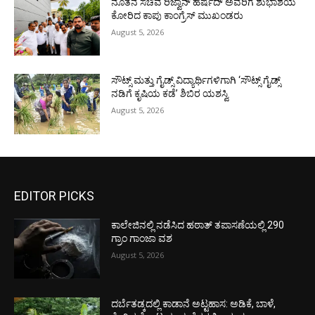
ನೂತನ ಸಚಿವ ರಿಜ್ವಾನ್ ಹರ್ಷದ್ ಅವರಿಗೆ ಶುಭಾಶಯ
ಕೋರಿದ ಕಾಪು ಕಾಂಗ್ರೆಸ್ ಮುಖಂಡರು
August 5, 2026
ಸೌಟ್ಸ್ ಮತ್ತು ಗೈಡ್ಸ್ ವಿದ್ಯಾರ್ಥಿಗಳಿಗಾಗಿ ‘ಸೌಟ್ಸ್ ಗೈಡ್ಸ್
ನಡಿಗೆ ಕೃಷಿಯ ಕಡೆ’ ಶಿಬಿರ ಯಶಸ್ವಿ
August 5, 2026
EDITOR PICKS
ಕಾಲೇಜಿನಲ್ಲಿ ನಡೆಸಿದ ಹಠಾತ್ ತಪಾಸಣೆಯಲ್ಲಿ 290
ಗ್ರಾಂ ಗಾಂಜಾ ವಶ
August 5, 2026
ದರ್ಬೆತಡ್ಕದಲ್ಲಿ ಕಾಡಾನೆ ಅಟ್ಟಹಾಸ: ಅಡಿಕೆ, ಬಾಳೆ,