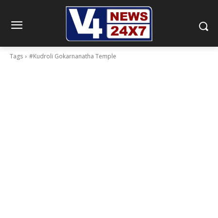
Tags
#Kudroli Gokarnanatha Temple