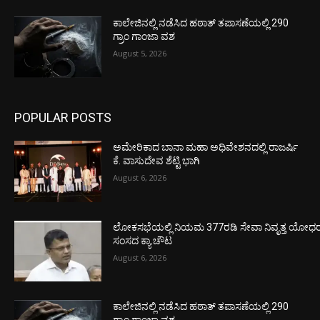
ಕಾಲೇಜಿನಲ್ಲಿ ನಡೆಸಿದ ಹಠಾತ್ ತಪಾಸಣೆಯಲ್ಲಿ 290
ಗ್ರಾಂ ಗಾಂಜಾ ವಶ
August 5, 2026
POPULAR POSTS
ಅಮೇರಿಕಾದ ಬಾನಾ ಮಹಾ ಅಧಿವೇಶನದಲ್ಲಿ ರಾಜರ್ಷಿ
ಕೆ. ವಾಸುದೇವ ಶೆಟ್ಟಿ ಭಾಗಿ
August 6, 2026
ಲೋಕಸಭೆಯಲ್ಲಿ ನಿಯಮ 377ರಡಿ ಸೇವಾ ನಿವೃತ್ತ ಯೋಧರ ಪ
ಸಂಸದ ಕ್ಯಾ.ಚೌಟ
August 6, 2026
ಕಾಲೇಜಿನಲ್ಲಿ ನಡೆಸಿದ ಹಠಾತ್ ತಪಾಸಣೆಯಲ್ಲಿ 290