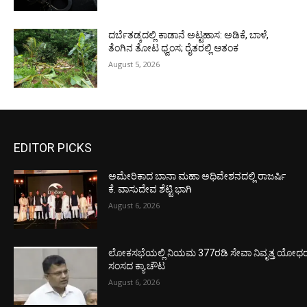
ದರ್ಬೆತಡ್ಕದಲ್ಲಿ ಕಾಡಾನೆ ಅಟ್ಟಹಾಸ: ಅಡಿಕೆ, ಬಾಳೆ,
ತೆಂಗಿನ ತೋಟ ಧ್ವಂಸ; ರೈತರಲ್ಲಿ ಆತಂಕ
August 5, 2026
EDITOR PICKS
ಅಮೇರಿಕಾದ ಬಾನಾ ಮಹಾ ಅಧಿವೇಶನದಲ್ಲಿ ರಾಜರ್ಷಿ
ಕೆ. ವಾಸುದೇವ ಶೆಟ್ಟಿ ಭಾಗಿ
August 6, 2026
ಲೋಕಸಭೆಯಲ್ಲಿ ನಿಯಮ 377ರಡಿ ಸೇವಾ ನಿವೃತ್ತ ಯೋಧರ ಪ
ಸಂಸದ ಕ್ಯಾ.ಚೌಟ
August 6, 2026