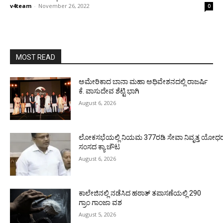
v4team
-
November 26, 2022
0
MOST READ
ಅಮೇರಿಕಾದ ಬಾನಾ ಮಹಾ ಅಧಿವೇಶನದಲ್ಲಿ ರಾಜರ್ಷಿ
ಕೆ. ವಾಸುದೇವ ಶೆಟ್ಟಿ ಭಾಗಿ
August 6, 2026
ಲೋಕಸಭೆಯಲ್ಲಿ ನಿಯಮ 377ರಡಿ ಸೇವಾ ನಿವೃತ್ತ ಯೋಧರ ಪ
ಸಂಸದ ಕ್ಯಾ.ಚೌಟ
August 6, 2026
ಕಾಲೇಜಿನಲ್ಲಿ ನಡೆಸಿದ ಹಠಾತ್ ತಪಾಸಣೆಯಲ್ಲಿ 290
ಗ್ರಾಂ ಗಾಂಜಾ ವಶ
August 5, 2026