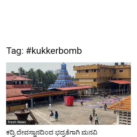
Tag:
#kukkerbomb
Fresh News
ಕದ್ರಿ ದೇವಸ್ಥಾನದಿಂದ ಭದ್ರತೆಗಾಗಿ ಮನವಿ