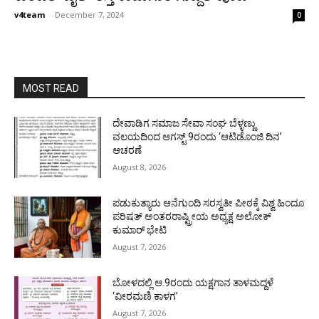
v4team
-
December 7, 2024
0
MOST READ
ದೇವಾಡಿಗ ಸಮಾಜ ಸೇವಾ ಸಂಘ ಬೆಳ್ಳಣ್ಣು
ವಲಯದಿಂದ ಆಗಸ್ಟ್ 9ರಂದು ‘ಆಟಿಡೊಂಜಿ ದಿನ’
ಆಚರಣೆ
August 8, 2026
ಪಡುಕುತ್ಯಾರು ಆನೆಗುಂದಿ ಸರಸ್ವತೀ ಪೀಠಕ್ಕೆ ವಿಶ್ವ ಹಿಂದೂ
ಪರಿಷತ್ ಅಂತರರಾಷ್ಟ್ರೀಯ ಅಧ್ಯಕ್ಷ ಅಲೋಕ್
ಕುಮಾರ್ ಭೇಟಿ
August 7, 2026
ಬೋಳದಲ್ಲಿ ಆ.9ರಂದು ಯಕ್ಷಗಾನ ತಾಳಮದ್ದಳೆ
‘ವೀರಮಣಿ ಕಾಳಗ’
August 7, 2026