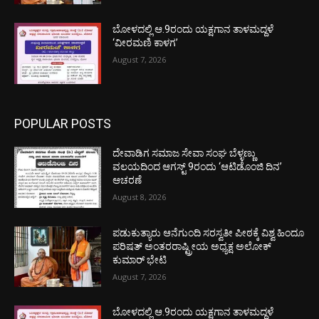
ಬೋಳದಲ್ಲಿ ಆ.9ರಂದು ಯಕ್ಷಗಾನ ತಾಳಮದ್ದಳೆ
‘ವೀರಮಣಿ ಕಾಳಗ’
August 7, 2026
POPULAR POSTS
ದೇವಾಡಿಗ ಸಮಾಜ ಸೇವಾ ಸಂಘ ಬೆಳ್ಳಣ್ಣು
ವಲಯದಿಂದ ಆಗಸ್ಟ್ 9ರಂದು ‘ಆಟಿಡೊಂಜಿ ದಿನ’
ಆಚರಣೆ
August 8, 2026
ಪಡುಕುತ್ಯಾರು ಆನೆಗುಂದಿ ಸರಸ್ವತೀ ಪೀಠಕ್ಕೆ ವಿಶ್ವ ಹಿಂದೂ
ಪರಿಷತ್ ಅಂತರರಾಷ್ಟ್ರೀಯ ಅಧ್ಯಕ್ಷ ಅಲೋಕ್
ಕುಮಾರ್ ಭೇಟಿ
August 7, 2026
ಬೋಳದಲ್ಲಿ ಆ.9ರಂದು ಯಕ್ಷಗಾನ ತಾಳಮದ್ದಳೆ