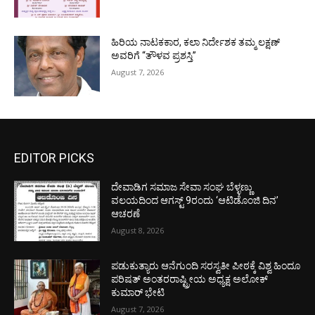
ಹಿರಿಯ ನಾಟಕಕಾರ, ಕಲಾ ನಿರ್ದೇಶಕ ತಮ್ಮ ಲಕ್ಷಣ್
ಅವರಿಗೆ “ತೌಳವ ಪ್ರಶಸ್ತಿ”
August 7, 2026
EDITOR PICKS
ದೇವಾಡಿಗ ಸಮಾಜ ಸೇವಾ ಸಂಘ ಬೆಳ್ಳಣ್ಣು
ವಲಯದಿಂದ ಆಗಸ್ಟ್ 9ರಂದು ‘ಆಟಿಡೊಂಜಿ ದಿನ’
ಆಚರಣೆ
August 8, 2026
ಪಡುಕುತ್ಯಾರು ಆನೆಗುಂದಿ ಸರಸ್ವತೀ ಪೀಠಕ್ಕೆ ವಿಶ್ವ ಹಿಂದೂ
ಪರಿಷತ್ ಅಂತರರಾಷ್ಟ್ರೀಯ ಅಧ್ಯಕ್ಷ ಅಲೋಕ್
ಕುಮಾರ್ ಭೇಟಿ
August 7, 2026