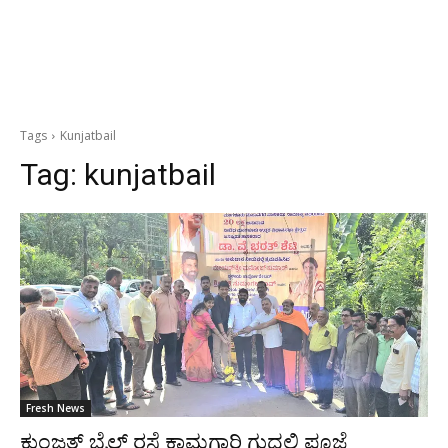
Tags
Kunjatbail
Tag:
kunjatbail
Fresh News
ಕುಂಜತ್ ಬೈಲ್ ರಸ್ತೆ ಕಾಮಗಾರಿ ಗುದ್ದಲಿ ಪೂಜೆ