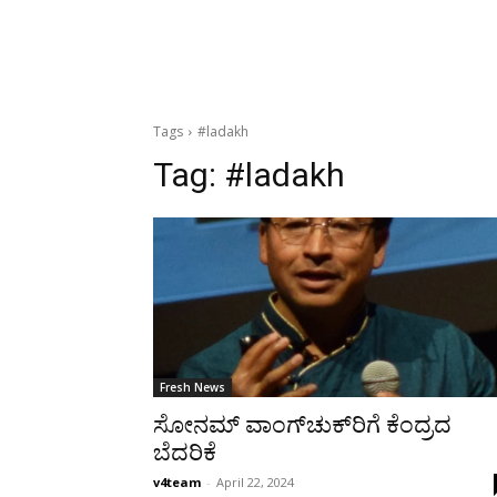
Tags
#ladakh
Tag:
#ladakh
Fresh News
ಸೋನಮ್ ವಾಂಗ್‍ಚುಕ್‍ರಿಗೆ ಕೆಂದ್ರದ
ಬೆದರಿಕೆ
v4team
-
April 22, 2024