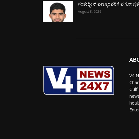
ಸಂಶುದ್ಧೀನ್ ಎಣ್ಮೂರವರಿಗೆ ಪ.ಗೋ ಪ್ರಶಸ್
August 8, 2026
AB
V4 N
Chan
Gulf
news
heal
Ente