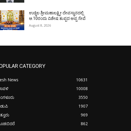
ಉಚ್ಚಿಲ ಶ್ರೀಮಹಾಲಕ್ಷ್ಮೀ ದೇವಸ್ಥಾನದಲ್ಲಿ
ಆ.10ರಂದು ವಿಶೇಷ ತುಪ್ಪದ ಅಪ್ಪ ಸೇವೆ
August 8, 2026
OPULAR CATEGORY
resh News
10631
ರಾವಳಿ
10008
ಂಗಳೂರು
3550
ಡುಪಿ
1907
ತ್ತೂರು
969
ೂಡಬಿದರೆ
862