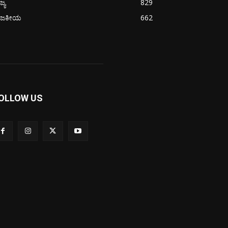
ಜ್ಯ
829
ಾಜಕೀಯ
662
OLLOW US