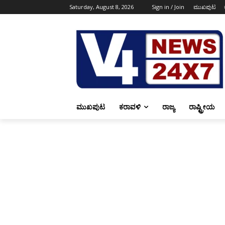
Saturday, August 8, 2026
Sign in / Join
ಮುಖಪುಟ
ಮುಖಪುಟ
ಕರಾವಳಿ
ರಾಜ್ಯ
ರಾಷ್ಟ್ರೀಯ