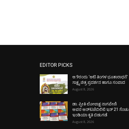
EDITOR PICKS
ಆ.9ರಂದು ‘ಆಟಿ ತಿಂಗಳ ಭೂತಾರಾಧನೆ’ 
ಸಾಕ್ಷ್ಯ ಚಿತ್ರ ಪ್ರದರ್ಶನ ಹಾಗೂ ಸಂವಾದ
August 8, 2026
ಡಾ. ಪ್ರೀತಿ ಲೋಲಾಕ್ಷ ನಾಗವೇಣಿ
ಅವರ ಅನ್‌ಟಚೆಬಿಲಿಟಿ ಇನ್ 21 ಸೆಂಚು
ಇಂಡಿಯಾ ಕೃತಿ ಬಿಡುಗಡೆ
August 8, 2026