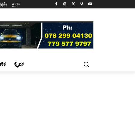
ೈಕ್ಷಣಿಕ
ಕ್ರೈಮ್
್ಷಣಿಕ
ಕ್ರೈಮ್