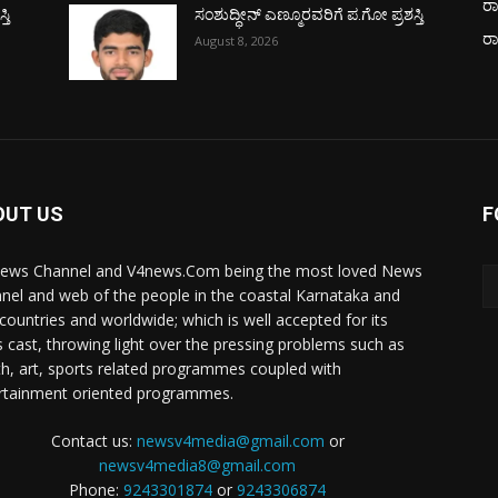
ರಾ
ತಿ
ಸಂಶುದ್ಧೀನ್ ಎಣ್ಮೂರವರಿಗೆ ಪ.ಗೋ ಪ್ರಶಸ್ತಿ
ರ
August 8, 2026
OUT US
F
ews Channel and V4news.Com being the most loved News
nel and web of the people in the coastal Karnataka and
 countries and worldwide; which is well accepted for its
 cast, throwing light over the pressing problems such as
th, art, sports related programmes coupled with
rtainment oriented programmes.
Contact us:
newsv4media@gmail.com
or
newsv4media8@gmail.com
Phone:
9243301874
or
9243306874