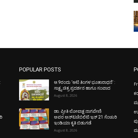
POPULAR POSTS
P
:
ಆ.9ರಂದು ‘ಆಟಿ ತಿಂಗಳ ಭೂತಾರಾಧನೆ’ :
F
ಸಾಕ್ಷ್ಯ ಚಿತ್ರ ಪ್ರದರ್ಶನ ಹಾಗೂ ಸಂವಾದ
ಕ
August 8, 2026
ಮ
ಉ
ಡಾ. ಪ್ರೀತಿ ಲೋಲಾಕ್ಷ ನಾಗವೇಣಿ
ರಿ
ಅವರ ಅನ್‌ಟಚೆಬಿಲಿಟಿ ಇನ್ 21 ಸೆಂಚುರಿ
ಪು
ಇಂಡಿಯಾ ಕೃತಿ ಬಿಡುಗಡೆ
ಮ
August 8, 2026