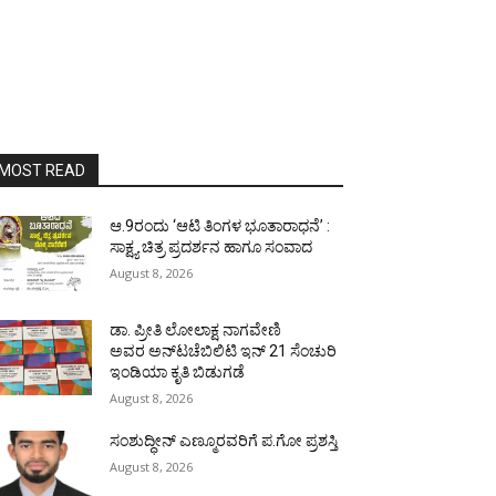
MOST READ
ಆ.9ರಂದು ‘ಆಟಿ ತಿಂಗಳ ಭೂತಾರಾಧನೆ’ :
ಸಾಕ್ಷ್ಯ ಚಿತ್ರ ಪ್ರದರ್ಶನ ಹಾಗೂ ಸಂವಾದ
August 8, 2026
ಡಾ. ಪ್ರೀತಿ ಲೋಲಾಕ್ಷ ನಾಗವೇಣಿ
ಅವರ ಅನ್‌ಟಚೆಬಿಲಿಟಿ ಇನ್ 21 ಸೆಂಚುರಿ
ಇಂಡಿಯಾ ಕೃತಿ ಬಿಡುಗಡೆ
August 8, 2026
ಸಂಶುದ್ಧೀನ್ ಎಣ್ಮೂರವರಿಗೆ ಪ.ಗೋ ಪ್ರಶಸ್ತಿ
August 8, 2026